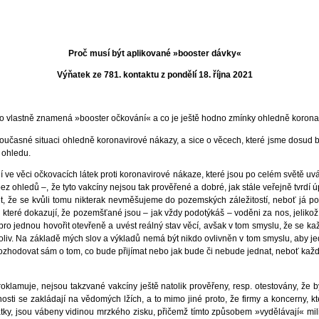
Proč musí být aplikované »booster dávky«
Výňatek ze 781. kontaktu z pondělí 18. října 2021
o vlastně znamená »booster očkování« a co je ještě hodno zmínky ohledně korona
učasné situaci ohledně koronavirové nákazy, a sice o věcech, které jsme dosud byli 
o ohledu.
 ve věci očkovacích látek proti koronavirové nákaze, které jsou po celém světě u
 bez ohledů –, že tyto vakcíny nejsou tak prověřené a dobré, jak stále veřejně tvrdí 
ět, že se kvůli tomu nikterak nevměšujeme do pozemských záležitostí, neboť já po
které dokazují, že pozemšťané jsou – jak vždy podotýkáš – voděni za nos, jelikož
 pro jednou hovořit otevřeně a uvést reálný stav věcí, avšak v tom smyslu, že se
koliv. Na základě mých slov a výkladů nemá být nikdo ovlivněn v tom smyslu, aby j
hodovat sám o tom, co bude přijímat nebo jak bude či nebude jednat, neboť každý
klamuje, nejsou takzvané vakcíny ještě natolik prověřeny, resp. otestovány, že b
osti se zakládají na vědomých lžích, a to mimo jiné proto, že firmy a koncerny, kt
tky, jsou vábeny vidinou mrzkého zisku, přičemž tímto způsobem »vydělávají« milia