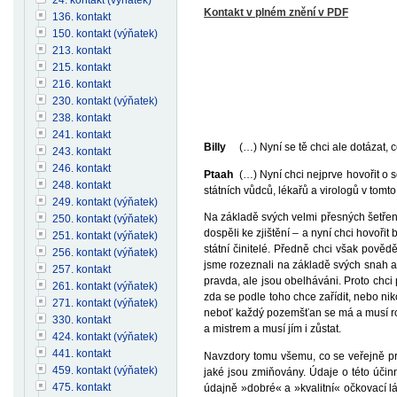
Kontakt v plném znění v PDF
136. kontakt
150. kontakt (výňatek)
213. kontakt
215. kontakt
216. kontakt
230. kontakt (výňatek)
238. kontakt
241. kontakt
Billy
(…) Nyní se tě chci ale dotázat, c
243. kontakt
246. kontakt
Ptaah
(…) Nyní chci nejprve hovořit o so
248. kontakt
státních vůdců, lékařů a virologů v tomt
249. kontakt (výňatek)
Na základě svých velmi přesných šetření
250. kontakt (výňatek)
dospěli ke zjištění – a nyní chci hovořit
251. kontakt (výňatek)
státní činitelé. Předně chci však pověd
256. kontakt (výňatek)
jsme rozeznali na základě svých snah a 
257. kontakt
pravda, ale jsou obelháváni. Proto chci
261. kontakt (výňatek)
zda se podle toho chce zařídit, nebo ni
271. kontakt (výňatek)
neboť každý pozemšťan se má a musí roz
330. kontakt
a mistrem a musí jím i zůstat.
424. kontakt (výňatek)
441. kontakt
Navzdory tomu všemu, co se veřejně pro
459. kontakt (výňatek)
jaké jsou zmiňovány. Údaje o této účinn
475. kontakt
údajně »dobré« a »kvalitní« očkovací lá