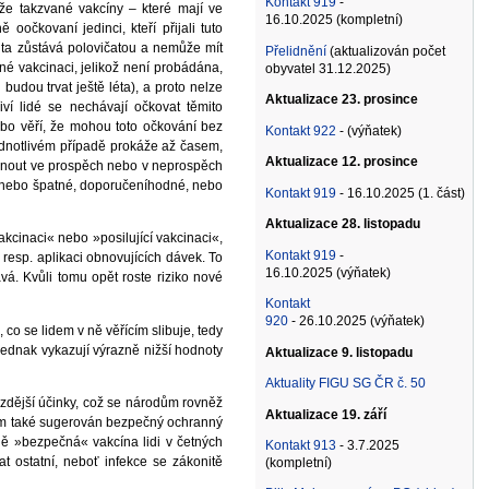
Kontakt 919
-
 že takzvané vakcíny – které mají ve
16.10.2025 (kompletní)
oočkovaní jedinci, kteří přijali tuto
ita zůstává polovičatou a nemůže mít
Přelidnění
(aktualizován počet
né vakcinaci, jelikož není probádána,
obyvatel 31.12.2025)
budou trvat ještě léta), a proto nelze
Aktualizace 23. prosince
iví lidé se nechávají očkovat těmito
ebo věří, že mohou toto očkování bez
Kontakt 922
- (výňatek)
ednotlivém případě prokáže až časem,
Aktualizace 12. prosince
dnout ve prospěch nebo v neprospěch
, nebo špatné, doporučeníhodné, nebo
Kontakt 919
- 16.10.2025 (1. část)
Aktualizace 28. listopadu
kcinaci« nebo »posilující vakcinaci«,
Kontakt 919
-
resp. aplikaci obnovujících dávek. To
16.10.2025 (výňatek)
ává. Kvůli tomu opět roste riziko nové
Kontakt
920
- 26.10.2025 (výňatek)
 co se lidem v ně věřícím slibuje, tedy
 jednak vykazují výrazně nižší hodnoty
Aktualizace 9. listopadu
Aktuality FIGU SG ČR č. 50
pozdější účinky, což se národům rovněž
Aktualizace 19. září
 jim také sugerován bezpečný ochranný
jně »bezpečná« vakcína lidi v četných
Kontakt 913
- 3.7.2025
t ostatní, neboť infekce se zákonitě
(kompletní)