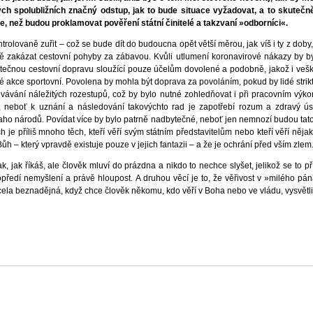
ch spolubližních značný odstup, jak to bude situace vyžadovat, a to skutečně
le, než budou proklamovat pověření státní činitelé a takzvaní »odborníci«.
ovaně zuřit – což se bude dít do budoucna opět větší měrou, jak víš i ty z doby, k
ě zakázat cestovní pohyby za zábavou. Kvůli utlumení koronavirové nákazy by by
tečnou cestovní dopravu sloužící pouze účelům dovolené a podobně, jakož i veš
jné akce sportovní. Povolena by mohla být doprava za povoláním, pokud by lidé str
ovávání náležitých rozestupů, což by bylo nutné zohledňovat i při pracovním výk
neboť k uznání a následování takovýchto rad je zapotřebí rozum a zdravý úsud
ho národů. Povídat více by bylo patrně nadbytečné, neboť jen nemnozí budou tato s
 je příliš mnoho těch, kteří věří svým státním představitelům nebo kteří věří n
h – který vpravdě existuje pouze v jejich fantazii – a že je ochrání před vším zlem
, jak říkáš, ale člověk mluví do prázdna a nikdo to nechce slyšet, jelikož se to p
 v popředí nemyšlení a právě hloupost. A druhou věcí je to, že věřivost v »milého 
 zcela beznadějná, když chce člověk někomu, kdo věří v Boha nebo ve vládu, vysvětl