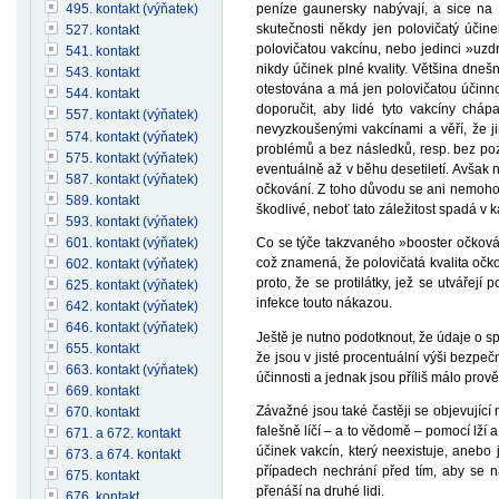
peníze gaunersky nabývají, a sice na ú
495. kontakt (výňatek)
skutečnosti někdy jen polovičatý účine
527. kontakt
polovičatou vakcínu, nebo jedinci »uzd
541. kontakt
nikdy účinek plné kvality. Většina dneš
543. kontakt
otestována a má jen polovičatou účinnos
544. kontakt
doporučit, aby lidé tyto vakcíny cháp
557. kontakt (výňatek)
nevyzkoušenými vakcínami a věří, že ji
574. kontakt (výňatek)
problémů a bez následků, resp. bez poz
575. kontakt (výňatek)
eventuálně až v běhu desetiletí. Avša
587. kontakt (výňatek)
očkování. Z toho důvodu se ani nemoho
589. kontakt
škodlivé, neboť tato záležitost spadá v
593. kontakt (výňatek)
601. kontakt (výňatek)
Co se týče takzvaného »booster očkování
což znamená, že polovičatá kvalita očko
602. kontakt (výňatek)
proto, že se protilátky, jež se utvářejí
625. kontakt (výňatek)
infekce touto nákazou.
642. kontakt (výňatek)
646. kontakt (výňatek)
Ještě je nutno podotknout, že údaje o spr
655. kontakt
že jsou v jisté procentuální výši bezpe
663. kontakt (výňatek)
účinnosti a jednak jsou příliš málo prov
669. kontakt
Závažné jsou také častěji se objevující 
670. kontakt
falešně líčí – a to vědomě – pomocí lží
671. a 672. kontakt
účinek vakcín, který neexistuje, anebo 
673. a 674. kontakt
případech nechrání před tím, aby se na
675. kontakt
přenáší na druhé lidi.
676. kontakt