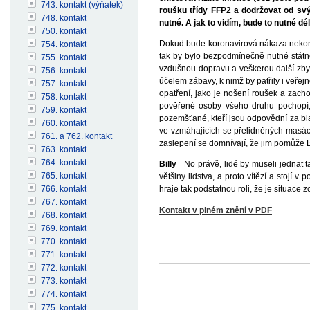
743. kontakt (výňatek)
roušku třídy FFP2 a dodržovat od svý
748. kontakt
nutné. A jak to vidím, bude to nutné dé
750. kontakt
Dokud bude koronavirová nákaza nekontrol
754. kontakt
tak by bylo bezpodmínečně nutné státn
755. kontakt
vzdušnou dopravu a veškerou další zby
756. kontakt
účelem zábavy, k nimž by patřily i veře
757. kontakt
opatření, jako je nošení roušek a zach
758. kontakt
pověřené osoby všeho druhu pochopí, 
759. kontakt
pozemšťané, kteří jsou odpovědní za bla
760. kontakt
ve vzmáhajících se přelidněných masách
761. a 762. kontakt
zaslepení se domnívají, že jim pomůže Bů
763. kontakt
764. kontakt
Billy
No právě, lidé by museli jednat tak
765. kontakt
většiny lidstva, a proto vítězí a stojí
766. kontakt
hraje tak podstatnou roli, že je situace
767. kontakt
Kontakt v plném znění v PDF
768. kontakt
769. kontakt
770. kontakt
771. kontakt
772. kontakt
773. kontakt
774. kontakt
775. kontakt