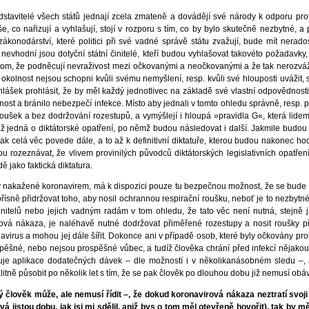
představitelé všech států jednají zcela zmateně a dovádějí své národy k odporu p
e, co nařizují a vyhlašují, stojí v rozporu s tím, co by bylo skutečně nezbytné,
konodárství, které politici při své vadné správě státu zvažují, bude mít nerad
nevhodní jsou dotyční státní činitelé, kteří budou vyhlašovat takovéto požadavky
 tom, že podněcují nevraživost mezi očkovanými a neočkovanými a že tak nerozváž
 okolnost nejsou schopni kvůli svému nemyšlení, resp. kvůli své hlouposti uvážit, 
lášek prohlásit, že by měl každý jednotlivec na základě své vlastní odpovědnos
ost a bránilo nebezpečí infekce. Místo aby jednali v tomto ohledu správně, resp. při
ušek a bez dodržování rozestupů, a vymýšlejí i hloupá »pravidla G«, která lidem d
ž jedná o diktátorské opatření, po němž budou následovat i další. Jakmile budou
tak celá věc povede dále, a to až k definitivní diktatuře, kterou budou nakonec hod
u rozeznávat, že vlivem provinilých původců diktátorských legislativních opatření 
ě jako faktická diktatura.
y nakažené koronavirem, má k dispozici pouze tu bezpečnou možnost, že se bude z
řísně přidržovat toho, aby nosil ochrannou respirační roušku, neboť je to nezby
nitelů nebo jejich vadným radám v tom ohledu, že tato věc není nutná, stejně 
rová nákaza, je naléhavě nutné dodržovat přiměřené rozestupy a nosit roušky př
avirus a mohou jej dále šířit. Dokonce ani v případě osob, které byly očkovány pro
pěšné, nebo nejsou prospěšné vůbec, a tudíž člověka chrání před infekcí nějakou
je aplikace dodatečných dávek – dle možností i v několikanásobném sledu –, a
itně působit po několik let s tím, že se pak člověk po dlouhou dobu již nemusí obá
 člověk může, ale nemusí řídit –, že dokud koronavirová nákaza neztratí svoji
rvá jistou dobu, jak jsi mi sdělil, aniž bys o tom měl otevřeně hovořit), tak by 