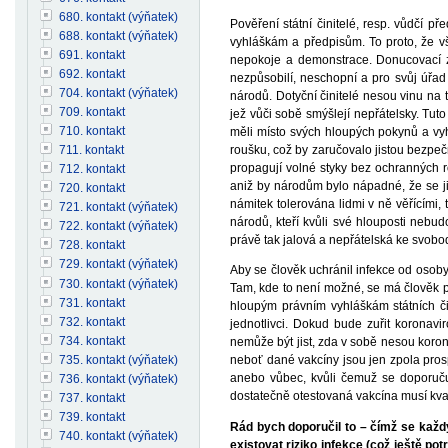
680. kontakt (výňatek)
Pověření státní činitelé, resp. vůdčí 
688. kontakt (výňatek)
vyhláškám a předpisům. To proto, že vš
691. kontakt
nepokoje a demonstrace. Donucovací zá
692. kontakt
nezpůsobilí, neschopní a pro svůj úřad 
704. kontakt (výňatek)
národů. Dotyční činitelé nesou vinu na
709. kontakt
jež vůči sobě smýšlejí nepřátelsky. Tuto
710. kontakt
měli místo svých hloupých pokynů a vyh
roušku, což by zaručovalo jistou bezpečn
711. kontakt
propagují volné styky bez ochranných ro
712. kontakt
aniž by národům bylo nápadné, že se ji
720. kontakt
námitek tolerována lidmi v ně věřícími, 
721. kontakt (výňatek)
národů, kteří kvůli své hlouposti nebudo
722. kontakt (výňatek)
právě tak jalová a nepřátelská ke svobod
728. kontakt
729. kontakt (výňatek)
Aby se člověk uchránil infekce od osob
730. kontakt (výňatek)
Tam, kde to není možné, se má člověk p
731. kontakt
hloupým právním vyhláškám státních či
732. kontakt
jednotlivci. Dokud bude zuřit koronavi
734. kontakt
nemůže být jist, zda v sobě nesou koron
735. kontakt (výňatek)
neboť dané vakcíny jsou jen zpola pros
anebo vůbec, kvůli čemuž se doporuču
736. kontakt (výňatek)
dostatečně otestovaná vakcína musí kval
737. kontakt
739. kontakt
Rád bych doporučil to – čímž se každý
740. kontakt (výňatek)
existovat riziko infekce (což ještě pot