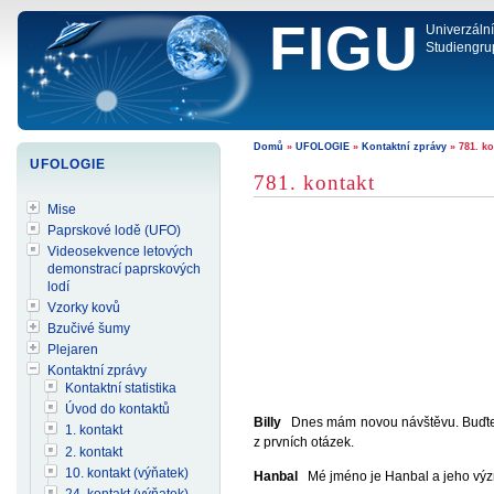
FIGU
Univerzáln
Studiengru
Domů
»
UFOLOGIE
»
Kontaktní zprávy
» 781. ko
UFOLOGIE
781. kontakt
Mise
Paprskové lodě (UFO)
Videosekvence letových
demonstrací paprskových
lodí
Vzorky kovů
Bzučivé šumy
Plejaren
Kontaktní zprávy
Kontaktní statistika
Úvod do kontaktů
Billy
Dnes mám novou návštěvu. Buďte ví
1. kontakt
z prvních otázek.
2. kontakt
10. kontakt (výňatek)
Hanbal
Mé jméno je Hanbal a jeho význa
24. kontakt (výňatek)