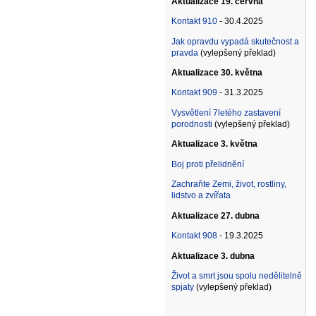
Aktualizace 19. června
Kontakt 910
- 30.4.2025
Jak opravdu vypadá skutečnost a
pravda
(vylepšený překlad)
Aktualizace 30. května
Kontakt 909
- 31.3.2025
Vysvětlení 7letého zastavení
porodnosti
(vylepšený překlad)
Aktualizace 3. května
Boj proti přelidnění
Zachraňte Zemi, život, rostliny,
lidstvo a zvířata
Aktualizace 27. dubna
Kontakt 908
- 19.3.2025
Aktualizace 3. dubna
Život a smrt jsou spolu nedělitelně
spjaty
(vylepšený překlad)