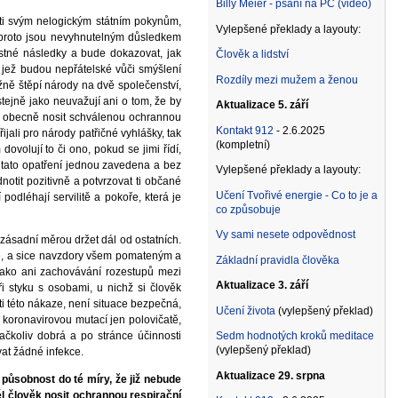
Billy Meier - psaní na PC (video)
roti svým nelogickým státním pokynům,
Vylepšené překlady a layouty:
 a proto jsou nevyhnutelným důsledkem
ostné následky a bude dokazovat, jak
Člověk a lidství
, jež budou nepřátelské vůči smýšlení
Rozdíly mezi mužem a ženou
ně štěpí národy na dvě společenství,
stejně jako neuvažují ani o tom, že by
Aktualizace 5. září
ti obecně nosit schválenou ochrannou
Kontakt 912
- 2.6.2025
jali pro národy patřičné vyhlášky, tak
(kompletní)
ovolují to či ono, pokud se jimi řídí,
 tato opatření jednou zavedena a bez
Vylepšené překlady a layouty:
notit pozitivně a potvrzovat ti občané
Učení Tvořivé energie - Co to je a
podléhají servilitě a pokoře, která je
co způsobuje
Vy sami nesete odpovědnost
ásadní měrou držet dál od ostatních.
tné, a sice navzdory všem pomateným a
Základní pravidla člověka
jako ani zachovávání rozestupů mezi
Aktualizace 3. září
i styku s osobami, u nichž si člověk
ti této nákaze, není situace bezpečná,
Učení života
(vylepšený překlad)
 koronavirovou mutací jen polovičatě,
čkoliv dobrá a po stránce účinnosti
Sedm hodnotých kroků meditace
(vylepšený překlad)
vat žádné infekce.
Aktualizace 29. srpna
 působnost do té míry, že již nebude
měl člověk nosit ochrannou respirační