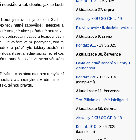
Kontakt 912
- 2.6.2025
 neustále a tak dlouho, jak to bude
Aktualizace 27. srpna
Aktuality FIGU SG ČR č. 49
terou jsi trávil s mým otcem, Sfath –,
lo tedy nutné zapovědět i leteckou a
Kalich pravdy - II. digitální vydání
keré veřejné akce pořádané pouze za
Aktualizace 9. srpna
iktně dodržovali nezbytná bezpečnostní
onu. Je ovšem velmi pochybné, zda to
Kontakt 911
- 19.5.2025
ek, a právě tyto faktory postrádají
lova slyšet a jednat správně, jelikož
Aktualizace 30. července
ějakému náboženství a ve svém věrském
Fakta ohledně konopí a Henry J.
.
Aslingerovi
říčí vůli a vlastnímu hloupému myšlení
Kontakt 720
- 11.5.2019
pánaboha« a »neomylné« vládní činitele
(kompletní)
it skutečnou pravdu.
Aktualizace 11. července
Text Billyho o umělé inteligenci
Aktualizace 30. června
Aktuality FIGU SG ČR č. 48
Kontakt 910
- 30.4.2025
(kompletní)