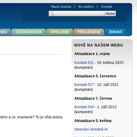
Hlavní stránka
Ke stažení
Kontakt
FIGU
UČENÍ DUCHA
UFOLOGIE
PŘELIDNĚNÍ
ZDRAVÍ
NOVĚ NA NAŠEM WEBU
Aktualizace 1. srpna
Kontakt 911
- 19. května 2025
(kompletní)
Aktualizace 5. července
Kontakt 527
- 10. září 2011
(kompletní)
Aktualizace 7. června
Kontakt 544
- 1. září 2012
(kompletní)
jméno a co znamená? To je vždy jedna
Aktualizace 5. května
Varování ohledně AI