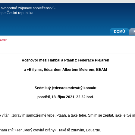
í svobodné zájmové společenství -
ppe Česká republika
DOMŮ
ntakt
Rozhovor mezi Hanbal a Ptaah z Federace Plejaren
a
»Billym«, Eduardem Albertem Meierem, BEAM
Sedmistý jedenaosmdesátý kontakt
pondělí, 18. října 2021, 22.32 hod
.
táni, zdravím samozřejmě tebe, Ptaah, a také tebe. Smím se zeptat, jaké je tvé 
m zní: »Ten, který otevírá brány«. Také tě zdravím, Eduarde.