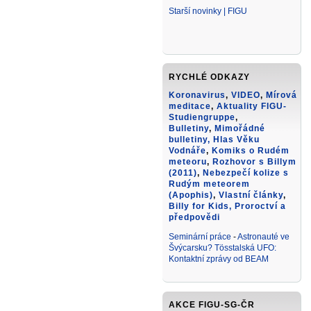
Starší novinky | FIGU
RYCHLÉ ODKAZY
Koronavirus
,
VIDEO
,
Mírová
meditace
,
Aktuality FIGU-
Studiengruppe
,
Bulletiny
,
Mimořádné
bulletiny,
Hlas Věku
Vodnáře
,
Komiks o Rudém
meteoru
,
Rozhovor s Billym
(2011)
,
Nebezpečí kolize s
Rudým meteorem
(Apophis)
,
Vlastní články
,
Billy for Kids
, Proroctví a
předpovědi
Seminární práce
-
Astronauté ve
Švýcarsku? Tösstalská UFO:
Kontaktní zprávy od BEAM
AKCE FIGU-SG-ČR