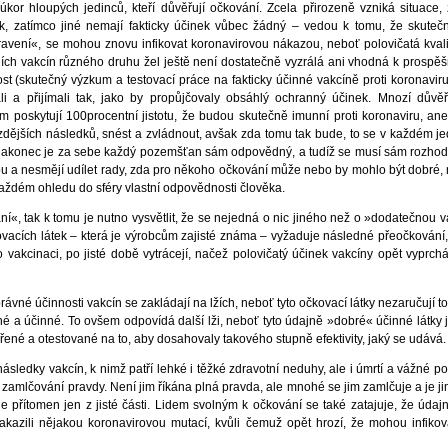
kor hloupých jedinců, kteří důvěřují očkování. Zcela přirozeně vzniká situace,
k, zatímco jiné nemají fakticky účinek vůbec žádný – vedou k tomu, že skutečně 
ravení«, se mohou znovu infikovat koronavirovou nákazou, neboť polovičatá kval
ních vakcín různého druhu žel ještě není dostatečně vyzrálá ani vhodná k prospěš
t (skutečný výzkum a testovací práce na fakticky účinné vakcíně proti koronaviru 
ali a přijímali tak, jako by propůjčovaly obsáhlý ochranný účinek. Mnozí důvěř
m poskytují 100procentní jistotu, že budou skutečně imunní proti koronaviru, an
dějších následků, snést a zvládnout, avšak zda tomu tak bude, to se v každém j
k nakonec je za sebe každý pozemšťan sám odpovědný, a tudíž se musí sám rozho
u a nesmějí udílet rady, zda pro někoho očkování může nebo by mohlo být dobré
 každém ohledu do sféry vlastní odpovědnosti člověka.
«, tak k tomu je nutno vysvětlit, že se nejedná o nic jiného než o »dodatečnou va
vacích látek – která je výrobcům zajisté známa – vyžaduje následné přeočkování, 
 po vakcinaci, po jisté době vytrácejí, načež polovičatý účinek vakcíny opět vyprch
ávné účinnosti vakcín se zakládají na lžích, neboť tyto očkovací látky nezaručují to,
čné a účinné. To ovšem odpovídá další lži, neboť tyto údajně »dobré« účinné látky
ěřené a otestované na to, aby dosahovaly takového stupně efektivity, jaký se udává.
následky vakcín, k nimž patří lehké i těžké zdravotní neduhy, ale i úmrtí a vážné 
 a zamlčování pravdy. Není jim říkána plná pravda, ale mnohé se jim zamlčuje a je
je přítomen jen z jisté části. Lidem svolným k očkování se také zatajuje, že úda
kazili nějakou koronavirovou mutací, kvůli čemuž opět hrozí, že mohou infikova