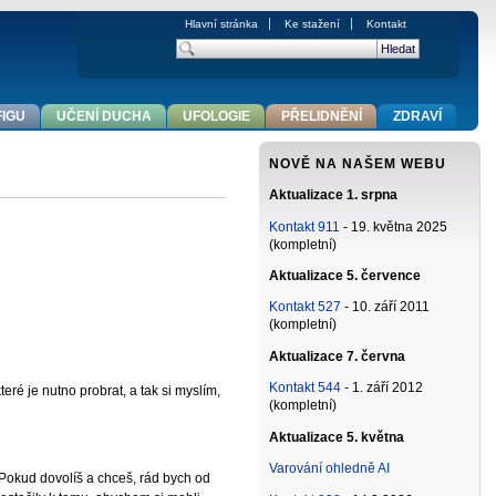
Hlavní stránka
Ke stažení
Kontakt
FIGU
UČENÍ DUCHA
UFOLOGIE
PŘELIDNĚNÍ
ZDRAVÍ
NOVĚ NA NAŠEM WEBU
Aktualizace 1. srpna
Kontakt 911
- 19. května 2025
(kompletní)
Aktualizace 5. července
Kontakt 527
- 10. září 2011
(kompletní)
Aktualizace 7. června
Kontakt 544
- 1. září 2012
eré je nutno probrat, a tak si myslím,
(kompletní)
Aktualizace 5. května
Varování ohledně AI
. Pokud dovolíš a chceš, rád bych od