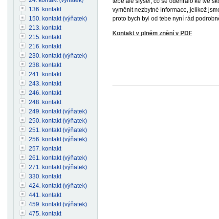
tebe ale slyšel, co se odehrálo ke tvé 
136. kontakt
vyměnit nezbytné informace, jelikož jsme
proto bych byl od tebe nyní rád podrobně
150. kontakt (výňatek)
213. kontakt
Kontakt v plném znění v PDF
215. kontakt
216. kontakt
230. kontakt (výňatek)
238. kontakt
241. kontakt
243. kontakt
246. kontakt
248. kontakt
249. kontakt (výňatek)
250. kontakt (výňatek)
251. kontakt (výňatek)
256. kontakt (výňatek)
257. kontakt
261. kontakt (výňatek)
271. kontakt (výňatek)
330. kontakt
424. kontakt (výňatek)
441. kontakt
459. kontakt (výňatek)
475. kontakt