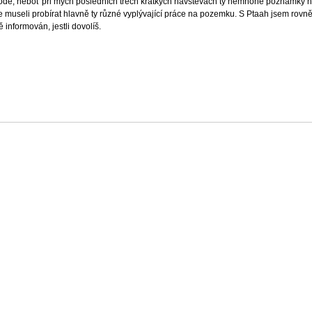
škodě, neboť při mých posledních třech krátkých návštěvách ty nemnohé poznámky n
 museli probírat hlavně ty různé vyplývající práce na pozemku. S Ptaah jsem rovněž 
 informován, jestli dovolíš.