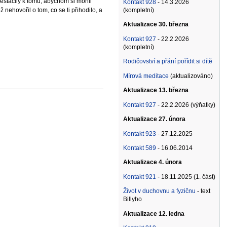
estačily k tomu, abychom si mohli
Kontakt 928
- 14.3.2026
nehovořil o tom, co se ti přihodilo, a
(kompletní)
Aktualizace 30. března
Kontakt 927
- 22.2.2026
(kompletní)
Rodičovství a přání pořídit si dítě
Mírová meditace
(aktualizováno)
Aktualizace 13. března
Kontakt 927
- 22.2.2026 (výňatky)
Aktualizace 27. února
Kontakt 923
- 27.12.2025
Kontakt 589
- 16.06.2014
Aktualizace 4. února
Kontakt 921
- 18.11.2025 (1. část)
Život v duchovnu a fyzičnu
- text
Billyho
Aktualizace 12. ledna