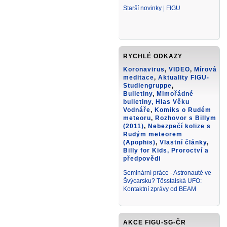
Starší novinky | FIGU
RYCHLÉ ODKAZY
Koronavirus
,
VIDEO
,
Mírová
meditace
,
Aktuality FIGU-
Studiengruppe
,
Bulletiny
,
Mimořádné
bulletiny,
Hlas Věku
Vodnáře
,
Komiks o Rudém
meteoru
,
Rozhovor s Billym
(2011)
,
Nebezpečí kolize s
Rudým meteorem
(Apophis)
,
Vlastní články
,
Billy for Kids
, Proroctví a
předpovědi
Seminární práce
-
Astronauté ve
Švýcarsku? Tösstalská UFO:
Kontaktní zprávy od BEAM
AKCE FIGU-SG-ČR