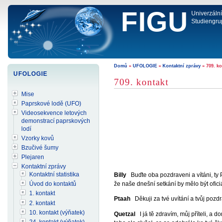
FIGU
Univerzáln
Studiengru
Domů
»
UFOLOGIE
»
Kontaktní zprávy
» 709. ko
UFOLOGIE
709. kontakt
Mise
Paprskové lodě (UFO)
Videosekvence letových
demonstrací paprskových
lodí
Vzorky kovů
Bzučivé šumy
Plejaren
Kontaktní zprávy
Kontaktní statistika
Billy
Buďte oba pozdraveni a vítáni, ty Pt
že naše dnešní setkání by mělo být ofic
Úvod do kontaktů
1. kontakt
Ptaah
Děkuji za tvé uvítání a tvůj pozd
2. kontakt
10. kontakt (výňatek)
Quetzal
I já tě zdravím, můj příteli, a 
24. kontakt (výňatek)