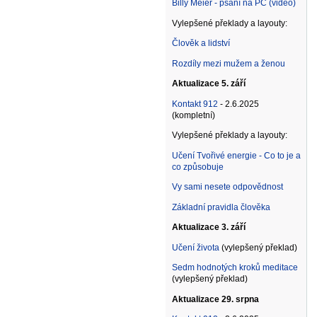
Billy Meier - psaní na PC (video)
Vylepšené překlady a layouty:
Člověk a lidství
Rozdíly mezi mužem a ženou
Aktualizace 5. září
Kontakt 912
- 2.6.2025
(kompletní)
Vylepšené překlady a layouty:
Učení Tvořivé energie - Co to je a
co způsobuje
Vy sami nesete odpovědnost
Základní pravidla člověka
Aktualizace 3. září
Učení života
(vylepšený překlad)
Sedm hodnotých kroků meditace
(vylepšený překlad)
Aktualizace 29. srpna