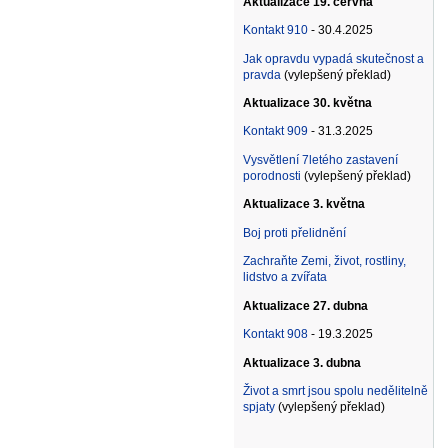
Aktualizace 19. června
Kontakt 910
- 30.4.2025
Jak opravdu vypadá skutečnost a
pravda
(vylepšený překlad)
Aktualizace 30. května
Kontakt 909
- 31.3.2025
Vysvětlení 7letého zastavení
porodnosti
(vylepšený překlad)
Aktualizace 3. května
Boj proti přelidnění
Zachraňte Zemi, život, rostliny,
lidstvo a zvířata
Aktualizace 27. dubna
Kontakt 908
- 19.3.2025
Aktualizace 3. dubna
Život a smrt jsou spolu nedělitelně
spjaty
(vylepšený překlad)