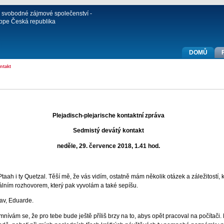
í svobodné zájmové společenství -
ppe Česká republika
DOMŮ
ntakt
Plejadisch-plejarische kontaktní zpráva
Sedmistý devátý kontakt
neděle, 29. července 2018, 1.41 hod.
aah i ty Quetzal. Těší mě, že vás vidím, ostatně mám několik otázek a záležitostí, kt
iálním rozhovorem, který pak vyvolám a také sepíšu.
rav, Eduarde.
domnívám se, že pro tebe bude ještě příliš brzy na to, abys opět pracoval na počítači