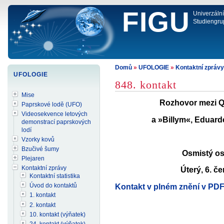
FIGU
Univerzáln
Studiengru
Domů
»
UFOLOGIE
»
Kontaktní zprávy
UFOLOGIE
848. kontakt
Mise
Rozhovor mezi Qu
Paprskové lodě (UFO)
Videosekvence letových
a »Billym«, Eduar
demonstrací paprskových
lodí
Vzorky kovů
Bzučivé šumy
Osmistý os
Plejaren
Kontaktní zprávy
Úterý, 6. č
Kontaktní statistika
Úvod do kontaktů
Kontakt v plném znění v PD
1. kontakt
2. kontakt
10. kontakt (výňatek)
24. kontakt (výňatek)