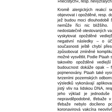
»nečistých«, resp. nevyzrálých
Kromě alergických reakcí 
objevovat i opožděné, resp. do
jež budou moci dlouhodobě šk
nemůže říci nic bližšího
nedostatečně otestovaných va
vyskytovat opožděné vedlej
negativní následky – o úč
současnosti ještě chybí pře
způsobovat zmíněné komplika
možné vysvětlit. Podle Ptaah 
takovéto opožděné vedlejš
budoucnost dokáže opak – f
pojmenovány. Ptaah také vysv
tvrzeními pozemských odborní
výsledků vykonávají aplikova
jistý vliv na lidskou DNA, re
jeho výklad je jednoduše 
nepravděpodobné, třebaže v
třebaže nebylo docíleno p
koronavirová vakcína neovli