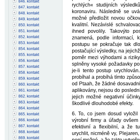
846. kontakt
rychlých« studijních výsledk
847. kontakt
koronaviru. Následně se uvá
848. kontakt
možné předložit novou očkova
849. kontakt
kvalitní. Nezávislé schvalova
850. kontakt
ihned povolily. Takovýto po
851. kontakt
852. kontakt
znamená, podle informací, kt
853. kontakt
postupu se pokračuje tak dl
854. kontakt
postačující výsledky, na jejich
855. kontakt
poměr mezi výhodami a riziky,
856. kontakt
splněny vysoké požadavky po s
857. kontakt
je-li tento postup urychlová
858. kontakt
probíhal a probíhá tímto způs
859. kontakt
od Ptaah, že žádné dosavadní 
860. kontakt
aplikovány, nejsou do poslední
861. kontakt
jejich možné negativní účink
862. kontakt
863. kontakt
škodlivé dlouhodobé efekty.
864. kontakt
6. To, co jsem dosud vyložil
865. kontakt
výrobní firmy a úřady ovšem t
866. kontakt
867. kontakt
efektivní a flexibilní, a že t
868. kontakt
urychlit, nicméně vy, Plejaren,
869. kontakt
není možné, a že takto vytvořen