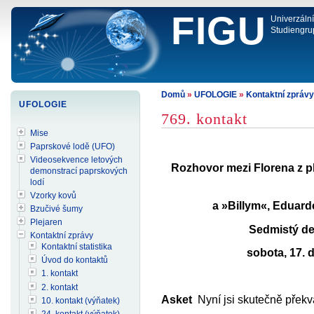
FIGU
Univerzáln
Studiengru
Domů
»
UFOLOGIE
»
Kontaktní zprávy
UFOLOGIE
769. kontakt
Mise
Paprskové lodě (UFO)
Videosekvence letových
Rozhovor mezi Florena z pl
demonstrací paprskových
lodí
Vzorky kovů
a
»Billym«, Eduar
Bzučivé šumy
Plejaren
Sedmistý de
Kontaktní zprávy
Kontaktní statistika
sobota, 17. 
Úvod do kontaktů
1. kontakt
2. kontakt
Asket
Nyní jsi skutečně překvap
10. kontakt (výňatek)
24. kontakt (výňatek)