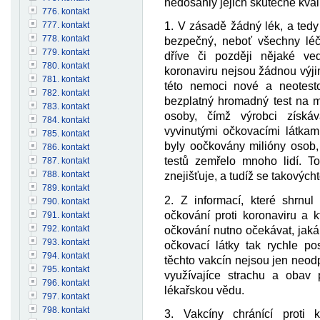
nedosáhly jejich skutečné kvali
776. kontakt
777. kontakt
1. V zásadě žádný lék, a tedy
778. kontakt
bezpečný, neboť všechny léč
779. kontakt
dříve či později nějaké ved
780. kontakt
koronaviru nejsou žádnou výji
781. kontakt
této nemoci nové a neotesto
782. kontakt
bezplatný hromadný test na mil
783. kontakt
osoby, čímž výrobci získáv
784. kontakt
vyvinutými očkovacími látkam
785. kontakt
byly oočkovány milióny osob,
786. kontakt
testů zemřelo mnoho lidí. To 
787. kontakt
788. kontakt
znejišťuje, a tudíž se takovýchto
789. kontakt
2. Z informací, které shrnul
790. kontakt
očkování proti koronaviru a k
791. kontakt
792. kontakt
očkování nutno očekávat, jaká 
793. kontakt
očkovací látky tak rychle po
794. kontakt
těchto vakcín nejsou jen neodp
795. kontakt
využívajíce strachu a obav 
796. kontakt
lékařskou vědu.
797. kontakt
798. kontakt
3. Vakcíny chránící proti