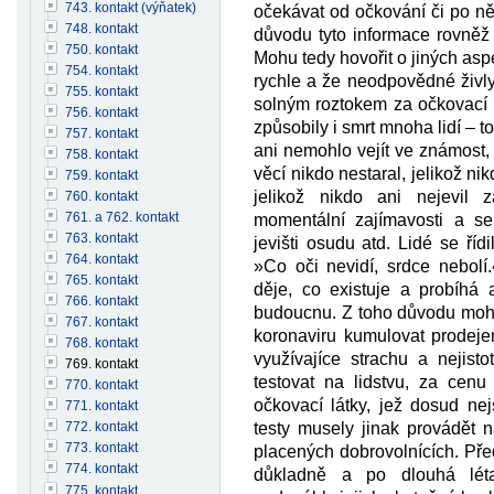
743. kontakt (výňatek)
očekávat od očkování či po něm
748. kontakt
důvodu tyto informace rovněž
750. kontakt
Mohu tedy hovořit o jiných aspe
754. kontakt
rychle a že neodpovědné živl
755. kontakt
solným roztokem za očkovací lá
756. kontakt
způsobily i smrt mnoha lidí – t
757. kontakt
ani nemohlo vejít ve známost, 
758. kontakt
věcí nikdo nestaral, jelikož ni
759. kontakt
jelikož nikdo ani nejevil
760. kontakt
761. a 762. kontakt
momentální zajímavosti a se
763. kontakt
jevišti osudu atd. Lidé se řídi
764. kontakt
»Co oči nevidí, srdce nebolí
765. kontakt
děje, co existuje a probíhá
766. kontakt
budoucnu. Z toho důvodu moh
767. kontakt
koronaviru kumulovat prodeje
768. kontakt
využívajíce strachu a nejist
769. kontakt
testovat na lidstvu, za cenu
770. kontakt
očkovací látky, jež dosud nej
771. kontakt
testy musely jinak provádět 
772. kontakt
773. kontakt
placených dobrovolnících. Pře
774. kontakt
důkladně a po dlouhá léta
775. kontakt