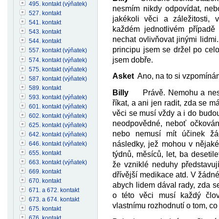
495. kontakt (výňatek)
nesmím nikdy odpovídat, neb
527. kontakt
jakékoli věci a záležitosti,
541. kontakt
každém jednotlivém případě
543. kontakt
nechat ovlivňovat jinými lidmi.
544. kontakt
principu jsem se držel po cel
557. kontakt (výňatek)
jsem dobře.
574. kontakt (výňatek)
575. kontakt (výňatek)
Asket
Ano, na to si vzpomíná
587. kontakt (výňatek)
589. kontakt
Billy
Právě. Nemohu a nesmím
593. kontakt (výňatek)
říkat, a ani jen radit, zda se m
601. kontakt (výňatek)
věci se musí vždy a i do budo
602. kontakt (výňatek)
neodpovědné, neboť očkování 
625. kontakt (výňatek)
nebo nemusí mít účinek žá
642. kontakt (výňatek)
následky, jež mohou v nějaké
646. kontakt (výňatek)
655. kontakt
týdnů, měsíců, let, ba deseti
663. kontakt (výňatek)
že vzniklé neduhy představuj
669. kontakt
dřívější medikace atd. V žádn
670. kontakt
abych lidem dával rady, zda se 
671. a 672. kontakt
o této věci musí každý člo
673. a 674. kontakt
vlastnímu rozhodnutí o tom, co s
675. kontakt
676. kontakt