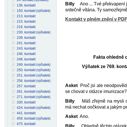
Billy
Ano ... Tvé překvapení je
136. kontakt
srdečně vítána. Ty samozřejmě ta
150. kontakt (výňatek)
213. kontakt
Kontakt v plném znění v PD
215. kontakt
216. kontakt
230. kontakt (výňatek)
238. kontakt
241. kontakt
243. kontakt
246. kontakt
Fakta ohledně o
248. kontakt
249. kontakt (výňatek)
Výňatek ze 769. kont
250. kontakt (výňatek)
251. kontakt (výňatek)
256. kontakt (výňatek)
Asket
Proč jsi ale neodpověděl
257. kontakt
se chovat v otázce imunizace?
261. kontakt (výňatek)
271. kontakt (výňatek)
Billy
Máš zřejmě na mysli dota
330. kontakt
má nechat oočkovat a jakým p
424. kontakt (výňatek)
441. kontakt
Asket
Ano.
459. kontakt (výňatek)
475. kontakt
Billy
Ohledně těchto otázek mi