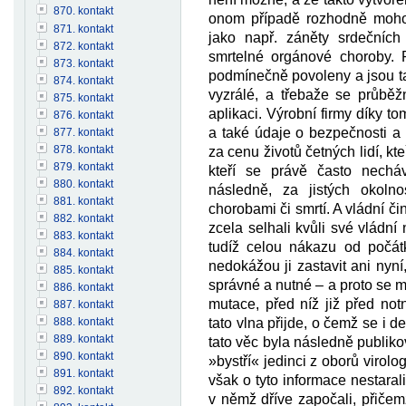
870. kontakt
onom případě rozhodně mohou
871. kontakt
jako např. záněty srdečních
872. kontakt
smrtelné orgánové choroby. P
873. kontakt
podmínečně povoleny a jsou ta
874. kontakt
vyzrálé, a třebaže se průběž
875. kontakt
aplikaci. Výrobní firmy díky t
876. kontakt
a také údaje o bezpečnosti a 
877. kontakt
878. kontakt
za cenu životů četných lidí, kte
879. kontakt
kteří se právě často nechá
880. kontakt
následně, za jistých okolnos
881. kontakt
chorobami či smrtí. A vládní č
882. kontakt
zcela selhali kvůli své vládní
883. kontakt
tudíž celou nákazu od počátk
884. kontakt
nedokážou ji zastavit ani nyní,
885. kontakt
správné a nutné – a proto se 
886. kontakt
mutace, před níž již před no
887. kontakt
888. kontakt
tato vlna přijde, o čemž se i d
889. kontakt
tato věc byla následně publiko
890. kontakt
»bystří« jedinci z oborů virolo
891. kontakt
však o tyto informace nestaral
892. kontakt
v němž dříve započali, přiče