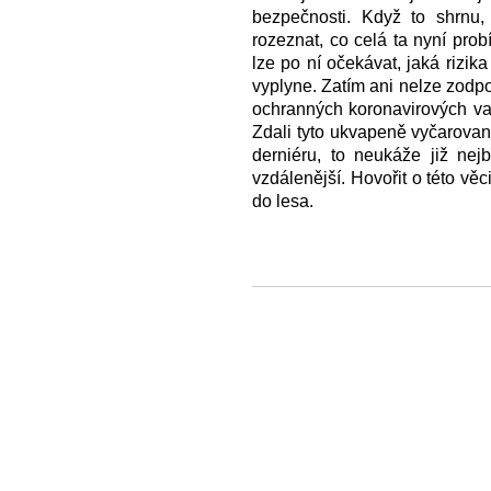
bezpečnosti. Když to shrnu,
rozeznat, co celá ta nyní probí
lze po ní očekávat, jaká rizik
vyplyne. Zatím ani nelze zodp
ochranných koronavirových va
Zdali tyto ukvapeně vyčarovan
derniéru, to neukáže již nej
vzdálenější. Hovořit o této věc
do lesa.