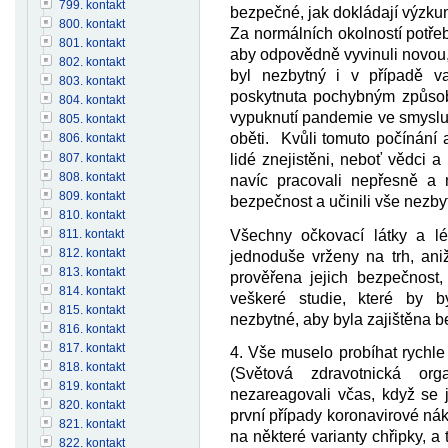
799. kontakt
bezpečné, jak dokládají výzk
800. kontakt
Za normálních okolností potřeb
801. kontakt
aby odpovědně vyvinuli novou,
802. kontakt
byl nezbytný i v případě va
803. kontakt
poskytnuta pochybným způsob
804. kontakt
vypuknutí pandemie ve smyslu 
805. kontakt
oběti. Kvůli tomuto počínání
806. kontakt
807. kontakt
lidé znejistěni, neboť vědci a 
808. kontakt
navíc pracovali nepřesně a 
809. kontakt
bezpečnost a učinili vše nezby
810. kontakt
811. kontakt
Všechny očkovací látky a lé
812. kontakt
jednoduše vrženy na trh, ani
813. kontakt
prověřena jejich bezpečnost,
814. kontakt
veškeré studie, které by b
815. kontakt
nezbytné, aby byla zajištěna b
816. kontakt
817. kontakt
4. Vše muselo probíhat rychle
818. kontakt
(Světová zdravotnická or
819. kontakt
nezareagovali včas, když se ji
820. kontakt
první případy koronavirové ná
821. kontakt
na některé varianty chřipky, a
822. kontakt