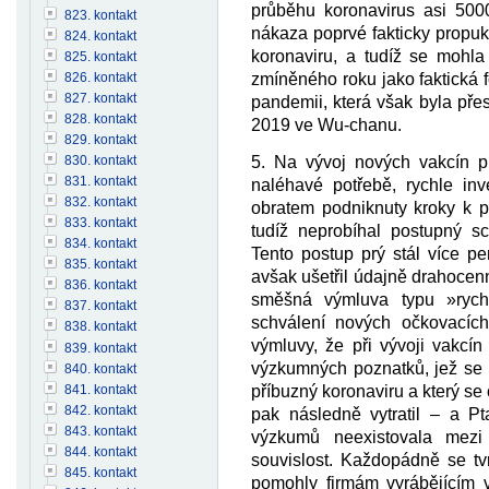
průběhu koronavirus asi 500
823. kontakt
nákaza poprvé fakticky propuk
824. kontakt
koronaviru, a tudíž se mohla 
825. kontakt
826. kontakt
zmíněného roku jako faktická
827. kontakt
pandemii, která však byla pře
828. kontakt
2019 ve Wu-chanu.
829. kontakt
5. Na vývoj nových vakcín pro
830. kontakt
831. kontakt
naléhavé potřebě, rychle in
832. kontakt
obratem podniknuty kroky k p
833. kontakt
tudíž neprobíhal postupný sc
834. kontakt
Tento postup prý stál více pe
835. kontakt
avšak ušetřil údajně drahocenn
836. kontakt
směšná výmluva typu »rych
837. kontakt
schválení nových očkovacích
838. kontakt
výmluvy, že při vývoji vakcín
839. kontakt
výzkumných poznatků, jež se ú
840. kontakt
841. kontakt
příbuzný koronaviru a který se
842. kontakt
pak následně vytratil – a Pt
843. kontakt
výzkumů neexistovala mez
844. kontakt
souvislost. Každopádně se tvr
845. kontakt
pomohly firmám vyrábějícím 