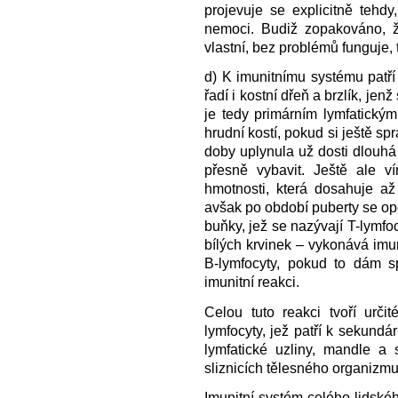
projevuje se explicitně tehd
nemoci. Budiž zopakováno, že
vlastní, bez problémů funguje, 
d) K imunitnímu systému patří
řadí i kostní dřeň a brzlík, je
je tedy primárním lymfatický
hrudní kostí, pokud si ještě sp
doby uplynula už dosti dlouhá
přesně vybavit. Ještě ale ví
hmotnosti, která dosahuje až
avšak po období puberty se opě
buňky, jež se nazývají T-lymfo
bílých krvinek – vykonává imun
B-lymfocyty, pokud to dám s
imunitní reakci.
Celou tuto reakci tvoří urči
lymfocyty, jež patří k sekundá
lymfatické uzliny, mandle a 
sliznicích tělesného organizmu
Imunitní systém celého lidskéh