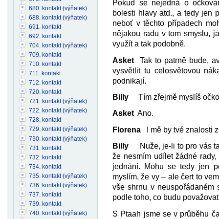
Pokud se nejedná o očkování,
680. kontakt (výňatek)
bolesti hlavy atd., a tedy jen
688. kontakt (výňatek)
neboť v těchto případech moh
691. kontakt
nějakou radu v tom smyslu, jak 
692. kontakt
využít a tak podobně.
704. kontakt (výňatek)
709. kontakt
Asket
Tak to patrně bude, av
710. kontakt
vysvětlit tu celosvětovou ná
711. kontakt
podnikají.
712. kontakt
720. kontakt
Billy
Tím zřejmě myslíš očkova
721. kontakt (výňatek)
722. kontakt (výňatek)
Asket
Ano.
728. kontakt
Florena
I mě by tvé znalosti z
729. kontakt (výňatek)
730. kontakt (výňatek)
Billy
Nuže, je-li to pro vás ta
731. kontakt
že nesmím udílet žádné rady,
732. kontakt
jednání. Mohu se tedy jen pok
734. kontakt
735. kontakt (výňatek)
myslím, že vy – ale čert to vem
736. kontakt (výňatek)
vše shrnu v neuspořádaném s
737. kontakt
podle toho, co budu považovat
739. kontakt
740. kontakt (výňatek)
S Ptaah jsme se v průběhu času