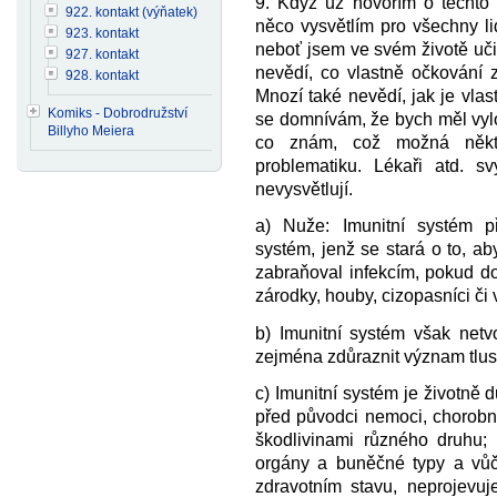
9. Když už hovořím o těchto 
922. kontakt (výňatek)
něco vysvětlím pro všechny lid
923. kontakt
neboť jsem ve svém životě učin
927. kontakt
nevědí, co vlastně očkování 
928. kontakt
Mnozí také nevědí, jak je vlas
Komiks - Dobrodružství
se domnívám, že bych měl vylo
Billyho Meiera
co znám, což možná někt
problematiku. Lékaři atd. s
nevysvětlují.
a) Nuže: Imunitní systém př
systém, jenž se stará o to, a
zabraňoval infekcím, pokud d
zárodky, houby, cizopasníci či v
b) Imunitní systém však netv
zejména zdůraznit význam tlus
c) Imunitní systém je životně 
před původci nemoci, chorob
škodlivinami různého druhu; 
orgány a buněčné typy a vůči
zdravotním stavu, neprojevuj