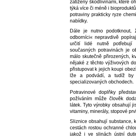
zatíženy škodlivinami, které oh
týká více či méně i bioproduktů
potraviny prakticky ryze chemi
nabídky.
Dále je nutno podotknout, že
odborníci« nepravdivě popíra
určití lidé nutně potřebují
současných potravinách je ob
málo skutečně přirozených, kva
nějaké z těchto výživových dop
přistupovat k jejich koupi obe
lže a podvádí, a tudíž by
specializovaných obchodech.
Potravinové doplňky představ
požíváním může člověk doda
látek. Tyto výrobky obsahují ji
vitaminy, minerály, stopové prv
Sliznice obsahují substance, kt
cestách rostou ochranné chlo
jakož i ve slinách ústní dut