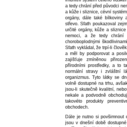
a tedy chrání před původci ne
a kůže i sliznice, cévní systém
orgány, dále také bílkoviny 
střevo. Sfath poukazoval zejm
určité orgány, kůže a sliznic
nemoci, a že tedy chrání 
choroboplodnými škodlivinami 
Sfath vykládal, že trpí-li člov
a měl by podporovat a posil
zajišťuje zmíněnou přiroz
přírodními prostředky, a to 
normální stravy i zvláštní l
organizmus. Tyto látky se dn
volně dostupné na trhu, avšak 
jsou-li skutečně kvalitní, ne
nekale a podvodně obchoduj
takovéto produkty preventi
obchodech.
Dále je nutno si povšimnout o
jsou v dnešní době dostupné 