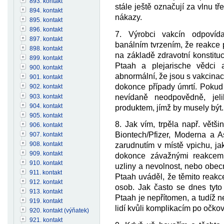
893. kontakt
stále ještě označují za vlnu tř
894. kontakt
nákazy.
895. kontakt
896. kontakt
7. Výrobci vakcín odpoví
897. kontakt
banálním tvrzením, že reakce 
898. kontakt
na základě zdravotní konstituc
899. kontakt
Ptaah a plejarische vědci 
900. kontakt
abnormální, že jsou s vakcinac
901. kontakt
dokonce případy úmrtí. Pokud 
902. kontakt
903. kontakt
nevídaně neodpovědně, jeli
904. kontakt
produktem, jímž by musely být.
905. kontakt
8. Jak vím, trpěla např. větši
906. kontakt
Biontech/Pfizer, Moderna a A
907. kontakt
908. kontakt
zarudnutím v místě vpichu, jak
909. kontakt
dokonce závažnými reakcemi,
910. kontakt
uzliny a nevolnost, nebo obecn
911. kontakt
Ptaah uváděl, že těmito reakc
912. kontakt
osob. Jak často se dnes tyto
913. kontakt
Ptaah je nepřítomen, a tudíž 
919. kontakt
lidí kvůli komplikacím po očko
920. kontakt (výňatek)
921. kontakt