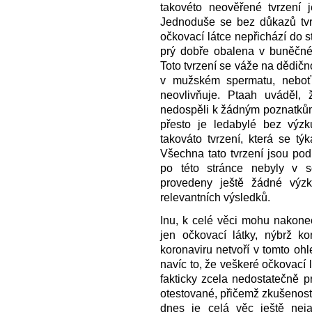
takovéto neověřené tvrzení 
Jednoduše se bez důkazů tvr
očkovací látce nepřichází do s
prý dobře obalena v buněčné
Toto tvrzení se váže na dědično
v mužském spermatu, neboť 
neovlivňuje. Ptaah uváděl, 
nedospěli k žádným poznatkům
přesto je ledabylé bez výz
takováto tvrzení, která se tý
Všechna tato tvrzení jsou po
po této stránce nebyly v so
provedeny ještě žádné výz
relevantních výsledků.
Inu, k celé věci mohu nakonec
jen očkovací látky, nýbrž ko
koronaviru netvoří v tomto o
navíc to, že veškeré očkovací l
fakticky zcela nedostatečně
otestované, přičemž zkušenosti 
dnes je celá věc ještě neja