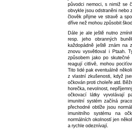
původci nemoci, s nimiž se čl
obvykle jsou odstraněni nebo zn
člověk přijme ve stravě a spo
dříve než mohou způsobit škod
Dále je ale ještě nutno zmíni
resp. jeho obranných buně
každopádně ještě znám na z
znovu vysvětloval i Ptaah. T
způsobem jako po skutečné in
reagují citlivě, mohou pociťo
Tito lidé pak eventuálně několi
z vlastní zkušenosti, když js
očkován proti choleře atd. Bě
horečka, nevolnost, nepříjemný 
očkovací látky vyvolávají p
imunitní systém začíná praco
přechodné obtíže jsou normáln
imunitního systému na očko
normálních okolností jen něko
a rychle odeznívají.