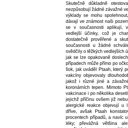
Skutečně důkladně otestova
nezpůsobují žádné závažné ved
výklady se mohu spolehnout,
dávají ve známost naši pozemšt
se v současnosti aplikují,
vedlejší účinky, což je char
dostatečně prověřené a skut
současnosti u žádné schvále
svědčily o těžkých vedlejších ú
jak se lze opakovaně doslech
případech může přímo po očková
šok, jak uváděl Ptaah, který p
vakcíny objevovaly dlouhodo
jakož i různé jiné a závažné
koronárních tepen. Mimoto Pt
vakcinace i po několika deseti
jejichž příčinu ovšem již neb
alergické reakce objevují u l
dříve, avšak Ptaah konstat
procentech případů, a navíc u l
léky; převážná většina ale