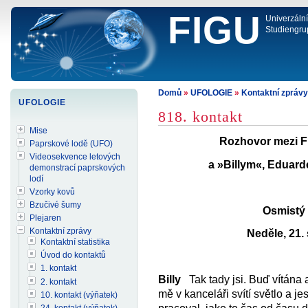
FIGU
Univerzáln
Studiengru
Domů
»
UFOLOGIE
»
Kontaktní zprávy
UFOLOGIE
818. kontakt
Mise
Rozhovor mezi Fl
Paprskové lodě (UFO)
Videosekvence letových
a »Billym«, Eduar
demonstrací paprskových
lodí
Vzorky kovů
Bzučivé šumy
Osmistý
Plejaren
Kontaktní zprávy
Neděle, 21.
Kontaktní statistika
Úvod do kontaktů
1. kontakt
Billy
Tak tady jsi. Buď vítána 
2. kontakt
mě v kanceláři svítí světlo a je
10. kontakt (výňatek)
24. kontakt (výňatek)