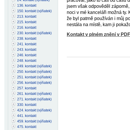
pracoval, jako to čas od času 
136. kontakt
jsem však odpověděl záporně, a
150. kontakt (výňatek)
noci v mé kanceláři možná ty. K
213. kontakt
že byl patrně používán i můj po
215. kontakt
nestála na místě, kam ji pokaž
216. kontakt
230. kontakt (výňatek)
Kontakt v plném znění v PD
238. kontakt
241. kontakt
243. kontakt
246. kontakt
248. kontakt
249. kontakt (výňatek)
250. kontakt (výňatek)
251. kontakt (výňatek)
256. kontakt (výňatek)
257. kontakt
261. kontakt (výňatek)
271. kontakt (výňatek)
330. kontakt
424. kontakt (výňatek)
441. kontakt
459. kontakt (výňatek)
475. kontakt