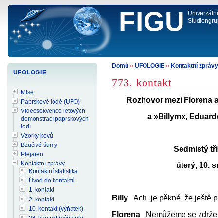
FIGU
Univerzáln
Studiengru
Domů
»
UFOLOGIE
»
Kontaktní zprávy
UFOLOGIE
773. kontakt
Mise
Rozhovor mezi Florena a
Paprskové lodě (UFO)
Videosekvence letových
a
»Billym«, Eduar
demonstrací paprskových
lodí
Vzorky kovů
Bzučivé šumy
Sedmistý tř
Plejaren
Kontaktní zprávy
úterý, 10. 
Kontaktní statistika
Úvod do kontaktů
1. kontakt
Billy
Ach, je pěkné, že ještě p
2. kontakt
10. kontakt (výňatek)
Florena
Nemůžeme se zdržet dl
24. kontakt (výňatek)