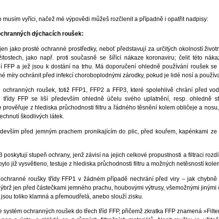
o musím vyříci, načež mé výpovědi můžeš rozčlenit a případně i opatřit nadpisy:
ě ochranných dýchacích roušek:
n jako prosté ochranné prostředky, neboť představují za určitých okolností životn
itostech, jako např. proti současně se šířící nákaze koronaviru; čelit této ná
 FFP a jež jsou k dostání na trhu. Má doporučení ohledně používání roušek se 
míry ochránit před infekcí choroboplodnými zárodky, pokud je lidé nosí a použí
ých ochranných roušek, totiž FFP1, FFP2 a FFP3, které spolehlivě chrání před vo
é třídy FFP se liší především ohledně účelu svého uplatnění, resp. ohledně 
 prověřuje z hlediska průchodnosti filtru a řádného těsnění kolem obličeje a nosu
chnutí škodlivých látek.
devším před jemným prachem pronikajícím do plic, před kouřem, kapénkami ze sl
skytují stupeň ochrany, jenž závisí na jejich celkové propustnosti a filtraci rozdíl
ylo již vysvětleno, testuje z hlediska průchodnosti filtru a možných netěsností kole
že ochranné roušky třídy FFP1 v žádném případě nechrání před viry – jak chybně
 nýbrž jen před částečkami jemného prachu, houbovými výtrusy, všemožnými jinými č
 jsou toliko klamná a přemoudřelá, anebo slouží zisku.
í se systém ochranných roušek do třech tříd FFP, přičemž zkratka FFP znamená »Fil