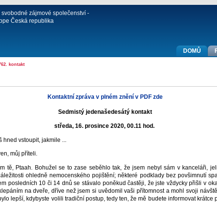
í svobodné zájmové společenství -
ppe Česká republika
DOMŮ
762. kontakt
Kontaktní zpráva v plném znění v PDF zde
Sedmistý jedenašedesátý kontakt
středa, 16. prosince 2020, 00.11 hod.
hned vstoupit, jakmile ...
, můj příteli.
m tě, Ptaah. Bohužel se to zase seběhlo tak, že jsem nebyl sám v kanceláři, jel
 záležitosti ohledně nemocenského pojištění; některé podklady bez povšimnutí s
em posledních 10 či 14 dnů se stávalo poněkud častěji, že jste vždycky přišli v o
lepáním na dveře, dříve než jsem si uvědomil vaši přítomnost a mohl svoji návště
o lepší, kdybyste volili tradiční postup, tedy ten, že mě budete informovat krátce p