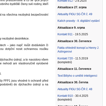
ního příbuzenstva a co se týče jiných
Kontakt 912
- 2.6.2025
obního bydliště členy své rodiny, kteří
Aktualizace 27. srpna
Aktuality FIGU SG ČR č. 49
 dbát na všechna nezbytná bezpečnostní
Kalich pravdy - II. digitální vydání
Aktualizace 9. srpna
Kontakt 911
- 19.5.2025
 nezbytné desinfekce.
Aktualizace 30. července
stech – jako např. kvůli dodávkám či
Fakta ohledně konopí a Henry J.
dou dotyční nosit ochrannou roušku
Aslingerovi
Kontakt 720
- 11.5.2019
dýchacího ústrojí, a to navzdory všem
(kompletní)
 se nehodí ani vlastnoručně vyrobené
Aktualizace 11. července
í.
Text Billyho o umělé inteligenci
řídy FFP1 jsou vhodné k ochraně před
Aktualizace 30. června
 podobně) do dýchacího ústrojí a na
Aktuality FIGU SG ČR č. 48
Kontakt 910
- 30.4.2025
(kompletní)