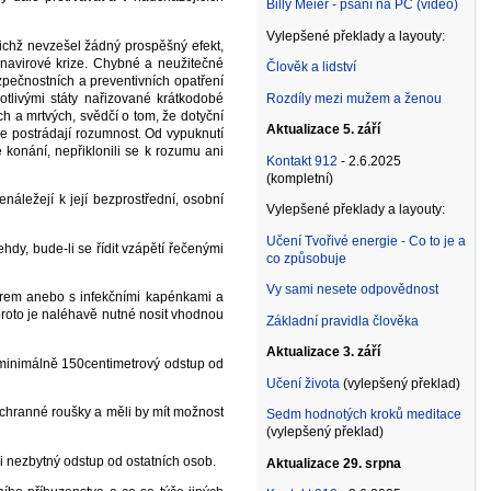
Billy Meier - psaní na PC (video)
Vylepšené překlady a layouty:
nichž nevzešel žádný prospěšný efekt,
ronavirové krize. Chybné a neužitečné
Člověk a lidství
ezpečnostních a preventivních opatření
otlivými státy nařizované krátkodobé
Rozdíly mezi mužem a ženou
h a mrtvých, svědčí o tom, že dotyční
Aktualizace 5. září
že postrádají rozumnost. Od vypuknutí
konání, nepřiklonili se k rozumu ani
Kontakt 912
- 2.6.2025
(kompletní)
náležejí k její bezprostřední, osobní
Vylepšené překlady a layouty:
Učení Tvořivé energie - Co to je a
ehdy, bude-li se řídit vzápětí řečenými
co způsobuje
Vy sami nesete odpovědnost
vorem anebo s infekčními kapénkami a
 proto je naléhavě nutné nosit vhodnou
Základní pravidla člověka
Aktualizace 3. září
l minimálně 150centimetrový odstup od
Učení života
(vylepšený překlad)
 ochranné roušky a měli by mít možnost
Sedm hodnotých kroků meditace
(vylepšený překlad)
si nezbytný odstup od ostatních osob.
Aktualizace 29. srpna