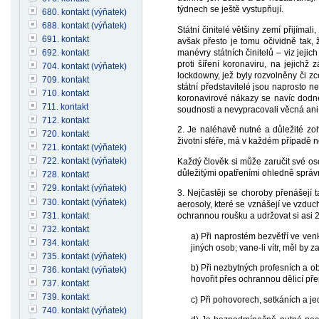
týdnech se ještě vystupňují.
680. kontakt (výňatek)
688. kontakt (výňatek)
Státní činitelé většiny zemí přijíma
691. kontakt
avšak přesto je tomu očividně tak, 
manévry státních činitelů – viz jeji
692. kontakt
proti šíření koronaviru, na jejich
704. kontakt (výňatek)
lockdowny, jež byly rozvolněny či zc
709. kontakt
státní představitelé jsou naprosto 
710. kontakt
koronavirové nákazy se navíc dodne
711. kontakt
soudnosti a nevypracovali věcná ani
712. kontakt
2. Je naléhavě nutné a důležité zoh
720. kontakt
životní sféře, má v každém případě 
721. kontakt (výňatek)
722. kontakt (výňatek)
Každý člověk si může zaručit své osob
důležitými opatřeními ohledně sprá
728. kontakt
729. kontakt (výňatek)
3. Nejčastěji se choroby přenášejí
730. kontakt (výňatek)
aerosoly, které se vznášejí ve vzduc
731. kontakt
ochrannou roušku a udržovat si asi 
732. kontakt
a) Při naprostém bezvětří ve ven
734. kontakt
jiných osob; vane-li vítr, měl by
735. kontakt (výňatek)
b) Při nezbytných profesních a o
736. kontakt (výňatek)
hovořit přes ochrannou dělicí př
737. kontakt
739. kontakt
c) Při pohovorech, setkáních a j
740. kontakt (výňatek)