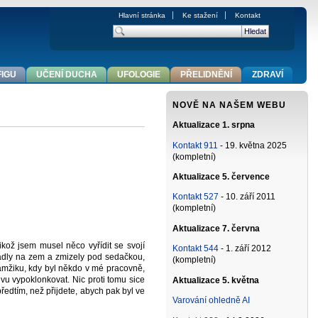
Hlavní stránka
Ke stažení
Kontakt
FIGU
UČENÍ DUCHA
UFOLOGIE
PŘELIDNĚNÍ
ZDRAVÍ
NOVĚ NA NAŠEM WEBU
Aktualizace 1. srpna
Kontakt 911
- 19. května 2025
(kompletní)
Aktualizace 5. července
Kontakt 527
- 10. září 2011
(kompletní)
Aktualizace 7. června
ikož jsem musel něco vyřídit se svojí
Kontakt 544
- 1. září 2012
padly na zem a zmizely pod sedačkou,
(kompletní)
kamžiku, kdy byl někdo v mé pracovně,
vu vypoklonkovat. Nic proti tomu sice
Aktualizace 5. května
ředtím, než přijdete, abych pak byl ve
Varování ohledně AI