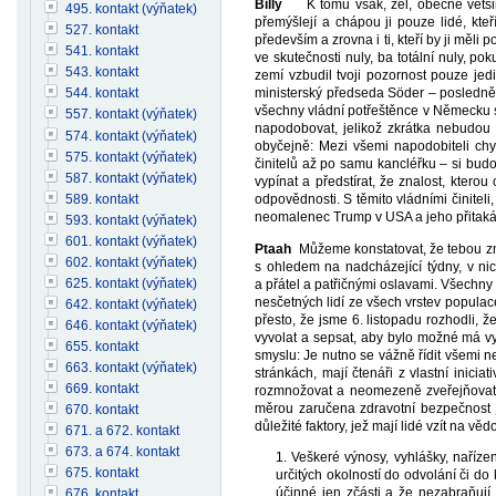
Billy
K tomu však, žel, obecné většině 
495. kontakt (výňatek)
přemýšlejí a chápou ji pouze lidé, kteř
527. kontakt
především a zrovna i ti, kteří by ji měli 
541. kontakt
ve skutečnosti nuly, ba totální nuly, p
543. kontakt
zemí vzbudil tvoji pozornost pouze jedi
ministerský předseda Söder – posledně j
544. kontakt
všechny vládní potřeštěnce v Německu s
557. kontakt (výňatek)
napodobovat, jelikož zkrátka nebudou 
574. kontakt (výňatek)
obyčejně: Mezi všemi napodobiteli ch
575. kontakt (výňatek)
činitelů až po samu kancléřku – si bud
587. kontakt (výňatek)
vypínat a předstírat, že znalost, ktero
589. kontakt
odpovědnosti. S těmito vládními činiteli
neomalenec Trump v USA a jeho přitakáva
593. kontakt (výňatek)
601. kontakt (výňatek)
Ptaah
Můžeme konstatovat, že tebou zm
602. kontakt (výňatek)
s ohledem na nadcházející týdny, v ni
625. kontakt (výňatek)
a přátel a patřičnými oslavami. Všechny
nesčetných lidí ze všech vrstev populac
642. kontakt (výňatek)
přesto, že jsme 6. listopadu rozhodli, 
646. kontakt (výňatek)
vyvolat a sepsat, aby bylo možné má vy
655. kontakt
smyslu: Je nutno se vážně řídit všemi 
663. kontakt (výňatek)
stránkách, mají čtenáři z vlastní inicia
669. kontakt
rozmnožovat a neomezeně zveřejňovat. N
měrou zaručena zdravotní bezpečnost je
670. kontakt
důležité faktory, jež mají lidé vzít na v
671. a 672. kontakt
673. a 674. kontakt
1. Veškeré výnosy, vyhlášky, nařízen
675. kontakt
určitých okolností do odvolání či d
účinné jen zčásti a že nezabraňuj
676. kontakt