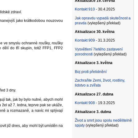
Aktualizace 19. června
Kontakt 910
- 30.4.2025
idské zdraví.
Jak opravdu vypadá skutečnost a
e nanejvýš jako krátkodobou nouzovou
pravda
(vylepšený překlad)
Aktualizace 30. května
Kontakt 909
- 31.3.2025
pe ve smyslu ochranné roušky, roušky
dělí do tří skupin, totiž FFP1, FFP2
Vysvětlení 7letého zastavení
porodnosti
(vylepšený překlad)
Aktualizace 3. května
Boj proti přelidnění
Zachraňte Zemi, život, rostliny,
lidstvo a zvířata
řed 3 dny.
Aktualizace 27. dubna
ují tak, jak by bylo nutné, abych mohl
Kontakt 908
- 19.3.2025
u žel až 7. ledna, teprve pak se ukáže,
eně a rozmazaně, a navíc mi splývají
Aktualizace 3. dubna
Život a smrt jsou spolu nedělitelně
spjaty
(vylepšený překlad)
ovit již dnes, aby mohl být umístěn na