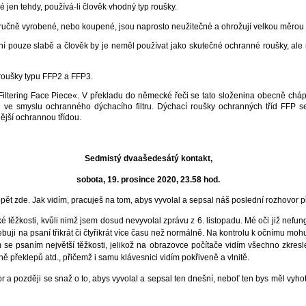
jen tehdy, používá-li člověk vhodný typ roušky.
oručně vyrobené, nebo koupené, jsou naprosto neužitečné a ohrožují velkou měrou l
ní pouze slabě a člověk by je neměl používat jako skutečné ochranné roušky, al
 roušky typu FFP2 a FFP3.
»Filtering Face Piece«. V překladu do německé řeči se tato složenina obecně chá
ve smyslu ochranného dýchacího filtru. Dýchací roušky ochranných tříd FFP se 
jší ochrannou třídou.
Sedmistý dvaašedesátý kontakt,
sobota, 19. prosince 2020, 23.58 hod.
opět zde. Jak vidím, pracuješ na tom, abys vyvolal a sepsal náš poslední rozhovor p
ěžkosti, kvůli nimž jsem dosud nevyvolal zprávu z 6. listopadu. Mé oči již nefung
řebuji na psaní třikrát či čtyřikrát více času než normálně. Na kontrolu k očnímu moh
e psaním největší těžkosti, jelikož na obrazovce počítače vidím všechno zkresl
ně překlepů atd., přičemž i samu klávesnici vidím pokřiveně a vlnitě.
a později se snaž o to, abys vyvolal a sepsal ten dnešní, neboť ten bys měl vyhot