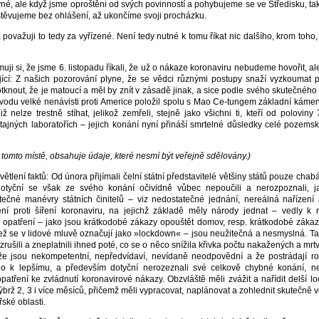
né, ale když jsme oproštěni od svých povinností a pohybujeme se ve Středisku, 
avštěvujeme bez ohlášení, až ukončíme svoji procházku.
ovažuji to tedy za vyřízené. Není tedy nutné k tomu říkat nic dalšího, krom toho, 
 si, že jsme 6. listopadu říkali, že už o nákaze koronaviru nebudeme hovořit, ale 
ující: Z našich pozorování plyne, že se vědci různými postupy snaží vyzkoumat 
nout, že je matoucí a měl by znít v zásadě jinak, a sice podle svého skutečného
důvodu velké nenávisti proti Americe položil spolu s Mao Ce-tungem základní káme
ž nelze trestně stíhat, jelikož zemřeli, stejně jako všichni ti, kteří od poloviny 
tajných laboratořích – jejich konání nyní přináší smrtelné důsledky celé pozems
 tomto místě, obsahuje údaje, které nesmí být veřejně sdělovány.)
tlení faktů: Od února přijímali čelní státní představitelé většiny států pouze chabá
otyční se však ze svého konání očividně vůbec nepoučili a nerozpoznali, ja
tečné manévry státních činitelů – viz nedostatečné jednání, nereálná nařízení 
ní proti šíření koronaviru, na jejichž základě měly národy jednat – vedly k 
 opatření – jako jsou krátkodobé zákazy opouštět domov, resp. krátkodobé zákazy
jež se v lidové mluvě označují jako »lockdown« – jsou neužitečná a nesmyslná. Tak
a zrušili a zneplatnili ihned poté, co se o něco snížila křivka počtu nakažených a mrt
, že jsou nekompetentní, nepředvídaví, nevídaně neodpovědní a že postrádají r
o k lepšímu, a především dotyční nerozeznali své celkově chybné konání, ne
atření ke zvládnutí koronavirové nákazy. Obzvláště měli zvážit a nařídit delší l
 nýbrž 2, 3 i více měsíců, přičemž měli vypracovat, naplánovat a zohlednit skutečně 
ské oblasti.