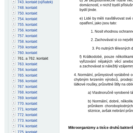
d) Je bezpodmínečně nutné nechod
743. kontakt (výňatek)
domácností, v nichž bydlí příslušn
748. kontakt
bydlí jinde.
750. kontakt
e) Lidé by měli navštěvovat své 
754. kontakt
opatření, jako jsou tato:
755. kontakt
756. kontakt
1. Nosit vhodnou ochrannou
757. kontakt
2. Zachovávat si co největší
758. kontakt
759. kontakt
3. Po nutných tělesných doty
760. kontakt
f) Krátkodobé, pouze několikami
761. a 762. kontakt
vyřizování nějakých věcí aneb
763. kontakt
a zachovávat si náležitý vzájemn
764. kontakt
4. Normální, průmyslově vyráběné oc
765. kontakt
chybným tvrzením výrobců, prodejců
766. kontakt
látkové roušky, průsvitné štíty na obl
767. kontakt
768. kontakt
a) Vlastnoručně vyrobené lá
769. kontakt
b) Normální, dobré, několi
770. kontakt
průnikem choroboplodných 
771. kontakt
sliznice, avšak nebrání pr
772. kontakt
773. kontakt
774. kontakt
Mikroorganizmy a tisíce druhů bakterií
775. kontakt