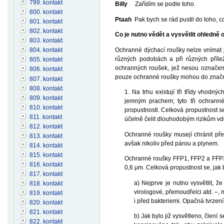
799. kontakt
Billy
Zařídím se podle toho.
800. kontakt
Ptaah
Pak bych se rád pustil do toho, c
801. kontakt
802. kontakt
Co je nutno vědět a vysvětlit ohledn
803. kontakt
Ochranné dýchací roušky nelze vnímat je
804. kontakt
různých podobách a při různých přílež
805. kontakt
ochranných roušek, jež nesou označení
806. kontakt
pouze ochranné roušky mohou do značné 
807. kontakt
808. kontakt
1. Na trhu existují tři třídy vhodn
809. kontakt
jemným prachem; tyto tři ochrann
810. kontakt
propustnosti. Celková propustnost se
811. kontakt
účelně čelit dlouhodobým rizikům vde
812. kontakt
Ochranné roušky musejí chránit pře
813. kontakt
avšak nikoliv před párou a plynem.
814. kontakt
815. kontakt
Ochranné roušky FFP1, FFP2 a FFP3 po
816. kontakt
0,6 μm. Celková propustnost se, jak b
817. kontakt
a) Nejprve je nutno vysvětlit, 
818. kontakt
virologové, přemoudřelci atd. –,
819. kontakt
i před bakteriemi. Opačná tvrzení
820. kontakt
821. kontakt
b) Jak bylo již vysvětleno, člen
822. kontakt