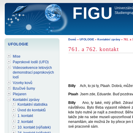
FIGU
Univerzáln
Studiengru
Domů
»
UFOLOGIE
»
Kontaktní zprávy
» 761. a 
UFOLOGIE
761. a 762. kontakt
Mise
Paprskové lodě (UFO)
Videosekvence letových
demonstrací paprskových
lodí
Vzorky kovů
Billy
Ach, to jsi ty, Ptaah. Dobrá, můžeš 
Bzučivé šumy
Ptaah
Jsem zde, Eduarde. Buď pozdraven
Plejaren
Kontaktní zprávy
Billy
Ano, ty také, milý příteli. Zdraví
Kontaktní statistika
návštěvou. Bylo třeba vyjasnit některé
Úvod do kontaktů
kde bylo nutné je najít a zvednout. Běh
1. kontakt
takže jste na sebe museli upozorňovat k
2. kontakt
nenamítám, ale možná že by přece jen byl
své pracovně sám.
10. kontakt (výňatek)
24. kontakt (výňatek)