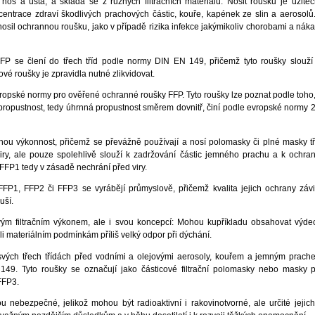
 nos a ústa, a skládá se z různých filtračních materiálů. Nosit roušku je uži
entrace zdraví škodlivých prachových částic, kouře, kapének ze slin a aerosolů. J
osil ochrannou roušku, jako v případě rizika infekce jakýmikoliv chorobami a náka
FFP se člení do třech tříd podle normy DIN EN 149, přičemž tyto roušky slouží
vé roušky je zpravidla nutné zlikvidovat.
opské normy pro ověřené ochranné roušky FFP. Tyto roušky lze poznat podle toho,
propustnost, tedy úhrnná propustnost směrem dovnitř, činí podle evropské normy 
ílnou výkonnost, přičemž se převážně používají a nosí polomasky či plné masky t
iry, ale pouze spolehlivě slouží k zadržování částic jemného prachu a k ochra
FP1 tedy v zásadě nechrání před viry.
d FFP1, FFP2 či FFP3 se vyrábějí průmyslově, přičemž kvalita jejich ochrany záv
uší.
m filtračním výkonem, ale i svou koncepcí: Mohou kupříkladu obsahovat výdechový
li materiálním podmínkám příliš velký odpor při dýchání.
vých třech třídách před vodními a olejovými aerosoly, kouřem a jemným prach
49. Tyto roušky se označují jako částicové filtrační polomasky nebo masky 
FFP3.
nebezpečné, jelikož mohou být radioaktivní i rakovinotvorné, ale určité jejic