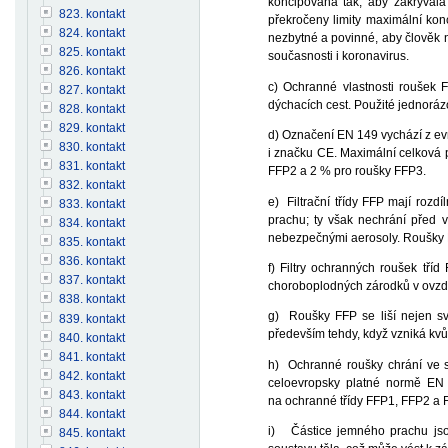
koncipována tak, aby zakrývala
823. kontakt
překročeny limity maximální konc
824. kontakt
nezbytné a povinné, aby člověk n
825. kontakt
současnosti i koronavirus.
826. kontakt
c) Ochranné vlastnosti roušek 
827. kontakt
dýchacích cest. Použité jednorázo
828. kontakt
829. kontakt
d) Označení EN 149 vychází z evr
830. kontakt
i značku CE. Maximální celková 
831. kontakt
FFP2 a 2 % pro roušky FFP3.
832. kontakt
e) Filtrační třídy FFP mají rozd
833. kontakt
prachu; ty však nechrání před v
834. kontakt
nebezpečnými aerosoly. Roušky F
835. kontakt
836. kontakt
f) Filtry ochranných roušek tří
837. kontakt
choroboplodných zárodků v ovzd
838. kontakt
g) Roušky FFP se liší nejen svý
839. kontakt
především tehdy, když vzniká kvů
840. kontakt
841. kontakt
h) Ochranné roušky chrání ve s
842. kontakt
celoevropsky platné normě EN 1
843. kontakt
na ochranné třídy FFP1, FFP2 a 
844. kontakt
i) Částice jemného prachu jsou 
845. kontakt