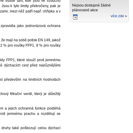
tečné všude tam, kde jsou ve vzduchu
Nejsou dostupné žádné
sou-li tyto limity překročeny, pak je
plánované akce
zami, mezi něž patří např. chřipka a v
více zde
 zpravidla jako jednorázová ochrana
 že mají na sobě potisk EN 149, jakož
22 % pro roušky FFP1, 8 % pro roušky
řídy FFP1, které slouží proti jemnému
ně dýchacích cest před nejrůznějšími
isí především na limitních hodnotách
 filtrační ventil, který je důležitý
em a jejich ochranná funkce podléhá
proti jemnému prachu a rozdělují se
h druhy také poškozují celou dýchací