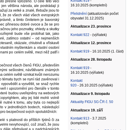
Kontakt 919
-
to přesně vyloženo. O celé této věci
16.10.2025 (kompletní)
 jen většina národa, ale postrádají ji
važují za velké a znalé, třebaže jsou to
Přelidnění
(aktualizován počet
sil, že ze všech vlád všech evropských
obyvatel 31.12.2025)
právně, a tímto činitelem je bavorský
onec přinesou dobré ovoce a že se pro
Aktualizace 23. prosince
ačnou jeho poznatky, vhledy a skutky
mozřejmě bude vše probíhat tak, jako
Kontakt 922
- (výňatek)
ré, zatímco ostatní – od nejmenších
Aktualizace 12. prosince
otesaně, okázale, chlubivě a vřískavě
u, vlastním myšlenkám a vlastní osobní
Kontakt 919
- 16.10.2025 (1. část)
onami po celém světě, mezi něž patří i
Aktualizace 28. listopadu
zpečnost všech členů FIGU, především
Kontakt 919
-
innými sešlostmi, návštěvami známých
16.10.2025 (výňatek)
 na celém světě vznikat kvůli nerozumu
to tématu bych se nyní rád zavěnoval i
Kontakt
vypovědět a vysvětlit, se snaž rychle
920
- 26.10.2025 (výňatek)
veň i upozornění pro čtenáře v tomto
a které budou uveřejněny na webových
Aktualizace 9. listopadu
 copyrightem, aby jej lidé mohli volně
Aktuality FIGU SG ČR č. 50
ě nutné k tomu, aby byla co nejlepší
to v jednotlivých bodech, následující
Aktualizace 19. září
 i pro bezpečnost svých spolubližních:
Kontakt 913
- 3.7.2025
lé s platností do příštích týdnů či za
(kompletní)
elmi nevyhovující, což značí, že jsou
 dále přetrvávat a v nadcházejících