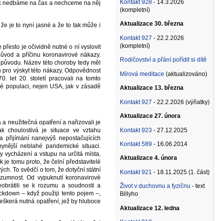
Kontakt 928
- 14.3.2026
tak nedbáme na čas a nechceme na něj
(kompletní)
Aktualizace 30. března
že je to nyní jasné a že to tak může i
Kontakt 927
- 22.2.2026
(kompletní)
přesto je očividně nutné o ní vyslovit
původ a příčinu koronavirové nákazy.
Rodičovství a přání pořídit si dítě
 původu. Název této choroby tedy měl
n pro výskyt této nákazy. Odpovědnost
Mírová meditace
(aktualizováno)
70. let 20. století pracovali na tomto
ké populaci, nejen USA, jak v zásadě
Aktualizace 13. března
Kontakt 927
- 22.2.2026 (výňatky)
Aktualizace 27. února
 a neužitečná opatření a nařizovali je
Kontakt 923
- 27.12.2025
k choulostivá je situace ve vztahu
a přijímání nanejvýš nepostačujících
Kontakt 589
- 16.06.2014
nynější neblahé pandemické situaci.
 vycházení a vstupu na určitá místa,
Aktualizace 4. února
 je tomu proto, že čelní představitelé
vých. To svědčí o tom, že dotyční státní
Kontakt 921
- 18.11.2025 (1. část)
ozumnost. Od vypuknutí koronavirové
obrátili se k rozumu a soudnosti a
Život v duchovnu a fyzičnu
- text
ockdown – když použiji tento pojem –,
Billyho
veškerá nutná opatření, jež by hluboce
Aktualizace 12. ledna