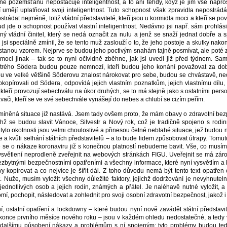
pozemšťanů nepostačuje inteligentnost, a to ani tehdy, když je jim vše napros
í umějí uplatňovat svoji inteligentnost. Tuto schopnost však zpravidla nepostrádá
postrádat nejméně, totiž vládní představitelé, kteří jsou u kormidla moci a kteří se po
okud jde o schopnost používat vlastní inteligentnost. Nedávno jsi např. sám prohlá
ný vládní činitel, který se nedá označit za nulu a jenž se snaží jednat dobře a s
si speciálně zmínil, že se tento muž zaslouží o to, že jeho postoje a skutky nak
tanou vzorem. Nejprve se budou jeho poctivým snahám tajně posmívat, ale poté z
moci jinak – tak se to nyní očividně zběhne, jak jsi uvedl již před týdnem. Sa
ytrého Södera budou pouze nemnozí, kteří budou jeho konání považovat za dob
ou ve velké většině Söderovu znalost nárokovat pro sebe, budou se chvástavě, ne
u okopírovali od Södera, odpovídá jejich vlastním poznatkům, jejich vlastnímu díl
, kteří provozují sebechválu na úkor druhých, se to má stejně jako s ostatními pers
či, kteří se ve své sebechvále vynášejí do nebes a chlubí se cizím peřím.
íněná situace již nastává. Jsem tady ovšem proto, že mám obavy o zdravotní be
chž se budou slavit Vánoce, Silvestr a Nový rok, což je tradičně spojeno s rod
 tyto okolnosti jsou velmi choulostivé a přinesou četné neblahé situace, jež budou
e a kvůli selhání státních představitelů – a to bude lidem způsobovat útrapy. Tomu
že se o nákaze koronaviru již s konečnou platností nebudeme bavit. Vše, co musím 
světlení neprodleně zveřejnit na webových stránkách FIGU. Uveřejnit se má záro
nezbytnými bezpečnostními opatřeními a všechny informace, které nyní vysvětlím 
tivy kopírovat a co nejvíce je šířit dál. Z toho důvodu nemá být tento text opatřen
uže, musím vyložit všechny důležité faktory, jejichž dodržování je nevyhnuteln
dnotlivých osob a jejich rodin, známých a přátel. Je naléhavě nutné vyložit, a 
ědomí, pochopit, následovat a zohlednit pro svoji osobní zdravotní bezpečnost, jakož
í, ostatní opatření a lockdowny – které budou nyní nově zavádět státní představite
o konce prvního měsíce nového roku – jsou v každém ohledu nedostatečné, a tedy v
í dalšímu působení nákazy a problémům s ní spojeným; tyto problémy budou tedy