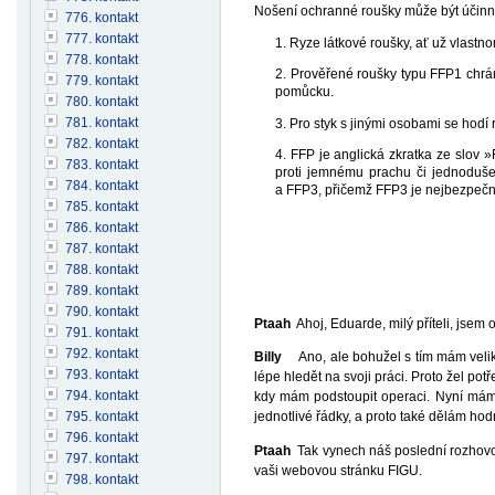
Nošení ochranné roušky může být účinné 
776. kontakt
777. kontakt
1. Ryze látkové roušky, ať už vlastn
778. kontakt
2. Prověřené roušky typu FFP1 chrá
779. kontakt
pomůcku.
780. kontakt
781. kontakt
3. Pro styk s jinými osobami se hodí
782. kontakt
4. FFP je anglická zkratka ze slov 
783. kontakt
proti jemnému prachu či jednoduše 
784. kontakt
a FFP3, přičemž FFP3 je nejbezpečně
785. kontakt
786. kontakt
787. kontakt
788. kontakt
789. kontakt
790. kontakt
Ptaah
Ahoj, Eduarde, milý příteli, jsem 
791. kontakt
792. kontakt
Billy
Ano, ale bohužel s tím mám veliké t
793. kontakt
lépe hledět na svoji práci. Proto žel pot
794. kontakt
kdy mám podstoupit operaci. Nyní mám s
795. kontakt
jednotlivé řádky, a proto také dělám hod
796. kontakt
Ptaah
Tak vynech náš poslední rozhovor 
797. kontakt
vaši webovou stránku FIGU.
798. kontakt