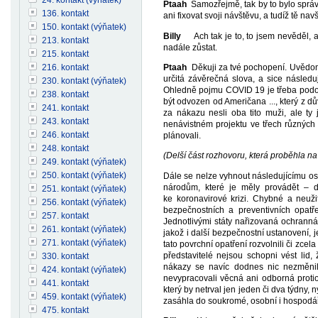
Ptaah
Samozřejmě, tak by to bylo správ
136. kontakt
ani fixovat svoji návštěvu, a tudíž tě n
150. kontakt (výňatek)
Billy
Ach tak je to, to jsem nevěděl, a p
213. kontakt
nadále zůstat.
215. kontakt
216. kontakt
Ptaah
Děkuji za tvé pochopení. Uvědomuji
určitá závěrečná slova, a sice násled
230. kontakt (výňatek)
Ohledně pojmu COVID 19 je třeba podotk
238. kontakt
být odvozen od Američana ..., který z 
241. kontakt
za nákazu nesli oba tito muži, ale ty ji
243. kontakt
nenávistném projektu ve třech různých 
246. kontakt
plánovali.
248. kontakt
(Delší část rozhovoru, která proběhla na
249. kontakt (výňatek)
250. kontakt (výňatek)
Dále se nelze vyhnout následujícímu osvě
národům, které je měly provádět – d
251. kontakt (výňatek)
ke koronavirové krizi. Chybné a neuži
256. kontakt (výňatek)
bezpečnostních a preventivních opatře
257. kontakt
Jednotlivými státy nařizovaná ochranná
261. kontakt (výňatek)
jakož i další bezpečnostní ustanovení, 
271. kontakt (výňatek)
tato povrchní opatření rozvolnili či zcel
představitelé nejsou schopni vést lid
330. kontakt
nákazy se navíc dodnes nic nezměnil
424. kontakt (výňatek)
nevypracovali věcná ani odborná protiop
441. kontakt
který by netrval jen jeden či dva týdny,
459. kontakt (výňatek)
zasáhla do soukromé, osobní i hospodář
475. kontakt