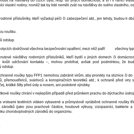
it na návštěvy do cizích bytů, resp. do jiných domácností, a to i v rámci vlast
íci vlastní rodiny; rovněž tak by lidé neměli zvát na návštěvy do svého vlastního, os
rodinné příslušníky, kteří vyžadují péči či zabezpečení atd., jen tehdy, budou-li
 roušku.
 odstup.
cích dodržovat všechna bezpečnostní opatření, mezi něž patří všechny typy
nutové návštěvy rodinných příslušníků, kteří bydlí v jiných domech či domácno
o kvůli udržování kontaktu –, mohou probíhat, avšak pod podmínkou, že bu
ý odstup.
hranné roušky typu FFP1 nemohou zabránit virům, aby pronikly na sliznice či do 
, přemoudřelců, svárlivců a konspiračních teoretiků atd.; k ochraně před viry
ičej, krátké štíty před ústy a nosem, ani podobné výrobky.
tkové roušky chrání v nejlepším případě před průnikem prachu do dýchacího ústroj
ka vrstvami textilních vláken vybavené a průmyslově vyráběné ochranné roušky t
zárodků (jako jsou prachové částice, houbové výtrusy, cizopasníci, bakterie a
ůniku choroboplodných zárodků do organizmu.