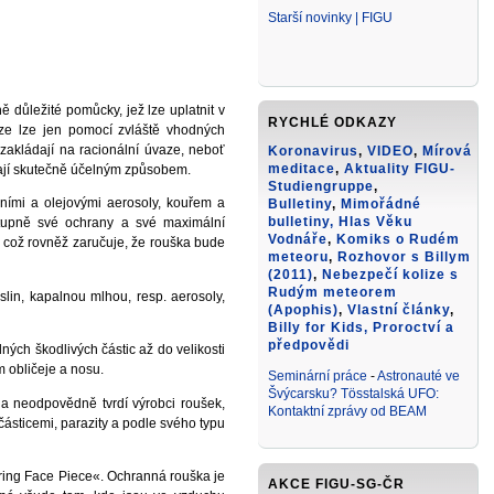
Starší novinky | FIGU
ě důležité pomůcky, jež lze uplatnit v
RYCHLÉ ODKAZY
kaze lze jen pomocí zvláště vhodných
zakládají na racionální úvaze, neboť
Koronavirus
,
VIDEO
,
Mírová
meditace
,
Aktuality FIGU-
vají skutečně účelným způsobem.
Studiengruppe
,
dními a olejovými aerosoly, kouřem a
Bulletiny
,
Mimořádné
bulletiny,
Hlas Věku
stupně své ochrany a své maximální
Vodnáře
,
Komiks o Rudém
, což rovněž zaručuje, že rouška bude
meteoru
,
Rozhovor s Billym
(2011)
,
Nebezpečí kolize s
Rudým meteorem
in, kapalnou mlhou, resp. aerosoly,
(Apophis)
,
Vlastní články
,
Billy for Kids
, Proroctví a
předpovědi
ných škodlivých částic až do velikosti
m obličeje a nosu.
Seminární práce
-
Astronauté ve
Švýcarsku? Tösstalská UFO:
 a neodpovědně tvrdí výrobci roušek,
Kontaktní zprávy od BEAM
ásticemi, parazity a podle svého typu
tering Face Piece«. Ochranná rouška je
AKCE FIGU-SG-ČR