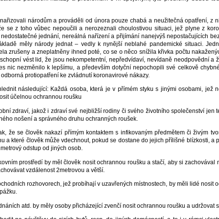
li, nařizovali národům a prováděli od února pouze chabá a neužitečná opatření, z 
že se z toho vůbec nepoučili a nerozeznali choulostivou situaci, jež plyne z ko
ch nedostatečné jednání, nereálná nařízení a přijímání nanejvýš nepostačujících b
ž základě měly národy jednat – vedly k nynější neblahé pandemické situaci. Jedn
ela zrušeny a zneplatněny ihned poté, co se o něco snížila křivka počtu nakaženýc
neschopní vést lid, že jsou nekompetentní, nepředvídaví, nevídaně neodpovědní a 
s nic nezměnilo k lepšímu, a především dotyční nepochopili své celkově chybné 
 odborná protiopatření ke zvládnutí koronavirové nákazy.
lednit následující: Každá osoba, která je v přímém styku s jinými osobami, jež ne
nosit účelnou ochrannou roušku
ní zdraví, jakož i zdraví své nejbližší rodiny či svého životního společenství jen t
vného nošení a správného druhu ochranných roušek.
 tak, že se člověk nakazí přímým kontaktem s infikovaným předmětem či živým t
hu a které člověk může vdechnout, pokud se dostane do jejich přílišné blízkosti, a
2metrový odstup od jiných osob.
kovním prostředí by měl člověk nosit ochrannou roušku a stačí, aby si zachováva
 zachovávat vzdálenost 2metrovou a větší.
bchodních rozhovorech, jež probíhají v uzavřených místnostech, by měli lidé nosit
epážku.
ednáních atd. by měly osoby přicházející zvenčí nosit ochrannou roušku a udržovat 