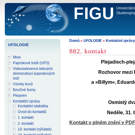
FIGU
Univerzáln
Studiengru
Domů
»
UFOLOGIE
»
Kontaktní zprávy
UFOLOGIE
882. kontakt
Mise
Plejadisch-ple
Paprskové lodě (UFO)
Videosekvence letových
Rozhovor mezi P
demonstrací paprskových
lodí
a »Billym«, Eduar
Vzorky kovů
Bzučivé šumy
Plejaren
Kontaktní zprávy
Osmistý dv
Kontaktní statistika
Úvod do kontaktů
Neděle, 31. 
1. kontakt
Kontakt v plném znění v PD
2. kontakt
10. kontakt (výňatek)
24. kontakt (výňatek)