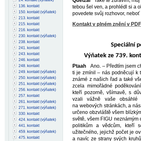
Quetzal
Také tě zdravím, můj p
136. kontakt
tebou šel ven, a prohlédl si a 
150. kontakt (výňatek)
povedete svůj rozhovor, nebo
213. kontakt
Kontakt v plném znění v PD
215. kontakt
216. kontakt
230. kontakt (výňatek)
238. kontakt
Speciální 
241. kontakt
243. kontakt
Výňatek ze 739. kont
246. kontakt
Ptaah
Ano. – Předtím jsem chtě
248. kontakt
249. kontakt (výňatek)
ti je zmínil – nás podněcují k
250. kontakt (výňatek)
známé z našich řad a také vš
251. kontakt (výňatek)
zcela mimořádné poděkován
256. kontakt (výňatek)
kteří pozorně, všímavě, s d
257. kontakt
vzali vážně vaše obsáhlé 
261. kontakt (výňatek)
na webových stránkách, a nás
271. kontakt (výňatek)
určeno obzvláště všem blízký
330. kontakt
světě, všem FIGU neznámým 
424. kontakt (výňatek)
politikům a vědcům, kteří 
441. kontakt
459. kontakt (výňatek)
užitečného, jejichž počet je ov
475. kontakt
a navíc ze strany svých kru