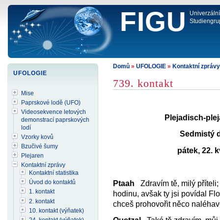
FIGU
Univerzáln
Studiengru
Domů
»
UFOLOGIE
»
Kontaktní zprávy
UFOLOGIE
739. kontakt
Mise
Paprskové lodě (UFO)
Videosekvence letových
Plejadisch‐ple
demonstrací paprskových
lodí
Sedmistý d
Vzorky kovů
Bzučivé šumy
pátek, 22. 
Plejaren
Kontaktní zprávy
Kontaktní statistika
Úvod do kontaktů
Ptaah
Zdravím tě, milý příteli
1. kontakt
hodinu, avšak ty jsi povídal Fl
2. kontakt
chceš prohovořit něco naléhav
10. kontakt (výňatek)
24. kontakt (výňatek)