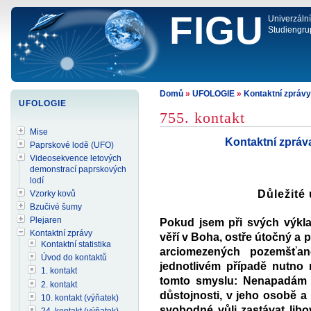
FIGU
Univerzáln
Studiengru
Domů
»
UFOLOGIE
»
Kontaktní zprávy
UFOLOGIE
755. kontakt
Mise
Kontaktní zpráv
Paprskové lodě (UFO)
Videosekvence letových
demonstrací paprskových
lodí
Důležité
Vzorky kovů
Bzučivé šumy
Plejaren
Pokud jsem při svých výkla
Kontaktní zprávy
věří v Boha, ostře útočný a
Kontaktní statistika
arciomezených pozemšťa
Úvod do kontaktů
jednotlivém případě nutno 
1. kontakt
tomto smyslu: Nenapadám č
2. kontakt
důstojnosti, v jeho osobě a 
10. kontakt (výňatek)
svobodné vůli zastávat libo
24. kontakt (výňatek)