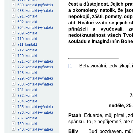
čest a důstojnost. Jejich pr
680. kontakt (výňatek)
a zkomoleny natolik, že js
688. kontakt (výňatek)
nepokojů, zášti, pomsty, odpl
691. kontakt
692. kontakt
atd. Reálně vzato se jejich 
704. kontakt (výňatek)
přinášeli a vyučovali, 
709. kontakt
nedotknutelnost všech Tvoři
710. kontakt
souladu s imaginárním Bohe
711. kontakt
712. kontakt
720. kontakt
721. kontakt (výňatek)
[1]
Behaviorální, tedy týkající 
722. kontakt (výňatek)
728. kontakt
729. kontakt (výňatek)
730. kontakt (výňatek)
731. kontakt
7
732. kontakt
734. kontakt
neděle, 25.
735. kontakt (výňatek)
736. kontakt (výňatek)
Ptaah
Eduarde, můj příteli, zd
737. kontakt
spánku. To je nepříjemné, ale m
739. kontakt
740. kontakt (výňatek)
Billy
Buď pozdraven, můj přít