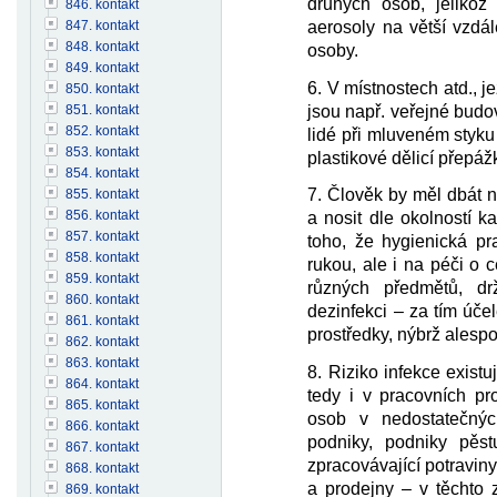
druhých osob, jelikož
846. kontakt
847. kontakt
aerosoly na větší vzdál
848. kontakt
osoby.
849. kontakt
6. V místnostech atd., j
850. kontakt
jsou např. veřejné budov
851. kontakt
852. kontakt
lidé při mluveném styku
853. kontakt
plastikové dělicí přepáž
854. kontakt
7. Člověk by měl dbát 
855. kontakt
856. kontakt
a nosit dle okolností k
857. kontakt
toho, že hygienická p
858. kontakt
rukou, ale i na péči o c
859. kontakt
různých předmětů, drž
860. kontakt
dezinfekci – za tím úč
861. kontakt
prostředky, nýbrž alesp
862. kontakt
863. kontakt
8. Riziko infekce exist
864. kontakt
tedy i v pracovních p
865. kontakt
osob v nedostatečnýc
866. kontakt
podniky, podniky pěst
867. kontakt
zpracovávající potravin
868. kontakt
a prodejny – v těchto 
869. kontakt