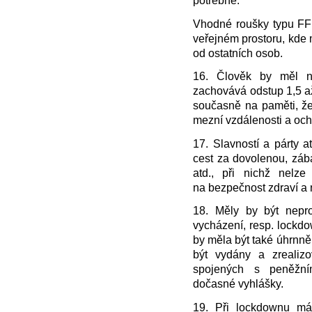
potřebné.
Vhodné roušky typu FFP
veřejném prostoru, kde
od ostatních osob.
16. Člověk by měl no
zachovává odstup 1,5 až
současně na paměti, že
mezní vzdálenosti a och
17. Slavností a párty a
cest za dovolenou, zábav
atd., při nichž nelz
na bezpečnost zdraví a 
18. Měly by být nepr
vycházení, resp. lockdo
by měla být také úhrnn
být vydány a zrealizo
spojených s peněžní
dočasné vyhlášky.
19. Při lockdownu má 