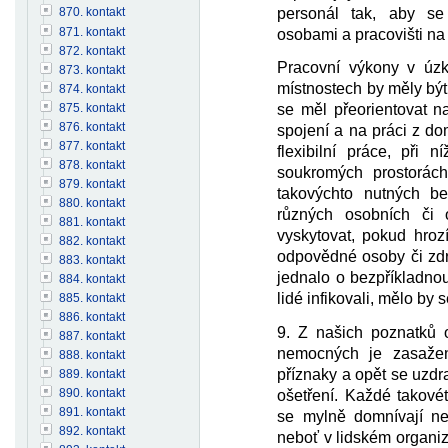
personál tak, aby se 
870. kontakt
871. kontakt
osobami a pracovišti na 
872. kontakt
Pracovní výkony v úzk
873. kontakt
místnostech by měly být
874. kontakt
875. kontakt
se měl přeorientovat n
876. kontakt
spojení a na práci z d
877. kontakt
flexibilní práce, při 
878. kontakt
soukromých prostorác
879. kontakt
takovýchto nutných be
880. kontakt
různých osobních či
881. kontakt
vyskytovat, pokud hro
882. kontakt
odpovědné osoby či zdra
883. kontakt
jednalo o bezpříkladno
884. kontakt
lidé infikovali, mělo by 
885. kontakt
886. kontakt
9. Z našich poznatků 
887. kontakt
nemocných je zasažen
888. kontakt
příznaky a opět se uzdra
889. kontakt
890. kontakt
ošetření. Každé takov
891. kontakt
se mylně domnívají nemo
892. kontakt
neboť v lidském organi