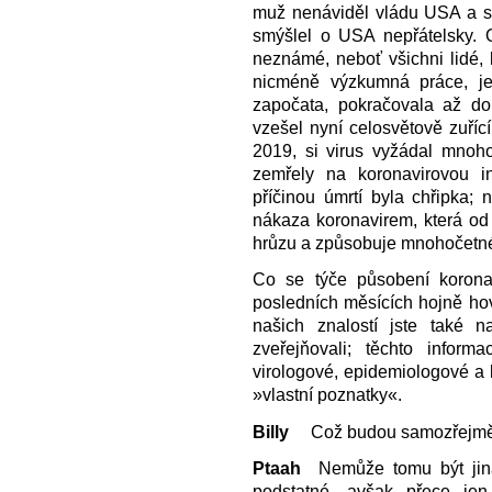
muž nenáviděl vládu USA a sp
smýšlel o USA nepřátelsky. 
neznámé, neboť všichni lidé, kt
nicméně výzkumná práce, jež 
započata, pokračovala až d
vzešel nyní celosvětově zuříc
2019, si virus vyžádal mnoho
zemřely na koronavirovou inf
příčinou úmrtí byla chřipka;
nákaza koronavirem, která od 
hrůzu a způsobuje mnohočetné 
Co se týče působení koron
posledních měsících hojně hov
našich znalostí jste také 
zveřejňovali; těchto informa
virologové, epidemiologové a l
»vlastní poznatky«.
Billy
Což budou samozřejmě o
Ptaah
Nemůže tomu být jinak
podstatné, avšak přece j