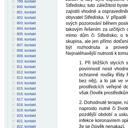
799. kontakt
Středisku; tuto záležitost byst
800. kontakt
zajistili vhodné a ospravedln
801. kontakt
obyvatel Střediska. V případě
802. kontakt
svých pozorování během posl
803. kontakt
804. kontakt
takovým řešením za určitých o
805. kontakt
mimo dům či Středisko; o t
806. kontakt
skupina, ale jen přímo dotčen
807. kontakt
být rozhodnuta a provede
808. kontakt
Nejnaléhavější nutnosti k tomu
809. kontakt
810. kontakt
1. Při bližších stycích
811. kontakt
povinností nosit vhodn
812. kontakt
ochranné roušky třídy
813. kontakt
bez něj), a to jak ve 
814. kontakt
prostředcích veřejné d
815. kontakt
však člověk prostředků
816. kontakt
817. kontakt
2. Dohodnuté terapie, ná
818. kontakt
naprosto nutné či živo
819. kontakt
pozdější období a usku
820. kontakt
infekce koronavirem opět
821. kontakt
že se člověk nenakazí.
822. kontakt