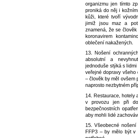
organizmu jen tímto zp
proniká do něj i kožním
kůži, které tvoří vývo
jimiž jsou maz a pot
znamená, že se člověk m
koronavirem kontamin
oblečení nakažených.
13. Nošení ochrannýc
absolutní a nevyhnu
jednoduše stýká s lidmi
veřejné dopravy všeho dr
– člověk by měl ovšem p
naprosto nezbytném pří
14. Restaurace, hotely 
v provozu jen při dod
bezpečnostních opatřen
aby mohli lidé zachováv
15. Všeobecné nošení 
FFP3 – by mělo být v 