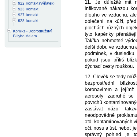
11. Je důležité mít 
922. kontakt (výňatek)
infikované nákazou kor
923. kontakt
dlouho ve vzduchu, ale
927. kontakt
928. kontakt
oblečení, na kůži, před
plochách různých objek
Komiks - Dobrodružství
tyto kapénky přenášejí
Billyho Meiera
Takřka nehmotné výdec
delší dobu ve vzduchu a
podmínek, v důsledku 
pokud jsou příliš bl
dýchací cesty rouškou.
12. Člověk se tedy může
bezprostřední blízk
koronavirem a jejímž
aerosoly; zadruhé se 
povrchů kontaminovanýc
zastávat názor takzv
neodpovědně proklamuj
atd. kontaminovaných vi
očí, nosu a úst, neboť j
správný pohled je to