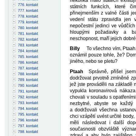
několika málo státech existu
776. kontakt
státních funkcích, které 
777. kontakt
přinejmenším z valné části jed
778. kontakt
vedení státu zpravidla jen 
779. kontakt
nepočestní jedinci ve vůdčích s
780. kontakt
hloupými požadavky a ban
781. kontakt
neschopnost, maří jejich dobré
782. kontakt
783. kontakt
Billy
To všechno vím, Ptaah. Za
784. kontakt
oznámil pouze tohle, že? Dom
785. kontakt
jiného, nebo se pletu?
786. kontakt
787. kontakt
Ptaah
Správně, přišel jsem,
788. kontakt
dodržovat prvotně zmíněné zp
789. kontakt
jež jste prováděli na základě 
790. kontakt
vypukla koronavirová nákaza
791. kontakt
chovali v souladu s opatřeními 
792. kontakt
nezbytné, abyste se každý
793. kontakt
794. kontakt
a dodržovali všechna ustanov
795. kontakt
chci vzápětí uvést určité body,
796. kontakt
měli následovat i další dop
797. kontakt
současnosti obzvláště význam
798. kontakt
zdraví a aby bylo zajištěno z