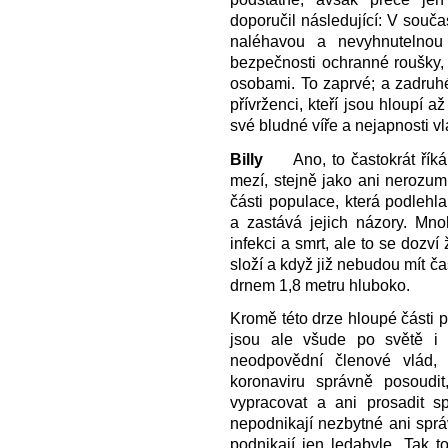
doporučil následující: V souč
naléhavou a nevyhnutelnou 
bezpečnosti ochranné roušky, 
osobami. To zaprvé; a zadruhé 
přívrženci, kteří jsou hloupí a
své bludné víře a nejapnosti vl
Billy
Ano, to častokrát říkám
mezí, stejně jako ani nerozum
části populace, která podleh
a zastává jejich názory. Mnoh
infekci a smrt, ale to se dozv
složí a když již nebudou mít č
drnem 1,8 metru hluboko.
Kromě této drze hloupé části 
jsou ale všude po světě i 
neodpovědní členové vlád, 
koronaviru správně posoudi
vypracovat a ani prosadit s
nepodnikají nezbytné ani spr
podnikají jen ledabyle. Tak 