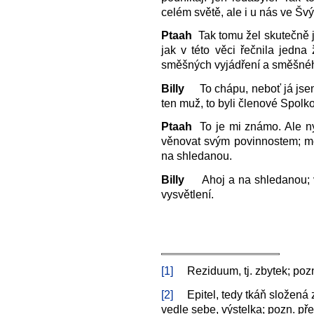
celém světě, ale i u nás ve Šv
Ptaah
Tak tomu žel skutečně je
jak v této věci řečnila jedn
směšných vyjádření a směšného
Billy
To chápu, neboť já jsem 
ten muž, to byli členové Spolk
Ptaah
To je mi známo. Ale nyn
věnovat svým povinnostem; měl
na shledanou.
Billy
Ahoj a na shledanou; vel
vysvětlení.
[1]
Reziduum, tj. zbytek; pozn.
[2]
Epitel, tedy tkáň složená z
vedle sebe, výstelka; pozn. pře