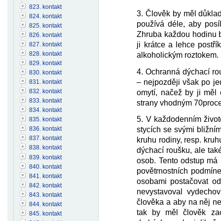
823. kontakt
3. Člověk by měl důkla
824. kontakt
používá déle, aby posíl
825. kontakt
Zhruba každou hodinu by
826. kontakt
ji krátce a lehce postř
827. kontakt
828. kontakt
alkoholickým roztokem.
829. kontakt
4. Ochranná dýchací ro
830. kontakt
– nejpozději však po je
831. kontakt
832. kontakt
omytí, načež by ji měl 
833. kontakt
strany vhodným 70proce
834. kontakt
5. V každodenním život
835. kontakt
stycích se svými bližní
836. kontakt
837. kontakt
kruhu rodiny, resp. kru
838. kontakt
dýchací roušku, ale tak
839. kontakt
osob. Tento odstup má b
840. kontakt
povětrnostních podmíne
841. kontakt
osobami postačovat od
842. kontakt
nevystavoval vydecho
843. kontakt
člověka a aby na něj ne
844. kontakt
tak by měl člověk za
845. kontakt