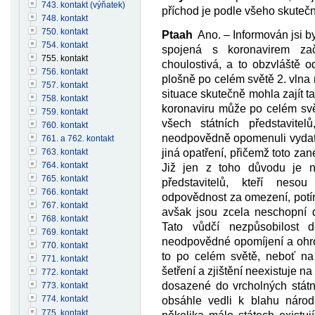
743. kontakt (výňatek)
příchod je podle všeho skutečn
748. kontakt
750. kontakt
Ptaah
Ano. – Informován jsi byl
754. kontakt
spojená s koronavirem za
755. kontakt
choulostivá, a to obzvláště 
756. kontakt
plošně po celém světě 2. vlna n
757. kontakt
situace skutečně mohla zajít ta
758. kontakt
koronaviru může po celém svět
759. kontakt
všech státních představitel
760. kontakt
neodpovědně opomenuli vydat n
761. a 762. kontakt
jiná opatření, přičemž toto zan
763. kontakt
764. kontakt
Již jen z toho důvodu je nu
765. kontakt
představitelů, kteří neso
766. kontakt
odpovědnost za omezení, potí
767. kontakt
avšak jsou zcela neschopní d
768. kontakt
Tato vůdčí nezpůsobilost do
769. kontakt
neodpovědné opomíjení a ohro
770. kontakt
to po celém světě, neboť na
771. kontakt
šetření a zjištění neexistuje na
772. kontakt
dosazené do vrcholných státn
773. kontakt
774. kontakt
obsáhle vedli k blahu národ
775. kontakt