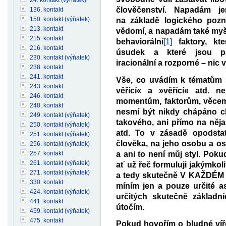
člověčenství. Napadám je
136. kontakt
150. kontakt (výňatek)
na základě logického poz
213. kontakt
vědomí, a napadám také myšl
215. kontakt
behaviorální
[1]
faktory, kt
216. kontakt
úsudek a které jsou pat
230. kontakt (výňatek)
iracionální a rozporné – nic 
238. kontakt
241. kontakt
Vše, co uvádím k tématům »
243. kontakt
věřící« a »věřící« atd. 
246. kontakt
momentům, faktorům, věcem 
248. kontakt
nesmí být nikdy chápáno c
249. kontakt (výňatek)
takového, ani přímo na něj
250. kontakt (výňatek)
atd. To v zásadě opodsta
251. kontakt (výňatek)
člověka, na jeho osobu a 
256. kontakt (výňatek)
a ani to není můj styl. Pok
257. kontakt
261. kontakt (výňatek)
ať už řeč formuluji jakýmko
271. kontakt (výňatek)
a tedy skutečně V KAŽDÉM
330. kontakt
míním jen a pouze určité as
424. kontakt (výňatek)
určitých skutečně základn
441. kontakt
útočím.
459. kontakt (výňatek)
475. kontakt
Pokud hovořím o bludné víře