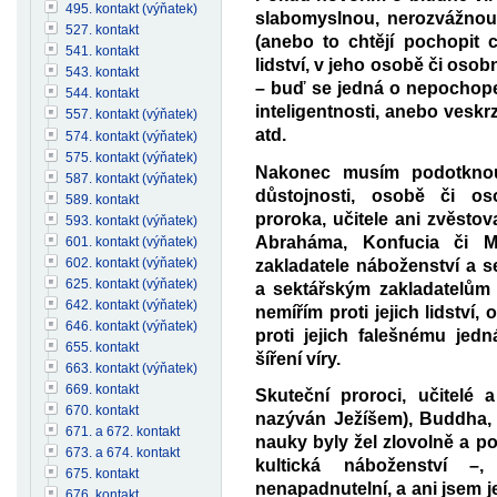
495. kontakt (výňatek)
slabomyslnou, nerozvážnou
527. kontakt
(anebo to chtějí pochopit
541. kontakt
lidství, v jeho osobě či oso
543. kontakt
– buď se jedná o nepochope
544. kontakt
inteligentnosti, anebo vesk
557. kontakt (výňatek)
atd.
574. kontakt (výňatek)
575. kontakt (výňatek)
Nakonec musím podotknout
587. kontakt (výňatek)
důstojnosti, osobě či os
589. kontakt
proroka, učitele ani zvěsto
593. kontakt (výňatek)
Abraháma, Konfucia či M
601. kontakt (výňatek)
602. kontakt (výňatek)
zakladatele náboženství a 
625. kontakt (výňatek)
a sektářským zakladatelům
642. kontakt (výňatek)
nemířím proti jejich lidství
646. kontakt (výňatek)
proti jejich falešnému jed
655. kontakt
šíření víry.
663. kontakt (výňatek)
669. kontakt
Skuteční proroci, učitelé 
670. kontakt
nazýván Ježíšem), Buddha,
671. a 672. kontakt
nauky byly žel zlovolně a p
673. a 674. kontakt
kultická náboženství 
675. kontakt
nenapadnutelní, a ani jsem j
676. kontakt