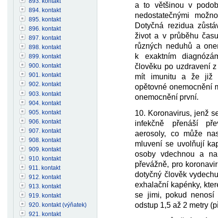
893. kontakt
a to většinou v podob
894. kontakt
nedostatečnými možnos
895. kontakt
Dotyčná rezidua zůstá
896. kontakt
život a v průběhu času
897. kontakt
různých neduhů a one
898. kontakt
k exaktním diagnóz
899. kontakt
člověku po uzdravení z
900. kontakt
901. kontakt
mít imunitu a že již
902. kontakt
opětovné onemocnění mů
903. kontakt
onemocnění první.
904. kontakt
905. kontakt
10. Koronavirus, jenž 
906. kontakt
infekčně přenáší p
907. kontakt
aerosoly, co může nas
908. kontakt
mluvení se uvolňují ka
909. kontakt
osoby vdechnou a nak
910. kontakt
převážně, pro koronavi
911. kontakt
dotyčný člověk vydechu
912. kontakt
exhalační kapénky, kter
913. kontakt
se jimi, pokud nenosí
919. kontakt
odstup 1,5 až 2 metry (př
920. kontakt (výňatek)
921. kontakt