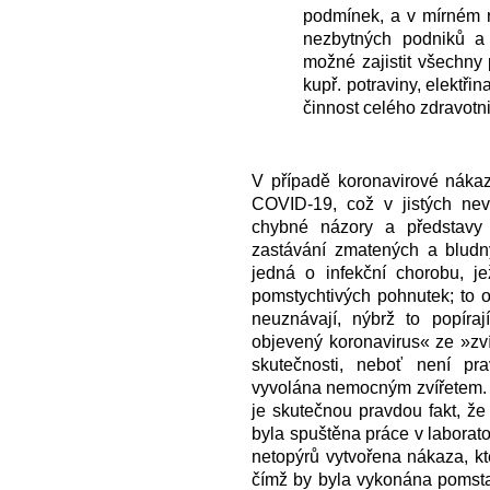
podmínek, a v mírném 
nezbytných podniků a 
možné zajistit všechny 
kupř. potraviny, elektřin
činnost celého zdravotnic
V případě koronavirové náka
COVID-19, což v jistých nev
chybné názory a představy
zastávání zmatených a bludný
jedná o infekční chorobu, je
pomstychtivých pohnutek; to o
neuznávají, nýbrž to popíra
objevený koronavirus« ze »zvíř
skutečnosti, neboť není pr
vyvolána nemocným zvířetem. N
je skutečnou pravdou fakt, že 
byla spuštěna práce v laboratoř
netopýrů vytvořena nákaza, k
čímž by byla vykonána pomsta.