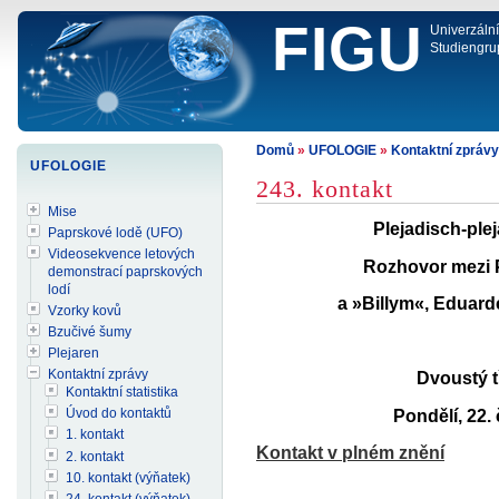
FIGU
Univerzáln
Studiengru
Domů
»
UFOLOGIE
»
Kontaktní zprávy
UFOLOGIE
243. kontakt
Mise
Plejadisch-ple
Paprskové lodě (UFO)
Videosekvence letových
Rozhovor mezi P
demonstrací paprskových
lodí
a »Billym«, Eduar
Vzorky kovů
Bzučivé šumy
Plejaren
Kontaktní zprávy
Dvoustý t
Kontaktní statistika
Úvod do kontaktů
Pondělí, 22.
1. kontakt
Kontakt v plném znění
2. kontakt
10. kontakt (výňatek)
24. kontakt (výňatek)