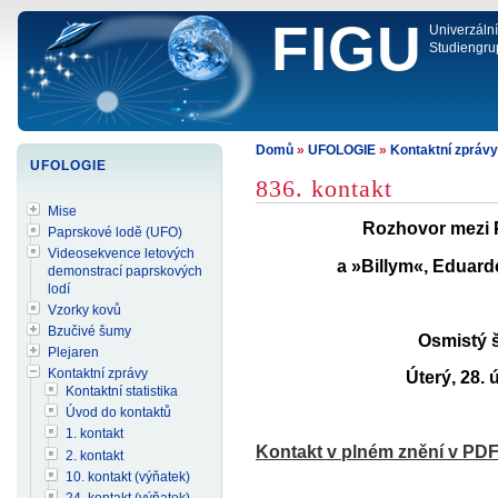
FIGU
Univerzáln
Studiengru
Domů
»
UFOLOGIE
»
Kontaktní zprávy
UFOLOGIE
836. kontakt
Mise
Rozhovor mezi P
Paprskové lodě (UFO)
Videosekvence letových
a »Billym«, Eduar
demonstrací paprskových
lodí
Vzorky kovů
Bzučivé šumy
Osmistý š
Plejaren
Kontaktní zprávy
Úterý, 28. 
Kontaktní statistika
Úvod do kontaktů
1. kontakt
Kontakt v plném znění v PD
2. kontakt
10. kontakt (výňatek)
24. kontakt (výňatek)