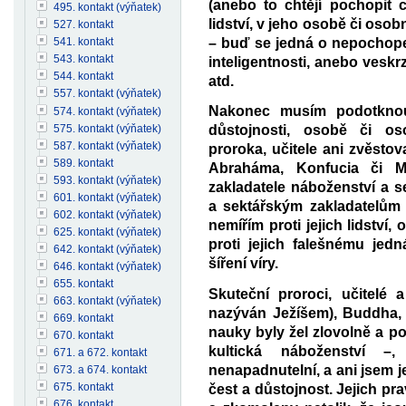
(anebo to chtějí pochopit
495. kontakt (výňatek)
lidství, v jeho osobě či oso
527. kontakt
– buď se jedná o nepochope
541. kontakt
543. kontakt
inteligentnosti, anebo vesk
544. kontakt
atd.
557. kontakt (výňatek)
Nakonec musím podotknout
574. kontakt (výňatek)
575. kontakt (výňatek)
důstojnosti, osobě či os
587. kontakt (výňatek)
proroka, učitele ani zvěsto
589. kontakt
Abraháma, Konfucia či M
593. kontakt (výňatek)
zakladatele náboženství a 
601. kontakt (výňatek)
a sektářským zakladatelům
602. kontakt (výňatek)
nemířím proti jejich lidství
625. kontakt (výňatek)
proti jejich falešnému jed
642. kontakt (výňatek)
šíření víry.
646. kontakt (výňatek)
655. kontakt
Skuteční proroci, učitelé 
663. kontakt (výňatek)
nazýván Ježíšem), Buddha,
669. kontakt
nauky byly žel zlovolně a p
670. kontakt
kultická náboženství 
671. a 672. kontakt
nenapadnutelní, a ani jsem j
673. a 674. kontakt
675. kontakt
čest a důstojnost. Jejich pr
676. kontakt