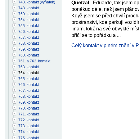
743. kontakt (výňatek)
Quetzal
Eduarde, tak jsem opět
748. kontakt
poněkud déle, než jsem plánov
750. kontakt
Když jsem se před chvílí proch
754. kontakt
prostranství, kde parkují vozidla
755. kontakt
jinam, totiž na své obvyklé míst
756. kontakt
příčí se to pořádku a ...
757. kontakt
758. kontakt
Celý kontakt v plném znění v 
759. kontakt
760. kontakt
761. a 762. kontakt
763. kontakt
764. kontakt
765. kontakt
766. kontakt
767. kontakt
768. kontakt
769. kontakt
770. kontakt
771. kontakt
772. kontakt
773. kontakt
774. kontakt
775. kontakt