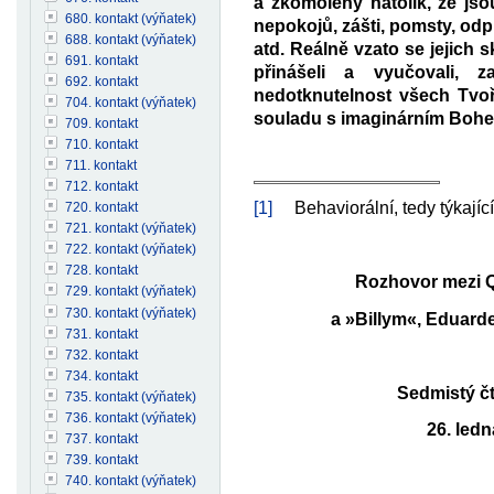
a zkomoleny natolik, že js
680. kontakt (výňatek)
nepokojů, zášti, pomsty, odpl
688. kontakt (výňatek)
atd. Reálně vzato se jejich 
691. kontakt
přinášeli a vyučovali, 
692. kontakt
nedotknutelnost všech Tvoři
704. kontakt (výňatek)
souladu s imaginárním Bohe
709. kontakt
710. kontakt
711. kontakt
712. kontakt
[1]
Behaviorální, tedy týkající 
720. kontakt
721. kontakt (výňatek)
722. kontakt (výňatek)
728. kontakt
Rozhovor mezi Qu
729. kontakt (výňatek)
730. kontakt (výňatek)
a »Billym«, Eduar
731. kontakt
732. kontakt
734. kontakt
Sedmistý čt
735. kontakt (výňatek)
736. kontakt (výňatek)
26. ledn
737. kontakt
739. kontakt
740. kontakt (výňatek)