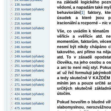
na základě logického poz
136. kontakt
vědomí, a napadám také myšl
150. kontakt (výňatek)
behaviorální
[1]
faktory, kt
213. kontakt
úsudek a které jsou pat
215. kontakt
iracionální a rozporné – nic 
216. kontakt
230. kontakt (výňatek)
Vše, co uvádím k tématům »
238. kontakt
věřící« a »věřící« atd. 
241. kontakt
momentům, faktorům, věcem 
243. kontakt
nesmí být nikdy chápáno c
246. kontakt
takového, ani přímo na něj
248. kontakt
249. kontakt (výňatek)
atd. To v zásadě opodsta
250. kontakt (výňatek)
člověka, na jeho osobu a 
251. kontakt (výňatek)
a ani to není můj styl. Pok
256. kontakt (výňatek)
ať už řeč formuluji jakýmko
257. kontakt
a tedy skutečně V KAŽDÉM
261. kontakt (výňatek)
míním jen a pouze určité as
271. kontakt (výňatek)
určitých skutečně základn
330. kontakt
útočím.
424. kontakt (výňatek)
441. kontakt
Pokud hovořím o bludné víře
459. kontakt (výňatek)
slabomyslnou, nerozvážnou
475. kontakt