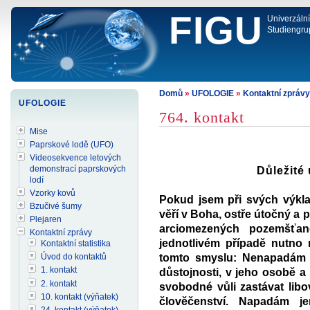
FIGU
Univerzáln
Studiengru
Domů
»
UFOLOGIE
»
Kontaktní zprávy
UFOLOGIE
764. kontakt
Mise
Paprskové lodě (UFO)
Videosekvence letových
demonstrací paprskových
Důležité
lodí
Vzorky kovů
Pokud jsem při svých výkla
Bzučivé šumy
věří v Boha, ostře útočný a
Plejaren
arciomezených pozemšťa
Kontaktní zprávy
jednotlivém případě nutno 
Kontaktní statistika
tomto smyslu: Nenapadám č
Úvod do kontaktů
1. kontakt
důstojnosti, v jeho osobě a 
2. kontakt
svobodné vůli zastávat libo
10. kontakt (výňatek)
člověčenství. Napadám je
24. kontakt (výňatek)