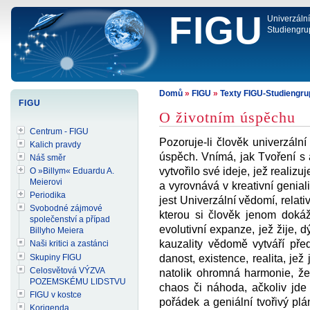
FIGU
Univerzáln
Studiengru
Domů
»
FIGU
»
Texty FIGU-Studiengr
FIGU
O životním úspěchu
Centrum - FIGU
Pozoruje-li člověk univerzální
Kalich pravdy
úspěch. Vnímá, jak Tvoření s a
Náš směr
vytvořilo své ideje, jež realizu
O »Billym« Eduardu A.
Meierovi
a vyrovnává v kreativní geniali
Periodika
jest Univerzální vědomí, relati
Svobodné zájmové
kterou si člověk jenom dokáž
společenství a případ
evolutivní expanze, jež žije, 
Billyho Meiera
kauzality vědomě vytváří pře
Naši kritici a zastánci
Skupiny FIGU
danost, existence, realita, jež
Celosvětová VÝZVA
natolik ohromná harmonie, že
POZEMSKÉMU LIDSTVU
chaos či náhoda, ačkoliv jde
FIGU v kostce
pořádek a geniální tvořivý p
Korigenda