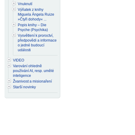
Vnuknutí
Výňatek z knihy
Miguela Ángela Ruize
»Čtyři dohody« ...
Popis knihy – Die
Psyche (Psychika)
Vysvětlení k proroctví,
předpovědi a informace
o jedné budoucí
události
VIDEO
Varování ohledně
používání AI, resp. umělé
inteligence
Žvanivost a misionaření
Starší novinky