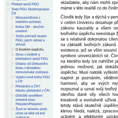
skladatele, aby nám mohli zpr
Překlad spisů FIGU
máme v této realitě co do činěn
Texty FIGU-Studiengruppe
ČR
Člověk tedy žije a dýchá v pe
Mimozemšťané z
reálného pohledu
v celém Univerzu dosahuje př
Kniha OM – stručné
zákonu kauzality a všem ost
uvedení
tvořivého úspěchu neexistuje ž
Sedm principů skupin
se s relativně dokonalou cílen
FIGU, jejich výklad a
na základě tvořivých zákonů 
shrnutí
O životním úspěchu
existence, jež se vším souvisí 
Slovo o češtině a
symfonii univerzálních sil. Člo
překladech spisů FIGU
na kterého tedy lze nahlížet j
Distanc od Diskusního
jedinou možnost, jak dokáž
klubu s tématikou
úspěchu: Musí natolik vyškol
mimozemské civilizace
Vydání nové knihy FIGU
naplnit je poznáním, vědění
v ČR
harmonií, aby ve svých myš
Přelidnění a ČR?
rozpoznal a uznal svůj tvořiv
Nikoliv, přelidnění v ČR!
otevřou dané síly všech ho
Důležité vysvětlení
kreativně a evolutivně užíva
ohledně jmen
Plejaden/Plejaren!
tehdy stává skutečně úspěšným
Život ve Vesmíru aneb
kterou hledá, nalézá, zpracová
učme se také od jiné
uctivém a efektivním uznán
civilizace!