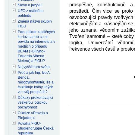
prospěšně, konstruktivně 
Slovo o jazyku
prostředí. Čím více se proto 
UFO z reálného
pohledu
osvobozující pravdy tvořivých
Změna názvu skupin
efektivnějším a krásnějším se
FIGU
jeho uznaná, vědomím zužitko
Panoptikum rozličných
Tvoření samotné – které coby d
kuriozit aneb co se
povídá na internetu a v
logika, Univerzální vědomí,
médiích o případu
frekvence všech časů a prostor
BEAM (»Billyho«
Eduarda Alberta
Meiera) a FIGU?
Nejvyšší hora světa
Proč a jak Ing. Ivo A.
Benda,
rádobykontaktér, lže a
falzifikuje knihy jiných
ve svůj prospěch?
Důkazy překonávající
veškerou logickou
pochybnost
O knize »Pravda o
Plejaden«
Povaha FIGU-
Studiengruppe Česká
republika