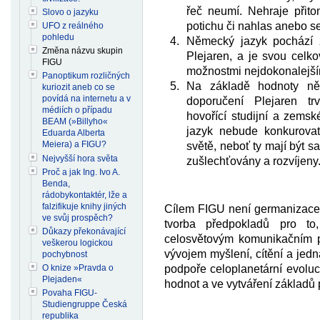
řeč neumí. Nehraje přito
Slovo o jazyku
potichu či nahlas anebo s
UFO z reálného
pohledu
Německý jazyk pochází z 
Změna názvu skupin
Plejaren, a je svou celk
FIGU
možnostmi nejdokonalejší
Panoptikum rozličných
Na základě hodnoty ně
kuriozit aneb co se
povídá na internetu a v
doporučení Plejaren t
médiích o případu
hovořící studijní a zems
BEAM (»Billyho«
jazyk nebude konkurova
Eduarda Alberta
Meiera) a FIGU?
světě, neboť ty mají být 
Nejvyšší hora světa
zušlechťovány a rozvíjeny
Proč a jak Ing. Ivo A.
Benda,
rádobykontaktér, lže a
falzifikuje knihy jiných
Cílem FIGU není germanizace 
ve svůj prospěch?
tvorba předpokladů pro t
Důkazy překonávající
celosvětovým komunikačním p
veškerou logickou
vývojem myšlení, cítění a jedn
pochybnost
O knize »Pravda o
podpoře celoplanetární evoluc
Plejaden«
hodnot a ve vytváření základů 
Povaha FIGU-
Studiengruppe Česká
republika