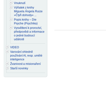
Vnuknutí
Výňatek z knihy
Miguela Ángela Ruize
»Čtyři dohody« ...
Popis knihy – Die
Psyche (Psychika)
Vysvětlení k proroctví,
předpovědi a informace
o jedné budoucí
události
VIDEO
Varování ohledně
používání AI, resp. umělé
inteligence
Žvanivost a misionaření
Starší novinky