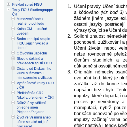
Překlad spisů FIGU
Učení pravdy, Učení duch
Texty FIGU-Studiengruppe
a kódováno
(viz bod 3)
v
ČR
žádném jiném jazyce exis
Mimozemšťané z
reálného pohledu
ostatní jazyky postrádají
Kniha OM – stručné
výrazy týkající se Učení d
uvedení
Solidní znalost německéh
Sedm principů skupin
pochopení, zužitkování a 
FIGU, jejich výklad a
Učení života, neboť ve
shrnutí
O životním úspěchu
nelze rovnocenně přeloži
Slovo o češtině a
členům studijních a 
překladech spisů FIGU
důkladně si osvojit němec
Distanc od Diskusního
Originální německy psané
klubu s tématikou
evoluční kód, který je pl
mimozemské civilizace
Vydání nové knihy FIGU
začátku až do konce tex
v ČR
napsáno bez chyb. Tento
Přelidnění a ČR?
impulzy, které dopadají n
Nikoliv, přelidnění v ČR!
proces je nevědomý a 
Důležité vysvětlení
manipulací, nýbrž pouze
ohledně jmen
Plejaden/Plejaren!
bankách uchované po všech
Život ve Vesmíru aneb
impulzy začínají velmi p
učme se také od jiné
efekt nastává i tehdy, kd
civilizace!