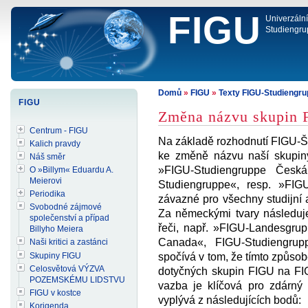
FIGU
Univerzáln
Studiengru
Domů
»
FIGU
»
Texty FIGU-Studiengr
FIGU
Změna názvu skupin
Centrum - FIGU
Na základě rozhodnutí FIGU-Š
Kalich pravdy
ke změně názvu naší skupin
Náš směr
»FIGU-Studiengruppe Česk
O »Billym« Eduardu A.
Meierovi
Studiengruppe«, resp. »FIG
Periodika
závazné pro všechny studijní
Svobodné zájmové
Za německými tvary následuje
společenství a případ
řeči, např. »FIGU-Landesgru
Billyho Meiera
Canada«, FIGU-Studiengrup
Naši kritici a zastánci
Skupiny FIGU
spočívá v tom, že tímto způso
Celosvětová VÝZVA
dotyčných skupin FIGU na FI
POZEMSKÉMU LIDSTVU
vazba je klíčová pro zdárný
FIGU v kostce
vyplývá z následujících bodů:
Korigenda