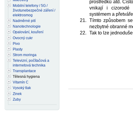
prostředků atd. Čist
Mobilní telefony / 5G /
vnikají i cizorodé
životunebezpečné záření /
systémem a přetvářen
elektrosmog
Tímto způsobem se m
Nadměrné pití
nezbytné obranné mo
Nanotechnologie
Opalování, kouření
Tak to lze jednoduše 
Ovocný cukr
Pivo
Plasty
Strom moringa
Televizní, počítačová a
internetová technika
Transplantace
Tělesná hygiena
Vitamín C
Vysoký tlak
Zinek
Zuby