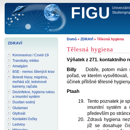
FIGU
Univerzáln
Studiengru
Domů
»
ZDRAVÍ
» Tělesná hygiena
ZDRAVÍ
Tělesná hygiena
Koronavirus / Covid-19
Výňatek z 271. kontaktního r
Transtuky, mléko
Amalgám
Billy
Dobře, potom mám ná
BSE - nemoc šílených krav
pořad, ve kterém vysvětlovali, 
Bolesti hlavy, migréna,
účinek přílišné tělesné hygieny
mořská sůl, ledvinové
kameny, rajčata
Ptaah
Dezinfekce, hygiena rukou
a imunitní systém
Tento poznatek je s
Dusitan sodný
imunitní systém a
Glutaman
především po stránce
Glyfosát
Zdravá hygiena nezn
Kontaktní čočky
Ledviny
jíž se dosahuje č
Mikrovlny