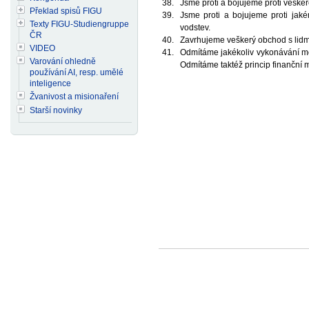
Jsme proti a bojujeme proti vešker
Překlad spisů FIGU
Jsme proti a bojujeme proti jaké
Texty FIGU-Studiengruppe
vodstev.
ČR
Zavrhujeme veškerý obchod s lidmi
VIDEO
Odmítáme jakékoliv vykonávání mo
Varování ohledně
Odmítáme taktéž princip finanční m
používání AI, resp. umělé
inteligence
Žvanivost a misionaření
Starší novinky