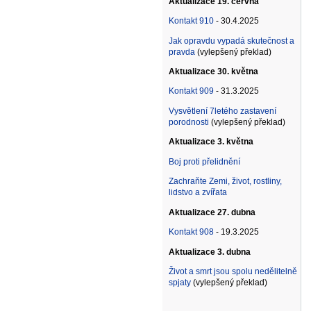
Aktualizace 19. června
Kontakt 910
- 30.4.2025
Jak opravdu vypadá skutečnost a
pravda
(vylepšený překlad)
Aktualizace 30. května
Kontakt 909
- 31.3.2025
Vysvětlení 7letého zastavení
porodnosti
(vylepšený překlad)
Aktualizace 3. května
Boj proti přelidnění
Zachraňte Zemi, život, rostliny,
lidstvo a zvířata
Aktualizace 27. dubna
Kontakt 908
- 19.3.2025
Aktualizace 3. dubna
Život a smrt jsou spolu nedělitelně
spjaty
(vylepšený překlad)