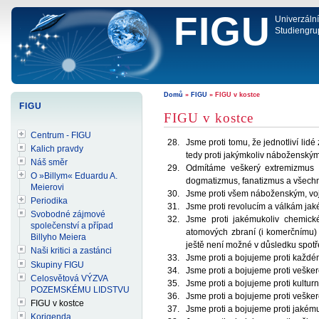
FIGU
Univerzáln
Studiengru
Domů
»
FIGU
» FIGU v kostce
FIGU
FIGU v kostce
Centrum - FIGU
Jsme proti tomu, že jednotliví lid
Kalich pravdy
tedy proti jakýmkoliv náboženským
Náš směr
Odmítáme veškerý extremizmus i
O »Billym« Eduardu A.
dogmatizmus, fanatizmus a všechn
Meierovi
Jsme proti všem náboženským, voj
Periodika
Jsme proti revolucím a válkám jak
Svobodné zájmové
Jsme proti jakémukoliv chemick
společenství a případ
atomových zbraní (i komerčnímu) 
Billyho Meiera
ještě není možné v důsledku spotře
Naši kritici a zastánci
Jsme proti a bojujeme proti každ
Skupiny FIGU
Jsme proti a bojujeme proti veške
Celosvětová VÝZVA
Jsme proti a bojujeme proti kultur
POZEMSKÉMU LIDSTVU
Jsme proti a bojujeme proti vešker
FIGU v kostce
Jsme proti a bojujeme proti jakémuk
Korigenda