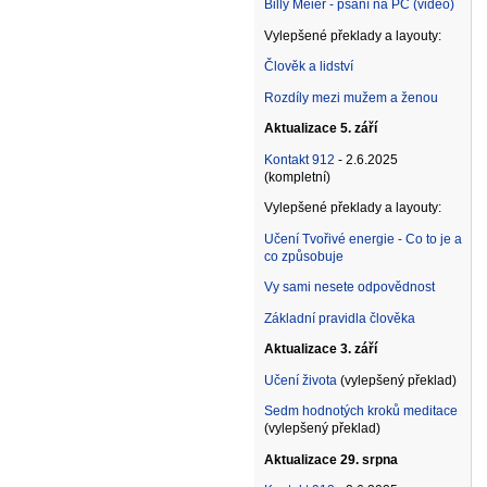
Billy Meier - psaní na PC (video)
Vylepšené překlady a layouty:
Člověk a lidství
Rozdíly mezi mužem a ženou
Aktualizace 5. září
Kontakt 912
- 2.6.2025
(kompletní)
Vylepšené překlady a layouty:
Učení Tvořivé energie - Co to je a
co způsobuje
Vy sami nesete odpovědnost
Základní pravidla člověka
Aktualizace 3. září
Učení života
(vylepšený překlad)
Sedm hodnotých kroků meditace
(vylepšený překlad)
Aktualizace 29. srpna