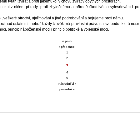
ému týrání zvířat a proti jakémukoliv chovu zvířat v obytných prostorách.
mukoliv ničení přírody, proti zbytečnému a přírodě škodlivému vylesňování i pro
, veškeré otroctví, ujařmování a jiné podrobování a bojujeme proti němu.
ci nad ostatními, neboť každý člověk má pravlastní právo na svobodu, která nes
oci, princip náboženské moci i princip politické a vojenské moci.
« první
‹ předchozí
1
2
3
4
5
následující ›
poslední »