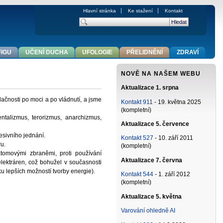
Hlavní stránka
Ke stažení
Kontakt
FIGU
UČENÍ DUCHA
UFOLOGIE
PŘELIDNĚNÍ
ZDRAVÍ
NOVĚ NA NAŠEM WEBU
Aktualizace 1. srpna
 lačnosti po moci a po vládnutí, a jsme
Kontakt 911
- 19. května 2025
(kompletní)
talizmus, terorizmus, anarchizmus,
Aktualizace 5. července
sivního jednání.
Kontakt 527
- 10. září 2011
ru.
(kompletní)
tomovými zbraněmi, proti používání
Aktualizace 7. června
lektráren, což bohužel v současnosti
ku lepších možností tvorby energie).
Kontakt 544
- 1. září 2012
(kompletní)
Aktualizace 5. května
Varování ohledně AI