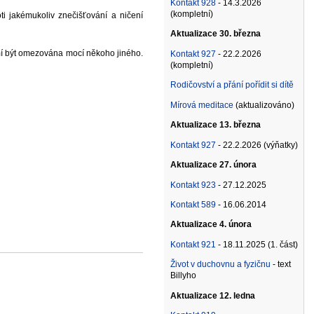
Kontakt 928
- 14.3.2026
(kompletní)
ti jakémukoliv znečišťování a ničení
Aktualizace 30. března
mí být omezována mocí někoho jiného.
Kontakt 927
- 22.2.2026
(kompletní)
Rodičovství a přání pořídit si dítě
Mírová meditace
(aktualizováno)
Aktualizace 13. března
Kontakt 927
- 22.2.2026 (výňatky)
Aktualizace 27. února
Kontakt 923
- 27.12.2025
Kontakt 589
- 16.06.2014
Aktualizace 4. února
Kontakt 921
- 18.11.2025 (1. část)
Život v duchovnu a fyzičnu
- text
Billyho
Aktualizace 12. ledna