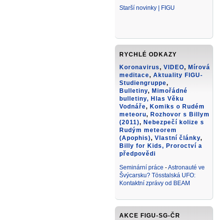
Starší novinky | FIGU
RYCHLÉ ODKAZY
Koronavirus
,
VIDEO
,
Mírová
meditace
,
Aktuality FIGU-
Studiengruppe
,
Bulletiny
,
Mimořádné
bulletiny,
Hlas Věku
Vodnáře
,
Komiks o Rudém
meteoru
,
Rozhovor s Billym
(2011)
,
Nebezpečí kolize s
Rudým meteorem
(Apophis)
,
Vlastní články
,
Billy for Kids
, Proroctví a
předpovědi
Seminární práce
-
Astronauté ve
Švýcarsku? Tösstalská UFO:
Kontaktní zprávy od BEAM
AKCE FIGU-SG-ČR