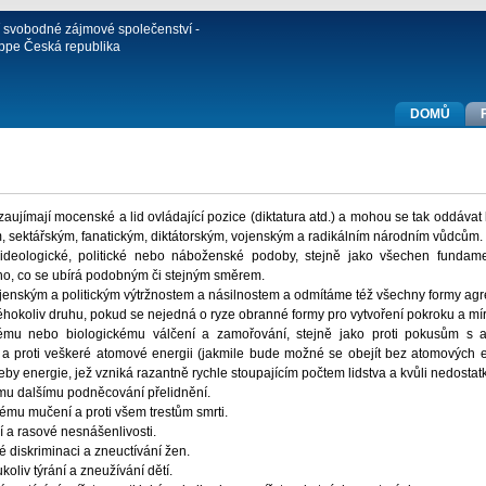
í svobodné zájmové společenství -
ppe Česká republika
DOMŮ
é zaujímají mocenské a lid ovládající pozice (diktatura atd.) a mohou se tak oddávat
, sektářským, fanatickým, diktátorským, vojenským a radikálním národním vůdcům.
deologické, politické nebo náboženské podoby, stejně jako všechen fundamen
o, co se ubírá podobným či stejným směrem.
enským a politickým výtržnostem a násilnostem a odmítáme též všechny formy agre
éhokoliv druhu, pokud se nejedná o ryze obranné formy pro vytvoření pokroku a mí
ému nebo biologickému válčení a zamořování, stejně jako proti pokusům s a
a proti veškeré atomové energii (jakmile bude možné se obejít bez atomových e
by energie, jež vzniká razantně rychle stoupajícím počtem lidstva a kvůli nedostat
ému dalšímu podněcování přelidnění.
rému mučení a proti všem trestům smrti.
ní a rasové nesnášenlivosti.
é diskriminaci a zneuctívání žen.
oliv týrání a zneužívání dětí.