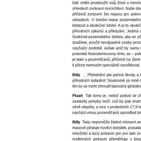
lidé chtěli prodloužit svůj život o mno
ohledech zvrácení mocichtivci. Naše di
přičemž zvrácení žel nejsou jen jedno
oblastech. V dnešní mase pozemského l
lidskost a skutečné lidství. A je to sk
přírodních zákonů a přikázání. Jediná
čestnosti pozemského lidstva, aby se uči
snažíme, poučit nenápadné osoby prostř
vyučující podobě, avšak aniž by samy m
potomků Nokodemionovy linie, se – pokud
je také u pozemšťanů, přičemž na Zemi s
ti přece nemusím speciálně vysvětlovat
Billy
… Přelidnění ale páchá škody, a to
přírodních katastrof. Soukromě jsi mně 
tím by se mohl zhroutit takzvaný globál
Ptaah
Tak tomu je, neboť pokud se zhr
zastavily pohyby moří, což by pak znam
silně oteplila, a sice v posledních 17,9
nachází vinou pozemšťanů uprostřed toho
Billy
Tady nepomůže žádné mluvení ani v
masově pěstuje hovězí dobytek, prasata, 
množství a tuny potravin jen pro tato z
rostlinných potravin přeměňuje v bi