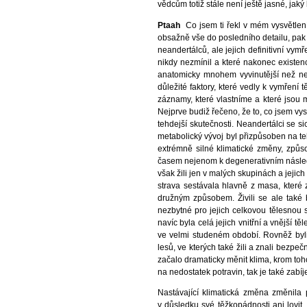
vědcům totiž stále není ještě jasné, jaký
Ptaah
Co jsem ti řekl v mém vysvětlení
obsažně vše do posledního detailu, pak j
neandertálců, ale jejich definitivní vym
nikdy nezmínil a které nakonec existenci
anatomicky mnohem vyvinutější než neand
důležité faktory, které vedly k vymření 
záznamy, které vlastníme a které jsou 
Nejprve budiž řečeno, že to, co jsem vy
tehdejší skutečnosti. Neandertálci se 
metabolický vývoj byl přizpůsoben na te
extrémně silné klimatické změny, způs
časem nejenom k degenerativním následků
však žili jen v malých skupinách a jejic
strava sestávala hlavně z masa, které 
družným způsobem. Živili se ale také b
nezbytné pro jejich celkovou tělesnou st
navíc byla celá jejich vnitřní a vnější t
ve velmi studeném období. Rovněž byli c
lesů, ve kterých také žili a znali bezpe
začalo dramaticky měnit klima, krom toho,
na nedostatek potravin, tak je také zabíjel
Nastávající klimatická změna změnila 
v důsledku své těžkopádnosti ani lovit. 