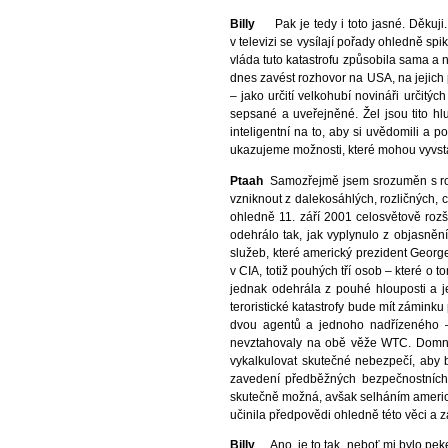
Billy
Pak je tedy i toto jasné. Děkuji.
v televizi se vysílají pořady ohledně spi
vláda tuto katastrofu způsobila sama a n
dnes zavést rozhovor na USA, na jejich 
– jako určití velkohubí novináři určitýc
sepsané a uveřejněné. Žel jsou tito h
inteligentní na to, aby si uvědomili a 
ukazujeme možnosti, které mohou vyvsta
Ptaah
Samozřejmě jsem srozuměn s rozh
vzniknout z dalekosáhlých, rozličných, 
ohledně 11. září 2001 celosvětově rozš
odehrálo tak, jak vyplynulo z objasněn
služeb, které americký prezident George
v CIA, totiž pouhých tří osob – které o 
jednak odehrála z pouhé hlouposti a 
teroristické katastrofy bude mít záminku 
dvou agentů a jednoho nadřízeného –
nevztahovaly na obě věže WTC. Domně
vykalkulovat skutečné nebezpečí, aby b
zavedení předběžných bezpečnostních 
skutečně možná, avšak selháním americké
učinila předpovědi ohledně této věci a z
Billy
Ano, je to tak, neboť mi bylo pekelně zle, když mi Semjase sdělila tuto předpověď a že tam bude asi 3000 mrtvých. Stejně mi bylo i podruhé, v roce 1986, když Quetzal toto opětovně zmínil a vysvětlil mi, co se skutečně přihodí. Je jednoduše nepochopitelné, proč americký národ volí do vlády takovéto nuly a hlupáky, kteří pak zemi přináší jen nestvůrné škody tak, jak se to dělo pořád a stále od nepaměti. Člověk nemůže jinak než pomyslet na ty nejdůležitější věci a faktory, které přináší nestvůrně mnoho bídy ve světě a které vyvolali prezidenti USA. Podívej se tady, faxem z 9. srpna jsem obdržel z Německa tento seznam několika mála z těch 43 amerických prezidentů, kteří neobyčejně extrémně vyčnívají v jejich kriminálních a zločineckých intrikách. Ze seznamu vyplývá, že Barack Obama je vlastně přece teprve 43. a nikoliv 44. americký prezident, neboť jeden z nich, Grover Cleveland, byl zvolen za prezidenta dvakrát v různých dobách, tedy 4. března 1885, a svůj úřad zastával až do 4. března 1889. Čtyři roky později, 4. března 1893, byl opět zvolen a zůstal v úřadě do 4. března 1897. Tento muž byl tedy jak 22., tak také 23. americkým prezidentem, a tím pádem jediný, který zastával dvě volební období, které nenásledovala přímo po sobě. V důsledku toho nelze, aby Grover Cleveland byl považován za dva různé prezidenty. Avšak takovéto nejasnosti se v USA objevují od doby jejich existence, a platí to tak až do dnešního dne. Ale zpátky ke kriminálním a zločineckým intrikám různých amerických prezidentů, které jdou na vrub např. prezidentu Williamu McKinleymu, který byl v roce 1898 vlastní původce vojenského střetnutí se Španělskem, které válečné tažení prohrálo. McKinley vytvořil exklávu Guantánamo na Kubě, kde pak od roku 2002 George W. Bush nechával uvěznit a mučit politické vězně, což se ještě dnes provozuje v tomto zajateckém táboře a táboře mučení. Ronald Reagan, někdejší špatný herec a málo inteligentní člověk byl na výplatní listině FBI coby špicl T-10, který jako takový pro FBI v průběhu času udal více jak 50 kolegů, herců, coby komunisty. Prezident Jimmy Carter, farmář na ořechové farmě, dal v roce 1979 CIA rozkaz k podpoře islámských Guerilla-bojovníků v Afghánistánu, kde probíhala občanská válka, do které se také přimíchal Sovětský svaz. Byly s t