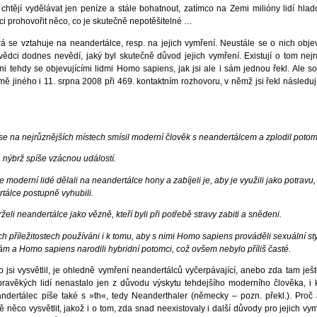
 chtějí vydělávat jen peníze a stále bohatnout, zatímco na Zemi milióny lidí hla
hci prohovořit něco, co je skutečně nepotěšitelné …
vztahuje na neandertálce, resp. na jejich vymření. Neustále se o nich objevu
ědci dodnes nevědí, jaký byl skutečně důvod jejich vymření. Existují o tom nejr
zeni tehdy se objevujícími lidmi Homo sapiens, jak jsi ale i sám jednou řekl. Ale 
ě jiného i 11. srpna 2008 při 469. kontaktním rozhovoru, v němž jsi řekl následujíc
se na nejrůznějších místech smísil moderní člověk s neandertálcem a zplodil potom
nýbrž spíše vzácnou událostí.
 moderní lidé dělali na neandertálce hony a zabíjeli je, aby je využili jako potravu
rtálce postupně vyhubili.
li neandertálce jako vězně, kteří byli při potřebě stravy zabiti a snědeni.
ých příležitostech používáni i k tomu, aby s nimi Homo sapiens prováděli sexuální sty
m a Homo sapiens narodili hybridní potomci, což ovšem nebylo příliš časté.
o jsi vysvětlil, je ohledně vymření neandertálců vyčerpávající, anebo zda tam ještě 
 pravěkých lidí nenastalo jen z důvodu výskytu tehdejšího moderního člověka, i
ndertálec píše také s »th«, tedy Neanderthaler (německy – pozn. překl.). Proč
ně něco vysvětlit, jakož i o tom, zda snad neexistovaly i další důvody pro jejich vy