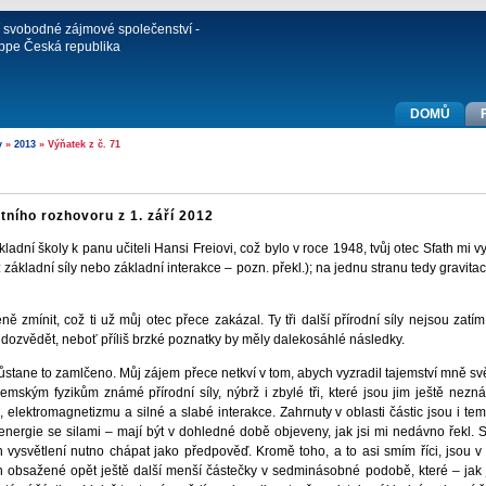
í svobodné zájmové společenství -
ppe Česká republika
DOMŮ
y
»
2013
» Výňatek z č. 71
tního rozhovoru z 1. září 2012
ladní školy k panu učiteli Hansi Freiovi, což bylo v roce 1948, tvůj otec Sfath mi vy
: základní síly nebo základní interakce – pozn. překl.); na jednu stranu tedy gravit
eně zmínit, což ti už můj otec přece zakázal. Ty tři další přírodní síly nejsou za
 dozvědět, neboť příliš brzké poznatky by měly dalekosáhlé následky.
ůstane to zamlčeno. Můj zájem přece netkví v tom, abych vyzradil tajemství mně sv
ozemským fyzikům známé přírodní síly, nýbrž i zbylé tři, které jsou jim ještě nezn
, elektromagnetizmu a silné a slabé interakce. Zahrnuty v oblasti částic jsou i t
 i energie se silami – mají být v dohledné době objeveny, jak jsi mi nedávno řekl.
h vysvětlení nutno chápat jako předpověď. Kromě toho, a to asi smím říci, jsou 
 obsažené opět ještě další menší částečky v sedminásobné podobě, které – jak j