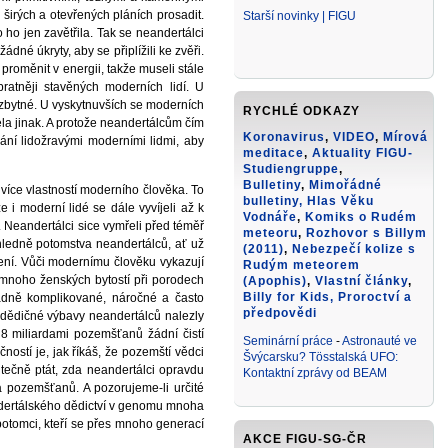
širých a otevřených pláních prosadit.
Starší novinky | FIGU
 ho jen zavětřila. Tak se neandertálci
žádné úkryty, aby se připlížili ke zvěři.
 proměnit v energii, takže museli stále
atněji stavěných moderních lidí. U
zbytné. U vyskytnuvších se moderních
RYCHLÉ ODKAZY
cela jinak. A protože neandertálcům čím
Koronavirus
,
VIDEO
,
Mírová
mání lidožravými moderními lidmi, aby
meditace
,
Aktuality FIGU-
Studiengruppe
,
Bulletiny
,
Mimořádné
 více vlastností moderního člověka. To
bulletiny,
Hlas Věku
e i moderní lidé se dále vyvíjeli až k
Vodnáře
,
Komiks o Rudém
eandertálci sice vymřeli před téměř
meteoru
,
Rozhovor s Billym
hledně potomstva neandertálců, ať už
(2011)
,
Nebezpečí kolize s
mření. Vůči modernímu člověku vykazují
Rudým meteorem
ž mnoho ženských bytostí při porodech
(Apophis)
,
Vlastní články
,
Billy for Kids
, Proroctví a
ádně komplikované, náročné a často
předpovědi
ě dědičné výbavy neandertálců nalezly
 8 miliardami pozemšťanů žádní čistí
Seminární práce
-
Astronauté ve
ostí je, jak říkáš, že pozemští vědci
Švýcarsku? Tösstalská UFO:
utečně ptát, zda neandertálci opravdu
Kontaktní zprávy od BEAM
a pozemšťanů. A pozorujeme-li určité
ndertálského dědictví v genomu mnoha
potomci, kteří se přes mnoho generací
AKCE FIGU-SG-ČR