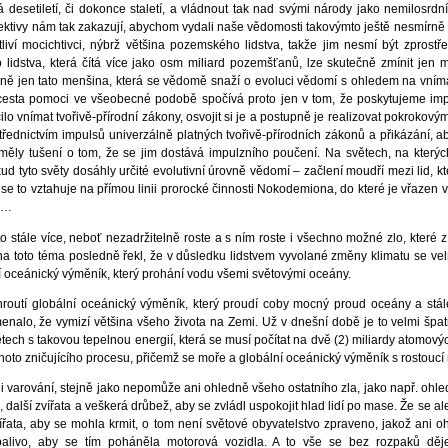
há desetiletí, či dokonce staletí, a vládnout tak nad svými národy jako nemilosrd
rektivy nám tak zakazují, abychom vydali naše vědomosti takovýmto ještě nesmír
tliví mocichtivci, nýbrž většina pozemského lidstva, takže jim nesmí být zpros
idstva, která čítá více jako osm miliard pozemšťanů, lze skutečně zmínit jen m
utečně jen tato menšina, která se vědomě snaží o evoluci vědomí s ohledem na vním
 cesta pomoci ve všeobecné podobě spočívá proto jen v tom, že poskytujeme im
lo vnímat tvořivě-přírodní zákony, osvojit si je a postupně je realizovat pokrokový
ednictvím impulsů univerzálně platných tvořivě-přírodních zákonů a přikázání, a
ěly tušení o tom, že se jim dostává impulzního poučení. Na světech, na kterých 
 tyto světy dosáhly určité evolutivní úrovně vědomí – začlení moudří mezi lid, kt
e to vztahuje na přímou linii prorocké činnosti Nokodemiona, do které je vřazen v
. …
 stále více, neboť nezadržitelně roste a s ním roste i všechno možné zlo, které z 
na toto téma posledně řekl, že v důsledku lidstvem vyvolané změny klimatu se vel
ní oceánický výměník, který prohání vodu všemi světovými oceány.
outí globální oceánický výměník, který proudí coby mocný proud oceány a stále
enalo, že vymizí většina všeho života na Zemi. Už v dnešní době je to velmi špa
 letech s takovou tepelnou energií, která se musí počítat na dvě (2) miliardy atom
to zničujícího procesu, přičemž se moře a globální oceánický výměník s rostoucí n
arování, stejně jako nepomůže ani ohledně všeho ostatního zla, jako např. ohle
další zvířata a veškerá drůbež, aby se zvládl uspokojit hlad lidí po mase. Že se a
vířata, aby se mohla krmit, o tom není světové obyvatelstvo zpraveno, jakož ani 
opalivo, aby se tím poháněla motorová vozidla. A to vše se bez rozpaků d