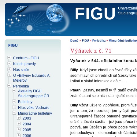
FIGU
Univerzáln
Studiengru
Domů
»
FIGU
»
Periodika
»
Mimorádné bulletin
FIGU
Výňatek z č. 71
Centrum - FIGU
Výňatek z 544. oficiálního kontak
Kalich pravdy
Náš směr
Billy
Když jsem chodil do čtvrté třídy zák
sedm hlavních přírodních sil (česky také
O »Billym« Eduardu A.
Meierovi
i silná a slabá interakce a dále …
Periodika
Ptaah
Zastav, nesmíš ty tři další otevř
Aktuality FIGU
známé a ani se o nich zatím ještě nesmí
Studiengruppe ČR
Bulletiny
Billy
Vždyť už je to v pořádku, promiň, z
Hlas věku Vodnáře
jen o tom, že neexistují jen ty čtyři p
Mimorádné bulletiny
ultranepatrné částice ohledně gravitace
2003
určité z těchto částic – jež jsou přece
2004
potrvá, ale úspěch je přece podle tvýc
2005
jednoduchých – elementárních částicích
2006