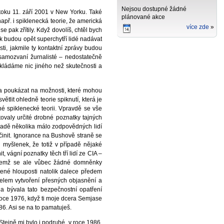
Nejsou dostupné žádné
toku 11. září 2001 v New Yorku. Také
plánované akce
např. i spiklenecká teorie, že americká
více zde
 pak zřítily. Když dovolíš, chtěl bych
k budou opět superchytří lidé nadávat
sti, jakmile ty kontaktní zprávy budou
 samozvaní žurnalisté – nedostatečně
ykládáme nic jiného než skutečnosti a
a poukázat na možnosti, které mohou
tlit ohledně teorie spiknutí, která je
né spiklenecké teorii. Vpravdě se vše
tovaly určité drobné poznatky tajných
ípadě několika málo zodpovědných lidí
učinit. Ignorance na Bushově straně se
myšlenek, že totiž v případě nějaké
, vágní poznatky těch tří lidí ze CIA –
řičemž se ale vůbec žádné domněnky
né hlouposti natolik dalece předem
čelem vytvoření přesných objasnění a
a bývala tato bezpečnostní opatření
roce 1976, když ti moje dcera Semjase
86. Asi se na to pamatuješ.
že využil příležitosti – když došlo v roce 1798 ke konfliktu s Francií – aby vydal jeden z asi nejspornějších zákonů US-Ameriky, totiž takzvaný »Alien and Sedition Acts« (Zákon o cizincích a pobuřování), jenž se skládá ze čtyř částí a prezidenta opravňuje k tomu, nechat zatknout a vyhostit jakéhokoliv cizince v zemi. Útokem na první článek ústavy, který garantuje svobodu tisku, nadto určil, že zveřejnění »falešných a zlovolných spisů« proti prezidentovi bylo trestné a mohlo být stíhané. To vedlo k tomu, že během funkčního období Johna Adamse byl bezpočet lidí na základě tohoto zákona obviněn a odsouzen. Své plány k ustanovení diktatury nemohl uskutečnit jen proto, že nebyl znovu zvolen. Prezident Thomas Jefferson, jeho nástupce, pak tři ze čtyř článků zákona opět okamžitě zrušil a zneplatnil. Zákon »Alien Enemies Act« – který dovoluje, aby lidé pocházející ze států, jež válčí či válčily s US-Amerikou, mohli být vyhoštěni – ovšem existuje dokonce ještě v dnešní době. Kromě těch dosud uvedených prezidentů USA, kteří vyvolali velká zla, by bylo možné uvést ještě mnohé další, což by ovšem vedlo příliš daleko, takže tedy chci uvést už jen další dva. Abrahama Lincolna a Theodora Roosevelta. Lincoln proklamoval dne 22. srpna 1862, že jeho nejvyšší cíl je udržení Unie, tedy sjednocení amerických spolkových států, neboť v této Unii mezi tradičním jihem a moderním severem vznikl hluboký rozkol, takže se to celé již řadu let drobilo. Dále se vyjádřil, že kdyby mohl zachránit unii, aniž by musel osvobodit jediného otroka, pak by to udělal. Tento výrok byl přesně v protikladu k tomu, proč byl zvolen prezidentem, neboť totiž proklamoval zrušení otroctví v USA. V protikladu k tomu slíbil již během volebního souboje v roce 1860, že otroctví prý zrušit nechce, přičemž otroctví ovšem už v nově vznikajících spolkových státech nemělo být akceptováno. Následkem toho odmítly jižní státy Lincolna coby prezidenta. Prezidentský protimluv následoval tedy další protimluv, načež sedm spolkových států vystoupilo z Unie a založily konfederaci, což byl začátek americké občanské války, která trvala od 1861 do 1865. Jih bojoval za svůj tradiční společenský systém, zatímco na severu nebyl žádný válečný důvod po ruce, aby se proti jihu vedla válka. V důsledku toho vymyslel Abraham Lincoln důvod války, načež dne 1. ledna 1863 vyhlásil proklamaci emancipace, podle které byli všichni otroci volní. To ale neb