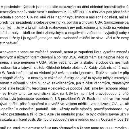
 V posledních týdnech jsem neustále dotazován na dění ohledně teroristického ú
kleneckých teorií v souvislosti s událostmi z 11. září 2001. V této věci pak převládá 
echala s pomocí CIA atd. obě věže naplnit výbušninou a následně odstřelit, načež se
předchozí prezidenty a celosvětové intriky, politiku a chování USA. Samozřejmě pa
h deníků –, že ty a já při našich rozhovorech prý politizujeme a to ještě na veřejno
lupáci a nuly – kteří se tímto zlomyslným a negativním způsobem vyjadřují coby
pochopili, že ty i já vyjadřujeme jen naše svobodné mínění ke stavu věcí a že nev
t z nešvarů.
ovorem s tebou ve zmíněné podobě, neboť je zapotřebí říci a vysvětlit mnohé 
chybných a různých forem chování a politiky USA. Pokud mám ale nejprve něco vysvě
ířená, a sice nejenom v USA, tak je třeba říct, že ta skutečně odpovídá nesmysl
í odborníků a tajných služeb. Ohledně tohoto zločinu Al-Káidy však nicméně exis
 W. Bush také dostal na vědomí, jež ovšem zcela ignoroval. Totéž se stalo i v př
tom vágně věděly – a nevzaly to vážně do té míry, do jaké to bývaly měly a musely 
jednak z důvodů v něm hluboko zakořeněných, jen z části vědomých, zmatených 
proti stále hrozícímu terorizmu v celosvětové podobě. Jak jsme byli schopni objasnit
 se týkaly toho, že teroristický útok na USA by mohl být pravděpodobný, p
nka byla jednoduše všeobecná. US prezident G. W. Bush nemohl ve své zmate
ýval nařídil přísná opatření a rovněž ve velkém měřítku zmobilizoval CIA, za ú
opatření v celostátní podobě. Jak ukázaly naše výpočty pravděpodobnosti, byl
ho prezidenta a tří lidí ze CIA se vše odehrálo jinak. To bylo ovšem zjevné už v 
avázala tě mlčenlivostí. Stejnou předpověď ti ještě jednou učinil i Quetzal v roce 19
ím spjaté i dodávky zbraní, které pak po vítězství nad komunistickou vládou Afghánistánu používaly od roku 1992 milice, které mezi sebou od té doby bojovaly, přičemž pak z toho vzešla brutální, násilnická a nábožensky-fanatická skupina Taliban, která od té doby terorizovala lid. Tak dalece to mohlo zajít jen proto, že se Jimmy Carter vměšoval do konfliktu v Afghánistánu a nechal tam CIA dělat, co si zamane. To celé tam pak hnisalo po léta a nakonec to vedlo k další islamistické organizaci, Al-Káida, kterou pak byla přivozena katastrofa 11. září 2001 v New Yorku. Ani prezident John F. Kennedy nebyl lepší, neboť v roce 1963 vydal tajně zákon, který mu umožnil tisknout obrovské množství peněz, z čehož ministerstvo financí vydalo 4,2 miliardy dolarů. Tyto peníze, resp. bankovky, nepatřily USA, nýbrž jedné skupině soukromých bank, které se v roce 1913 spojily do Federálního rezervního systému (Fed). Americký stát nemá právo, aby sám tiskl bankovky, neboť to smí jen Fed, od kterého si vláda musí peníze půjčit a na jehož bankovkách stojí »Federal Reserve Note«, zatímco na Kennedyho bankovkách »United States Note«. Viděno ze strany Fedu se tedy jednalo v případě bankovek Kennedyho o falešné peníze, které Lyndon B. Johnson, což byl nástupce Kennedyho, svým prvním úředním výkonem opět stáhl z oběhu poté, co byl Kennedy v roce 1963 zavražděn. Pak tu byl prezident George Washington, který sedmiletou válkou v letech 1756-1763 vyvolal vlastně první světovou válku, načež se tedy již konaly tři světové války a nikoliv teprve dvě. To už mi sice říkal tvůj otec Sfath, ale zcela jsem na to zapomněl, načež jsem na to opět narazil až teprve pomocí těchto záznamů zde. Nuže, Washington byl coby vojenský vůdce ve válce o nezávislost a také coby liberální myslitel při vypracovávání ústavy mazaný vůdce státu. Ve věku 22 let byl ještě britský důstojník v amerických koloniích. Přitom se pak účastnil incidentu, ze kterého v podstatě vzešla skutečná první světová válka, která otřásla světem. V roce 1754 hlídkoval se 160 vojáky v údolí Ohia mezi britskou a francouzskou oblastí. V květnu tohoto roku Francouzi vyslali jednoho diplomata, aby přiměl Washingtona odejít z jejich oblasti. Ten ovšem nechal do sboru diplomatů zahájit palbu, následkem čehož byl tento francouzský vyjednavač spolu s asi 13 jej doprovázejícími vojáky cíleně zavražděn, a sice v naději Washingtona, že tím bude moci Francouze a Brity poštvat proti sobě, neboť jen takovýto konflikt obou koloniálních mocností mohl vést k úspěchu americké války o nezávislost. Tento zločin vedl k rozpoutání takzvané francouzsko-indiánské války, z čehož o dva roky později vznikly krvavé konflikty mezi evropskými mocnostmi, a tím sedmiletá válka, která se roznesla do Ameriky, Evropy a Asie – a byla tedy celosvětová. Proto to byla ta vlastní první světová válka, což se ovšem světovému obyvatelstvu zatajuje. Proto byla a je stále řeč o hrozící třetí světové válce; pokud by tedy následně mělo dojít z důvodu mocichtíče nějakých chorých státních mocnářů k další válce zasahující celý svět, pak by se jednalo o čtvrtou světovou válku. To jsem v běhu let zcela zapomněl, neboť jsem si na to – co mi Sfath ohledně první světové války řekl – vzpomněl teprve poté, co se mi před oči dostal tento soupis. Tak zločinecký jako Washington byl i prezident Andrew Jackson, kterému se musí dát za vinu zodpovědnost za první a dosud největší etnickou čistku v dějinách US-Ameriky. Zločinecky nechal vyhnat 100 000 indiánů ze svých domovů, přičemž však již jako voják si nemilosrdně a vražedně počínal proti původním obyvatelům země, mnoho jich pozabíjel anebo vyhnal. Dne 28. května 1830 podepsal takzvaný »Indian Removal Act« (zákon o odsunu indiánů), což znamenalo rozsudek smrti pro bezpočet dalších indiánů, neboť tento zákon umožnil přesídlení indiánských kmenů za účelem vytvoření oblastí sídel pro bílé farmáře atd. Tak přišla na jednu stranu přibližně čtvrtina všech deportovaných indiánů o život proto, že je zabili bílí, anebo – na stranu druhou – proto, že nepřežili násilné pochody do vzdálených deportačních míst, resp. reservací a bídně zhynuli. Provinil se i prezident Franklin D. Roosevelt, a sice tím, že útok na Pearl Harbour chtěl a vyprovokoval. To ovšem bylo zjištěno teprve o 60 let později někdejším důstojníkem námořnictva Robertem Stinnettem. Jeden odborník k tomu řekl: »Bylo zapotřebí takovéhoto činu, aby se americký národ okamžitě a naprosto obrátil a byl pro válku«. Roosevelt nutil Japonce obchodním embargem k donucovacím opatřením, které přišly v platnost protiúderem vůči embargu – takže tedy v podobě útoku na Pearl Harbour, při kterém přišlo o život 2403 lidí a zraněno bylo 1178 lidí. 14 válečných lodí bylo zničeno a 320 letounů bylo zničeno nebo vážně poškozeno. 90% všech US-Američanů bylo nejprve proti vstupu do druhé světové války (resp. třetí světové války), po Pearl Harbouru však národ rovněž volal po válce. Roosevelt se ostatně dozvěděl od tajných služeb o hrozícím útoku, ale rovněž nereagoval, aby něčemu zabránil – jako ani George W. Bush, když šlo o to, zabránit teroristické katastrofě z 11. září 2001. Dále tu byl prezident John Adams, stoupenec monarchie, který by býval rád viděl, aby v tehdejší Americe býval vládl král, přičemž chtěl skutečně vystavět americkou diktaturu. Tak se přihodilo, 