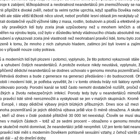
troje k zabíjení, těžkopádnost a neobratnost neandertálců jim znemožňovaly se na 
 připlížit k divoké zvěři, neboť ta velmi rychle uprchla, když spatřila člověka nebo
ěli ale stále větší těžkosti něco ulovit, neboť prořídlé lesní oblasti jim neskýtaly už 
li dostatečně využít výživné látky z masa, rostlin, bobulovin a plodů a efektivně je
 síly pravěkých lidí byly zcela jinak uzpůsobeny než u mnohem lehčích a obr
ěřen na výrobu tepla, což bylo v důsledku tehdy vládnoucího chladu absolutně ne
o hubení a vykazovali zcela jiné vlastnosti než neohrabaní pravěcí lidé, tomu bylo z
rozeně k tomu, že mnoho z nich zahynulo hladem, zatímco jiní byli loveni a zají
ebo v případě nouze coby potrava.
a moderních lidí byli plozeni i potomci, vyplynulo, že tito potomci vykazovali stále
ní a vyhubení čistých neandertálců. A protože evoluce nikdy neustává, vyplynulo, ž
řičemž dědictví neandertálců se dodnes uchovalo v genomu mnoha pozemšťanů. N
í přetrvává dodnes a bude z generace na generaci předáváno i do budoucnosti. O
ili i moderní lidé, je potřeba vysvětlit, že i v tomto ohledu hrály roli faktory vy
plikovalo porody. Porodní kanál se totiž často nemohl dostatečně rozšířit, proče
žkých a životu nebezpečných infekcí. Porody tedy byly u neandertálců mimoř
ito pravěcí lidé silně nerozmnožili a vyskytovali se jen v malých skupinách. Krom
 Evropě, i stopy dědičné výbavy jiných blízkých příbuzných. Dnes sice už mezi
mnoha pozemšťanů je jejich dědičná výbava ještě více či méně obsažena. A skutečn
, kteří už dnes v čisté podobě přibližně 30 000 let neexistují. Člověk se musí sk
tě dnes v malých částech – totiž až ze sedmi procent – obsaženo v genomu mnoh
skutečně mohli domnívat, že neandertálci ještě nevymřeli. Už jen tento fakt nea
pravěcí lidé měli s moderním člověkem pohlavně sexuální vztahy, z čehož vzešli 
ali dál – až do dnešní doby.