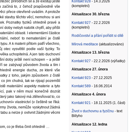
ězec přírodních sil a že existují ještě
Kontakt 928
- 14.3.2026
(kompletní)
u začíná to, z čehož prapůvodně vše
 věci přece otevřeně uvádím. A protože
Aktualizace 30. března
ké stavby těchto věcí, nemohou si ani
itek. Poznatky fyziků ohledně pravé a
Kontakt 927
- 22.2.2026
(kompletní)
 doby nebyli natolik chytří, aby přišli
eriální oblasti. I elementární částice
Rodičovství a přání pořídit si dítě
iální, neboť to nemateriální je čistě
pu. A k materii přitom patří všechno,
Mírová meditace
(aktualizováno)
otec vysvětlil podle vaší fyziky. To
Aktualizace 13. března
ověka uchopitelná. A jen tato duchovní
šní doby ještě není schopen – a ještě
Kontakt 927
- 22.2.2026 (výňatky)
í se zabývají původem života a tím i
Aktualizace 27. února
ohledně energie ducha, ze které vše
znatky z toho, jakým způsobem z čistě
Kontakt 923
- 27.12.2025
 co jim chutná, tak se rýpají pozemští
tě materiální aspekty materie a tyto
Kontakt 589
- 16.06.2014
věcí, pak v něm musí konečně dozrát
Aktualizace 4. února
erý jako takový má ztělesňovat to, co
ovní« vlastnictví (v češtině se říká:
Kontakt 921
- 18.11.2025 (1. část)
formy života, nemůže vyskytnout žádná
Život v duchovnu a fyzičnu
- text
abu a nelze ji ovlivnit žádnými věcmi
Billyho
Aktualizace 12. ledna
tom, co je třeba činit ohledně …