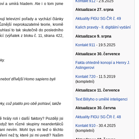
Kontakt 912
- 2.6.2025
doví a umírá hladem. Ale i o tom jsme
Aktualizace 27. srpna
Aktuality FIGU SG ČR č. 49
jí televizní pořady a vychází články
ůznější neprokazatelné teorie, kromě
Kalich pravdy - II. digitální vydání
souhlasí to tak skutečně do posledního
í: (výňatek z bloku č. 11, strana 422,
Aktualizace 9. srpna
Kontakt 911
- 19.5.2025
Aktualizace 30. července
ky.
Fakta ohledně konopí a Henry J.
Aslingerovi
Kontakt 720
- 11.5.2019
, neboť dřívější Homo sapiens byli
(kompletní)
Aktualizace 11. července
Text Billyho o umělé inteligenci
ky, což platilo pro obě pohlaví, takže
Aktualizace 30. června
Aktuality FIGU SG ČR č. 48
hrály roli i další faktory? Později jsi
 když ten různé skupiny neandertálců
Kontakt 910
- 30.4.2025
 ani nevím. Mohl bys mi teď o těchto
(kompletní)
mření než ty, které jsi mi uvedl? Našim