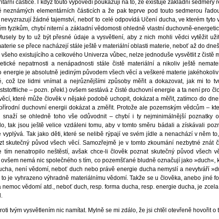
ární částice. I když touto výpovědí poukazuji na to, že existuje základní sedmerý řet
tě neznámých elementárních částicích a že pak teprve pod touto sedmerou řado
ím nevyzrazují žádné tajemství, neboť to celé odpovídá Učení ducha, ve kterém tyto
m fyzikům, chybí niterní a základní vědomosti ohledně vlastní duchovně-energetic
Musely by to už být přesné údaje a vysvětlení, aby z nich mohli vědci vytěžit už
terie se přece nacházejí stále ještě v materiální oblasti materie, neboť až do dnešní
šeho existujícího a celkového Univerza vůbec, nelze jednoduše vysvětlit z čistě mat
tické nepatrnosti a nenápadnosti stále čistě materiální a nikoliv ještě nemater
 energie je absolutně jediným původem všech věcí a veškeré materie jakéhokoliv ty
což lze lidmi vnímat a nejrůznějšími způsoby měřit a dokazovat, jak mi to tvůj 
toffliche – pozn. překl.) ovšem sestává z čisté duchovní energie a ta není pro čl
věcí, které může člověk v nějaké podobě uchopit, dokázat a měřit, zatímco do dne
řírodní duchovní energii dokázat a změřit. Protože ale pozemským vědcům – kteř
 snaží se ohledně toho vše odůvodnit – chybí i ty nejminimálnější poznatky 
o, tak jsou ještě velice vzdáleni tomu, aby v tomto směru bádali a získávali po
vyplývá. Tak jako děti, které se nelibě rýpají ve svém jídle a nenachází v něm to,
zt skutečný původ všech věcí. Samozřejmě je v tomto zkoumání nezbytné znát čis
 tím nenatropilo neštěstí, avšak chce-li člověk poznat skutečný původ všech 
en ovšem nemá nic společného s tím, co pozemšťané bludně označují jako »duch«, kt
ucha, není vědomí, neboť duch nebo právě energie ducha nemyslí a nevytváří »duch
oť to je vyhrazeno výhradně materiálnímu vědomí. Takže se u člověka, anebo jiné 
nemoc vědomí atd., neboť duch, resp. forma ducha, resp. energie ducha, je zcela t
.
ti tvým vysvětlením nic namítat. Mylně se mi zdálo, že jsi chtěl otevřeně hovořit o 