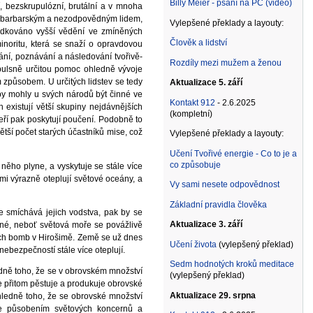
Billy Meier - psaní na PC (video)
ní, bezskrupulózní, brutální a v mnoha
ně barbarským a nezodpovědným lidem,
Vylepšené překlady a layouty:
tředkováno vyšší vědění ve zmíněných
Člověk a lidství
inoritu, která se snaží o opravdovou
ání, poznávání a následování tvořivě-
Rozdíly mezi mužem a ženou
pulsně určitou pomoc ohledně vývoje
m způsobem. U určitých lidstev se tedy
Aktualizace 5. září
by mohly u svých národů být činné ve
Kontakt 912
- 2.6.2025
existují větší skupiny nejdávnějších
(kompletní)
eří pak poskytují poučení. Podobně to
ětší počet starých účastníků mise, což
Vylepšené překlady a layouty:
Učení Tvořivé energie - Co to je a
co způsobuje
něho plyne, a vyskytuje se stále více
mi výrazně oteplují světové oceány, a
Vy sami nesete odpovědnost
Základní pravidla člověka
 smíchává jejich vodstva, pak by se
Aktualizace 3. září
tné, neboť světová moře se povážlivě
ových bomb v Hirošimě. Země se už dnes
Učení života
(vylepšený překlad)
ebezpečností stále více oteplují.
Sedm hodnotých kroků meditace
dně toho, že se v obrovském množství
(vylepšený překlad)
le přitom pěstuje a produkuje obrovské
Aktualizace 29. srpna
ohledně toho, že se obrovské množství
ěje působením světových koncernů a