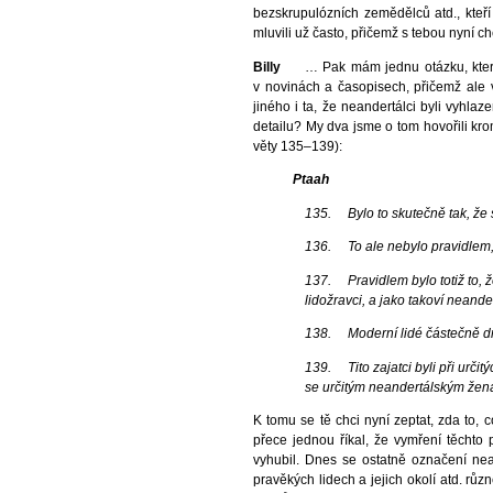
bezskrupulózních zemědělců atd., kteří
mluvili už často, přičemž s tebou nyní c
Billy
… Pak mám jednu otázku, která se 
v novinách a časopisech, přičemž ale v
jiného i ta, že neandertálci byli vyhla
detailu? My dva jsme o tom hovořili krom
věty 135–139):
Ptaah
135. Bylo to skutečně tak, že 
136. To ale nebylo pravidlem, 
137. Pravidlem bylo totiž to, že
lidožravci, a jako takoví neande
138. Moderní lidé částečně drže
139. Tito zajatci byli při určit
se určitým neandertálským žená
K tomu se tě chci nyní zeptat, zda to, c
přece jednou říkal, že vymření těchto
vyhubil. Dnes se ostatně označení nea
pravěkých lidech a jejich okolí atd. růz