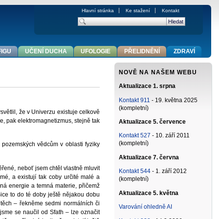
Hlavní stránka
Ke stažení
Kontakt
FIGU
UČENÍ DUCHA
UFOLOGIE
PŘELIDNĚNÍ
ZDRAVÍ
NOVĚ NA NAŠEM WEBU
Aktualizace 1. srpna
Kontakt 911
- 19. května 2025
(kompletní)
světlil, že v Univerzu existuje celkově
ace, pak elektromagnetizmus, stejně tak
Aktualizace 5. července
Kontakt 527
- 10. září 2011
(kompletní)
tím pozemských vědcům v oblasti fyziky
Aktualizace 7. června
ěřené, neboť jsem chtěl vlastně mluvit
Kontakt 544
- 1. září 2012
ámé, a existují tak coby určité malé a
(kompletní)
emná energie a temná materie, přičemž
Aktualizace 5. května
 Sice to do té doby ještě nějakou dobu
v těch – řekněme sedmi normálních či
Varování ohledně AI
sme se naučil od Sfath – lze označit