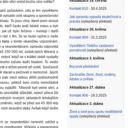
Aktualizace 19. června
o této věci vnést trochu více světla?
Kontakt 910
- 30.4.2025
uješ způsobem, zda je tím vysvětleno
ě vyhubili celé skupiny a společenství
Jak opravdu vypadá skutečnost a
imatu. To jsou vlivy, které jsem dosud
pravda
(vylepšený překlad)
, kteří často jedli lidské maso a byli
Aktualizace 30. května
jak už bylo řečeno – existují i další
ám rád s tím, že se budu opírat o naše
Kontakt 909
- 31.3.2025
ta fakta v tomto okamžiku vzpomínám.
Vysvětlení 7letého zastavení
ním a neandertálcem, opravdu odpovídá
porodnosti
(vylepšený překlad)
ž 250 000 let, avšak jejich tělesný a
, neboť když se v krátké době vyskytly
Aktualizace 3. května
 mnoho začalo trpět hladem. To vedlo
Boj proti přelidnění
sti a drželi pevně při sobě. Současně
ě starali a pečovali o nemocné. Jejich
Zachraňte Zemi, život, rostliny,
se pak mezi sebou dělili podivuhodně
lidstvo a zvířata
travou, jelikož bylo zcela mimořádně
Aktualizace 27. dubna
 vyjádřit. Tělesně byli velmi silní, a
lo obzvláště důležité, neboť přece žili
Kontakt 908
- 19.3.2025
úrodných lovných oblastech tehdejších
e změnilo, když se před asi 45 000 lety
Aktualizace 3. dubna
s nimi sexuální styky. Avšak když došlo
Život a smrt jsou spolu nedělitelně
spjaty
(vylepšený překlad)
ch se neandertálci nemohli udržet a
vými primitivními, těžkými a kamennými