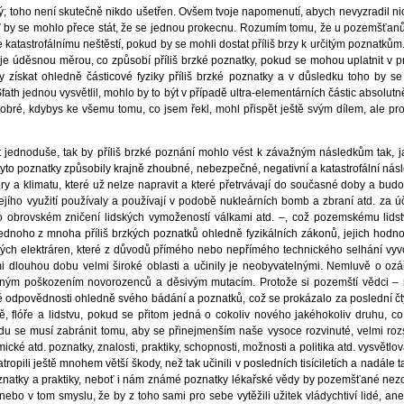
 toho není skutečně nikdo ušetřen. Ovšem tvoje napomenutí, abych nevyzradil nic,
 by se mohlo přece stát, že se jednou prokecnu. Rozumím tomu, že u pozemšťanů,
katastrofálnímu neštěstí, pokud by se mohli dostat příliš brzy k určitým poznatkům. 
e úděsnou měrou, co způsobí příliš brzké poznatky, pokud se mohou uplatnit v pra
y získat ohledně částicové fyziky příliš brzké poznatky a v důsledku toho by se
Sfath jednou vysvětlil, mohlo by to být v případě ultra-elementárních částic absolu
bré, kdybys ke všemu tomu, co jsem řekl, mohl přispět ještě svým dílem, ale pr
t jednoduše, tak by příliš brzké poznání mohlo vést k závažným následkům tak, ja
tyto poznatky způsobily krajně zhoubné, nebezpečné, negativní a katastrofální násl
óry a klimatu, které už nelze napravit a které přetrvávají do současné doby a bud
jího využití používaly a používají v podobě nukleárních bomb a zbraní atd. za 
 obrovském zničení lidských vymožeností válkami atd. –, což pozemskému lidstvu
jednoho z mnoha příliš brzkých poznatků ohledně fyzikálních zákonů, jejich hodnot
ých elektráren, které z důvodů přímého nebo nepřímého technického selhání vyvo
lmi dlouhou dobu velmi široké oblasti a učinily je neobyvatelnými. Nemluvě o ozáře
ným poškozením novorozenců a děsivým mutacím. Protože si pozemští vědci – n
odpovědnosti ohledně svého bádání a poznatků, což se prokázalo za poslední čtyři 
, flóře a lidstvu, pokud se přitom jedná o cokoliv nového jakéhokoliv druhu, co 
 se musí zabránit tomu, aby se přinejmenším naše vysoce rozvinuté, velmi rozsáh
ické atd. poznatky, znalosti, praktiky, schopnosti, možnosti a politika atd. vysvě
ropili ještě mnohem větší škody, než tak učinili v posledních tisíciletích a nadále 
poznatky a praktiky, neboť i nám známé poznatky lékařské vědy by pozemšťané nez
nebo v tom smyslu, že by z toho sami pro sebe vytěžili užitek vládychtiví lidé, aneb