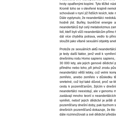
hroty opatřenými kopími. Tyto těžké nás
Kromě toho se v otevřené krajině nemohli
schovávali v nyní již řidších lesích, kde m
Dále vyplynulo, že neandertálci nedokáza
hodně jíst. Buňky, buněčné energie a
neandertálců byl celý metabolizmus zam
lidí, kteří byli vůči neandertálcům přím
dál více chyběla potrava, vedlo to při
sloužili jako vítané sexuální objekty an
Protože ze sexuálních aktů neandertálců 
je tedy další faktor, jenž vedl k vymře
dnešnímu rodu Homo sapiens sapiens, p
30 000 lety, ale jejich genové dědictv
přímého nebo toho, při jehož zrodu působ
neandertálci větší lebky, což velmi kom
zemřelo, anebo zemřelo v důsledku tě
smrtelné, což byl také důvod, proč se t
cestu k pozemšťanům, žijícím v dnešní
neandertálci neexistují, ale v genomu 
zastávají mnoho teorií o neandertálcích
vymřeli, neboť jejich dědictví je ješ
pozemšťany dnešní doby, pak bychom se 
dnešních pozemšťanů dokazuje, že tito 
dále rozmnožovali a své dědictví předáv