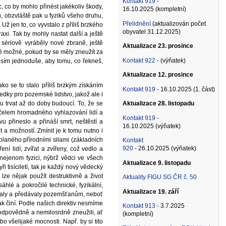
Kontakt 919
-
 co by mohlo přinést jakékoliv škody,
16.10.2025 (kompletní)
 obzvláště pak u fyziků všeho druhu,
Přelidnění
(aktualizován počet
Už jen to, co vyvstalo z příliš brzkého
obyvatel 31.12.2025)
xi. Tak by mohly nastat další a ještě
 sériově vyráběly nové zbraně, ještě
Aktualizace 23. prosince
tně možné, pokud by se měly zneužít za
Kontakt 922
- (výňatek)
osím jednoduše, aby tomu, co řekneš,
Aktualizace 12. prosince
ko se to stalo příliš brzkým získáním
Kontakt 919
- 16.10.2025 (1. část)
edky pro pozemské lidstvo, jakož ale i
ou trvat až do doby budoucí. To, že se
Aktualizace 28. listopadu
účelem hromadného vyhlazování lidí a
Kontakt 919
-
 přineslo a přináší smrt, neštěstí a
16.10.2025 (výňatek)
 a možností. Zmínit je k tomu nutno i
laného přírodními silami (základních
Kontakt
920
- 26.10.2025 (výňatek)
ní lidí, zvířat a zvířeny, což vedlo a
ejenom fyzici, nýbrž vědci ve všech
Aktualizace 9. listopadu
tisíciletí, tak je každý nový vědecký
lze nějak použít destruktivně a život
Aktuality FIGU SG ČR č. 50
lé a pokročilé technické, fyzikální,
Aktualizace 19. září
tlovaly a předávaly pozemšťanům, neboť
tak činí. Podle našich direktiv nesmíme
Kontakt 913
- 3.7.2025
odpovědně a nemilosrdně zneužili, ať
(kompletní)
o všelijaké mocnosti. Např. by si tito