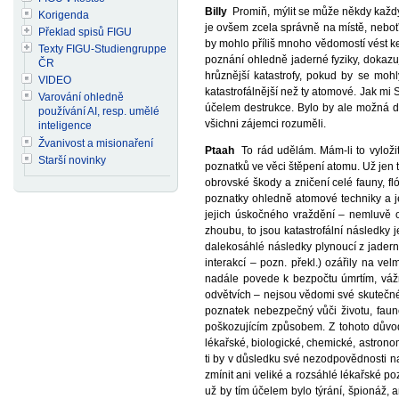
Billy
Promiň, mýlit se může někdy každý;
Korigenda
je ovšem zcela správně na místě, neboť
Překlad spisů FIGU
by mohlo příliš mnoho vědomostí vést ke 
Texty FIGU-Studiengruppe
poznání ohledně jaderné fyziky, dokazuj
ČR
hrůznější katastrofy, pokud by se mohl
VIDEO
katastrofálnější než ty atomové. Jak mi 
Varování ohledně
účelem destrukce. Bylo by ale možná do
používání AI, resp. umělé
všichni zájemci rozuměli.
inteligence
Žvanivost a misionaření
Ptaah
To rád udělám. Mám-li to vyloži
Starší novinky
poznatků ve věci štěpení atomu. Už jen 
obrovské škody a zničení celé fauny, fl
poznatky ohledně atomové techniky a je
jejich úskočného vraždění – nemluvě o
zhoubu, to jsou katastrofální následky 
dalekosáhlé následky plynoucí z jadern
interakcí – pozn. překl.) ozářily na ve
nadále povede k bezpočtu úmrtím, váž
odvětvích – nejsou vědomi své skutečné 
poznatek nebezpečný vůči životu, fauně
poškozujícím způsobem. Z tohoto důvodu
lékařské, biologické, chemické, astronom
ti by v důsledku své nezodpovědnosti nat
zmínit ani veliké a rozsáhlé lékařské 
už by tím účelem bylo týrání, špionáž, a