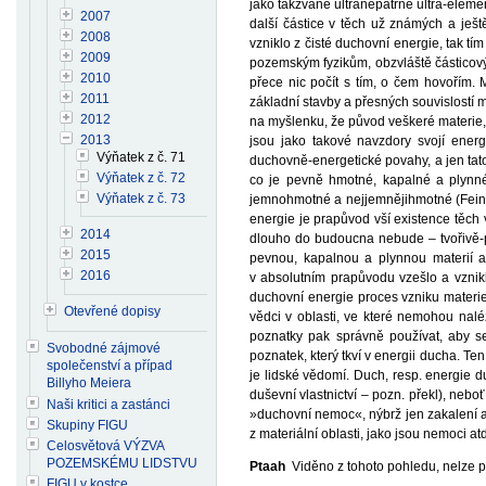
jako takzvané ultranepatrné ultra-element
2007
další částice v těch už známých a ješ
2008
vzniklo z čisté duchovní energie, tak t
2009
pozemským fyzikům, obzvláště částicový
2010
přece nic počít s tím, o čem hovořím. 
2011
základní stavby a přesných souvislostí ma
2012
na myšlenku, že původ veškeré materie, v
2013
jsou jako takové navzdory svojí energe
Výňatek z č. 71
duchovně-energetické povahy, a jen tato
Výňatek z č. 72
co je pevně hmotné, kapalné a plynné, 
Výňatek z č. 73
jemnohmotné a nejjemnějihmotné (Feinsts
energie je prapůvod vší existence těch 
2014
dlouho do budoucna nebude – tvořivě-p
2015
pevnou, kapalnou a plynnou materií a
2016
v absolutním prapůvodu vzešlo a vznikl
duchovní energie proces vzniku materie 
Otevřené dopisy
vědci v oblasti, ve které nemohou nalé
poznatky pak správně používat, aby se
Svobodné zájmové
poznatek, který tkví v energii ducha. T
společenství a případ
je lidské vědomí. Duch, resp. energie d
Billyho Meiera
duševní vlastnictví – pozn. překl), neb
Naši kritici a zastánci
»duchovní nemoc«, nýbrž jen zakalení a 
Skupiny FIGU
z materiální oblasti, jako jsou nemoci atd
Celosvětová VÝZVA
POZEMSKÉMU LIDSTVU
Ptaah
Viděno z tohoto pohledu, nelze pro
FIGU v kostce