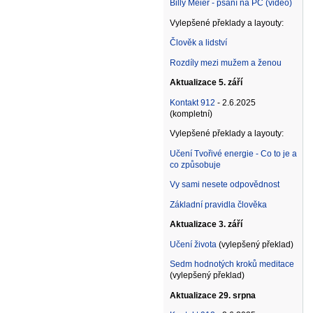
Billy Meier - psaní na PC (video)
Vylepšené překlady a layouty:
Člověk a lidství
Rozdíly mezi mužem a ženou
Aktualizace 5. září
Kontakt 912
- 2.6.2025
(kompletní)
Vylepšené překlady a layouty:
Učení Tvořivé energie - Co to je a
co způsobuje
Vy sami nesete odpovědnost
Základní pravidla člověka
Aktualizace 3. září
Učení života
(vylepšený překlad)
Sedm hodnotých kroků meditace
(vylepšený překlad)
Aktualizace 29. srpna