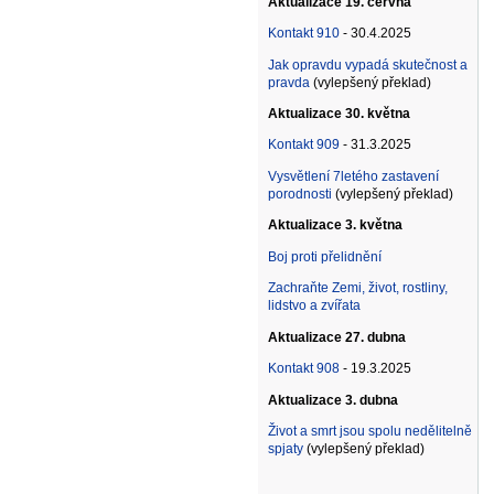
Aktualizace 19. června
Kontakt 910
- 30.4.2025
Jak opravdu vypadá skutečnost a
pravda
(vylepšený překlad)
Aktualizace 30. května
Kontakt 909
- 31.3.2025
Vysvětlení 7letého zastavení
porodnosti
(vylepšený překlad)
Aktualizace 3. května
Boj proti přelidnění
Zachraňte Zemi, život, rostliny,
lidstvo a zvířata
Aktualizace 27. dubna
Kontakt 908
- 19.3.2025
Aktualizace 3. dubna
Život a smrt jsou spolu nedělitelně
spjaty
(vylepšený překlad)