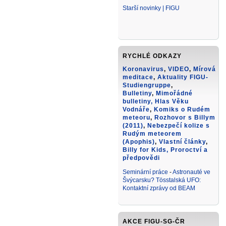
Starší novinky | FIGU
RYCHLÉ ODKAZY
Koronavirus
,
VIDEO
,
Mírová
meditace
,
Aktuality FIGU-
Studiengruppe
,
Bulletiny
,
Mimořádné
bulletiny,
Hlas Věku
Vodnáře
,
Komiks o Rudém
meteoru
,
Rozhovor s Billym
(2011)
,
Nebezpečí kolize s
Rudým meteorem
(Apophis)
,
Vlastní články
,
Billy for Kids
, Proroctví a
předpovědi
Seminární práce
-
Astronauté ve
Švýcarsku? Tösstalská UFO:
Kontaktní zprávy od BEAM
AKCE FIGU-SG-ČR