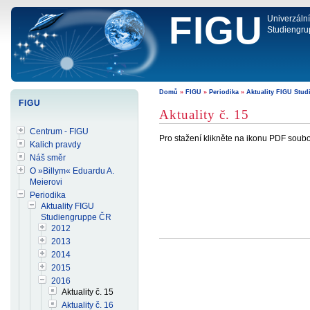
FIGU
Univerzáln
Studiengru
Domů
»
FIGU
»
Periodika
»
Aktuality FIGU Stu
FIGU
Aktuality č. 15
Centrum - FIGU
Pro stažení klikněte na ikonu PDF soubo
Kalich pravdy
Náš směr
O »Billym« Eduardu A.
Meierovi
Periodika
Aktuality FIGU
Studiengruppe ČR
2012
2013
2014
2015
2016
Aktuality č. 15
Aktuality č. 16