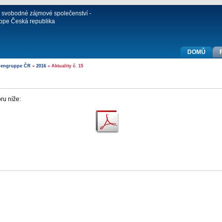
í svobodné zájmové společenství -
ppe Česká republika
DOMŮ
diengruppe ČR
»
2016
» Aktuality č. 15
ru níže: