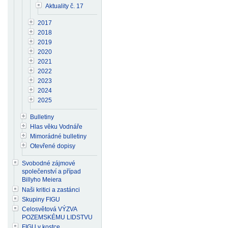
Aktuality č. 17
2017
2018
2019
2020
2021
2022
2023
2024
2025
Bulletiny
Hlas věku Vodnáře
Mimorádné bulletiny
Otevřené dopisy
Svobodné zájmové
společenství a případ
Billyho Meiera
Naši kritici a zastánci
Skupiny FIGU
Celosvětová VÝZVA
POZEMSKÉMU LIDSTVU
FIGU v kostce