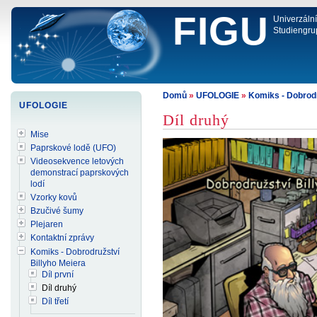
FIGU
Univerzáln
Studiengru
Domů
»
UFOLOGIE
»
Komiks - Dobrodr
UFOLOGIE
Díl druhý
Mise
Paprskové lodě (UFO)
Videosekvence letových
demonstrací paprskových
lodí
Vzorky kovů
Bzučivé šumy
Plejaren
Kontaktní zprávy
Komiks - Dobrodružství
Billyho Meiera
Díl první
Díl druhý
Díl třetí